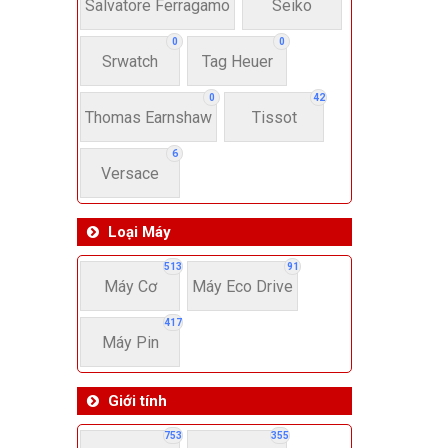
22-
Salvatore Ferragamo
Seiko
0
0
Srwatch
Tag Heuer
4
0
42
Thomas Earnshaw
Tissot
6
Versace
Loại Máy
513
91
Máy Cơ
Máy Eco Drive
417
Máy Pin
Giới tính
753
355