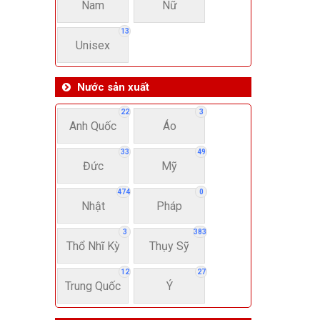
Nam
Nữ
13
Unisex
Nước sản xuất
22
3
Anh Quốc
Áo
33
49
Đức
Mỹ
474
0
Nhật
Pháp
3
383
Thổ Nhĩ Kỳ
Thụy Sỹ
12
27
Trung Quốc
Ý