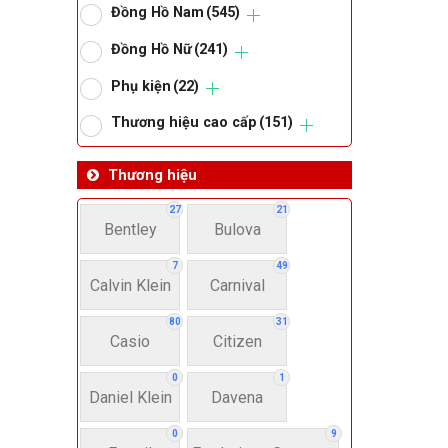
Đồng Hồ Nam
(545)
Om
Đồng Hồ Nữ
(241)
Phụ kiện
(22)
Thoma
Thương hiệu cao cấp
(151)
Lo
Thương hiệu
27
21
Bentley
Bulova
Má
7
49
Calvin Klein
Carnival
Giớ
80
31
Casio
Citizen
N
0
1
Daniel Klein
Davena
Nư
0
9