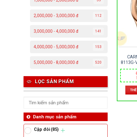
1,000,000 - 2,000,000 đ
C
2,000,000 - 3,000,000 đ
112
Đ
3,000,000 - 4,000,000 đ
141
Đ
4,000,000 - 5,000,000 đ
153
P
CAR
T
8113G-
5,000,000 - 8,000,000 đ
520
SAPPHI
– AU
41MM
Th
LỌC SẢN PHẨM
THÊ
Ben
Da
Danh mục sản phẩm
Cặp đôi
(85)
Ma