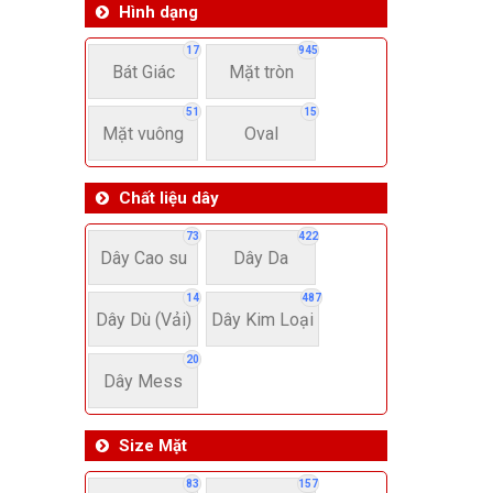
Hình dạng
17
945
Bát Giác
Mặt tròn
51
15
Mặt vuông
Oval
Chất liệu dây
73
422
Dây Cao su
Dây Da
14
487
Dây Dù (Vải)
Dây Kim Loại
20
Dây Mess
Size Mặt
83
157