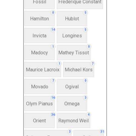
Fossil
Frederique Constant
Anh
0
5
Hamilton
Hublot
Thụ
14
5
Invicta
Longines
Hì
1
0
Madocy
Mathey Tissot
Bát
1
7
Maurice Lacroix
Michael Kors
7
0
Chấ
Movado
Ogival
16
3
Dây 
Olym Pianus
Omega
36
4
Si
Orient
Raymond Weil
3
31