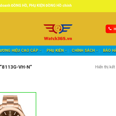
NG HỒ, PHỤ KIỆN ĐỒNG HỒ chính hãng, tuyển đại lý, CTV giao hàng t
H
ƯƠNG HIỆU CAO CẤP
PHỤ KIỆN
CHÍNH SÁCH
BẢO H
“8113G-VH-N”
Hiển thị kế
nh mục sản phẩm