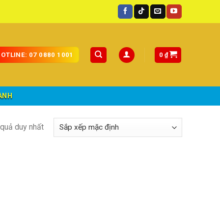
oàn quốc.
0
₫
OTLINE: 07 0880 1001
ÀNH
t quả duy nhất