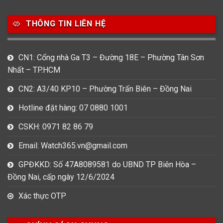
Movado
Ogival
Olym Pianus
3
36
4
THÔNG TIN LIÊN HỆ
Omega
Orient
Raymond Weil
3
31
0
CN1: Cổng nhà Ga T3 – Đường 18E – Phường Tân Sơn
Salvatore Ferragamo
Seiko
Srwatch
Nhất – TP.HCM
0
0
42
CN2: A3/40 KP10 – Phường Trấn Biên – Đồng Nai
Tag Heuer
Thomas Earnshaw
Tissot
Hotline đặt hàng: 07 0880 1001
6
Versace
CSKH: 0971 82 86 79
Email: Watch365.vn@gmail.com
Loại Máy
GPĐKKD: Số 47A8089581 do UBND TP Biên Hòa –
513
91
417
Đồng Nai, cấp ngày 12/6/2024
Máy Cơ
Máy Eco Drive
Máy Pin
Xác thực OTP
Giới tính