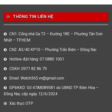
49
80
31
Carnival
Casio
Citizen
THÔNG TIN LIÊN HỆ
0
1
0
Daniel Klein
Davena
Fossil
9
0
5
CN1: Cổng nhà Ga T3 – Đường 18E – Phường Tân Sơn
Frederique Constant
Hamilton
Hublot
Nhất – TP.HCM
14
5
1
CN2: A3/40 KP10 – Phường Trấn Biên – Đồng Nai
Invicta
Longines
Madocy
Hotline đặt hàng: 07 0880 1001
0
1
7
Mathey Tissot
Maurice Lacroix
Michael Kors
CSKH: 0971 82 86 79
7
0
16
Email: Watch365.vn@gmail.com
Movado
Ogival
Olym Pianus
GPĐKKD: Số 47A8089581 do UBND TP Biên Hòa –
3
36
4
Đồng Nai, cấp ngày 12/6/2024
Omega
Orient
Raymond Weil
Xác thực OTP
3
31
0
Salvatore Ferragamo
Seiko
Srwatch