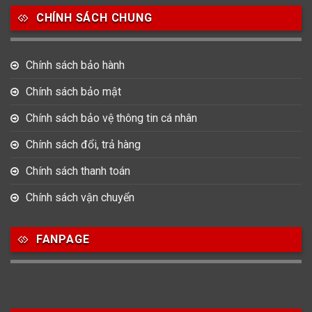
CHÍNH SÁCH CHUNG
0
0
42
Tag Heuer
Thomas Earnshaw
Tissot
Chính sách bảo hành
6
Versace
Chính sách bảo mật
Chính sách bảo vệ thông tin cá nhân
Loại Máy
Chính sách đổi, trả hàng
513
91
417
Máy Cơ
Máy Eco Drive
Máy Pin
Chính sách thanh toán
Chính sách vận chuyển
Giới tính
FANPAGE
753
355
13
Nam
Nữ
Unisex
Nước sản xuất