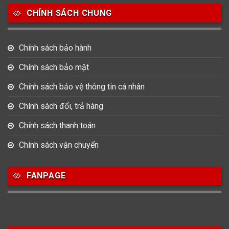
CHÍNH SÁCH CHUNG
0
0
42
Tag Heuer
Thomas Earnshaw
Tissot
Chính sách bảo hành
6
Versace
Chính sách bảo mật
Chính sách bảo vệ thông tin cá nhân
Loại Máy
Chính sách đổi, trả hàng
513
91
417
Máy Cơ
Máy Eco Drive
Máy Pin
Chính sách thanh toán
Chính sách vận chuyển
Giới tính
FANPAGE
753
355
13
Nam
Nữ
Unisex
Nước sản xuất