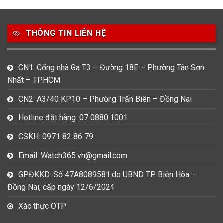
49
80
31
Carnival
Casio
Citizen
THÔNG TIN LIÊN HỆ
0
1
0
Daniel Klein
Davena
Fossil
9
0
5
CN1: Cổng nhà Ga T3 – Đường 18E – Phường Tân Sơn
Frederique Constant
Hamilton
Hublot
Nhất – TP.HCM
14
5
1
CN2: A3/40 KP10 – Phường Trấn Biên – Đồng Nai
Invicta
Longines
Madocy
Hotline đặt hàng: 07 0880 1001
0
1
7
Mathey Tissot
Maurice Lacroix
Michael Kors
CSKH: 0971 82 86 79
7
0
16
Email: Watch365.vn@gmail.com
Movado
Ogival
Olym Pianus
GPĐKKD: Số 47A8089581 do UBND TP Biên Hòa –
3
36
4
Đồng Nai, cấp ngày 12/6/2024
Omega
Orient
Raymond Weil
Xác thực OTP
3
31
0
Salvatore Ferragamo
Seiko
Srwatch