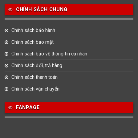
Salvatore Ferragamo
Seiko
Srwatch
CHÍNH SÁCH CHUNG
0
0
42
Tag Heuer
Thomas Earnshaw
Tissot
Chính sách bảo hành
6
Chính sách bảo mật
Versace
Chính sách bảo vệ thông tin cá nhân
Loại Máy
Chính sách đổi, trả hàng
513
91
417
Chính sách thanh toán
Máy Cơ
Máy Eco Drive
Máy Pin
Chính sách vận chuyển
Giới tính
FANPAGE
753
355
13
Nam
Nữ
Unisex