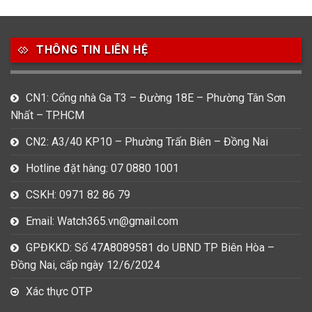
49
80
31
Carnival
Casio
Citizen
THÔNG TIN LIÊN HỆ
0
1
0
Daniel Klein
Davena
Fossil
CN1: Cổng nhà Ga T3 – Đường 18E – Phường Tân Sơn
9
0
5
Nhất – TP.HCM
Frederique Constant
Hamilton
Hublot
CN2: A3/40 KP10 – Phường Trấn Biên – Đồng Nai
14
5
1
Invicta
Longines
Madocy
Hotline đặt hàng: 07 0880 1001
0
1
7
CSKH: 0971 82 86 79
Mathey Tissot
Maurice Lacroix
Michael Kors
Email: Watch365.vn@gmail.com
7
0
16
Movado
Ogival
Olym Pianus
GPĐKKD: Số 47A8089581 do UBND TP Biên Hòa –
Đồng Nai, cấp ngày 12/6/2024
3
36
4
Omega
Orient
Raymond Weil
Xác thực OTP
3
31
0