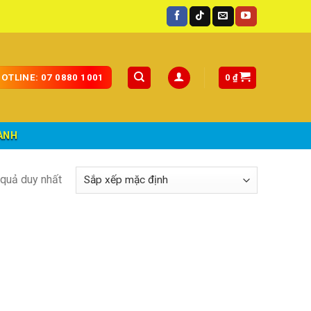
uốc.
0
₫
OTLINE: 07 0880 1001
ÀNH
t quả duy nhất