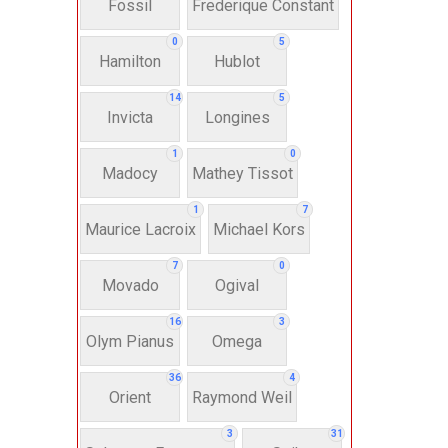
Fossil
Frederique Constant
Anh
0
5
Hamilton
Hublot
Thụ
14
5
Invicta
Longines
Hì
1
0
Madocy
Mathey Tissot
Bát
1
7
Maurice Lacroix
Michael Kors
7
0
Chấ
Movado
Ogival
16
3
Dây 
Olym Pianus
Omega
36
4
Si
Orient
Raymond Weil
3
31