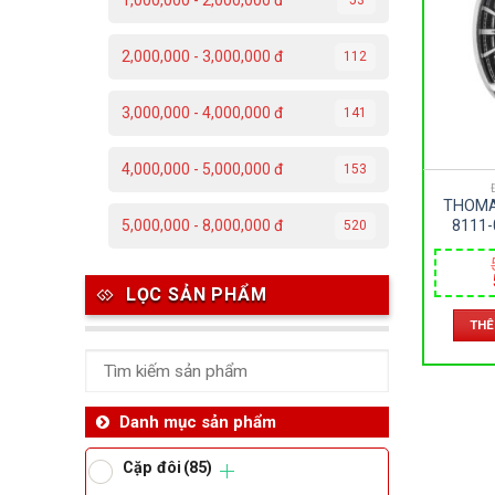
1,000,000 - 2,000,000 đ
C
2,000,000 - 3,000,000 đ
112
Đ
3,000,000 - 4,000,000 đ
141
Đ
4,000,000 - 5,000,000 đ
153
P
THOMA
T
8111-
5,000,000 - 8,000,000 đ
520
KHO
AUTOM
– 
Th
LỌC SẢN PHẨM
THÊ
Ben
Da
Danh mục sản phẩm
Cặp đôi
(85)
Ma