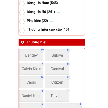
Đồng Hồ Nam
(545)
Om
Đồng Hồ Nữ
(241)
Phụ kiện
(22)
Thoma
Thương hiệu cao cấp
(151)
Lo
Thương hiệu
27
21
Bentley
Bulova
Má
7
49
Calvin Klein
Carnival
Giớ
80
31
Casio
Citizen
N
0
1
Daniel Klein
Davena
Nư
0
9