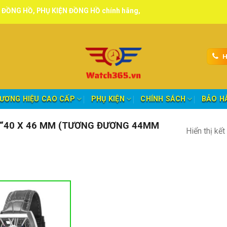
, PHỤ KIỆN ĐỒNG HỒ chính hãng, tuyển đại lý, CTV giao hàng toàn q
H
ƯƠNG HIỆU CAO CẤP
PHỤ KIỆN
CHÍNH SÁCH
BẢO H
“40 X 46 MM (TƯƠNG ĐƯƠNG 44MM
Hiển thị kế
nh mục sản phẩm