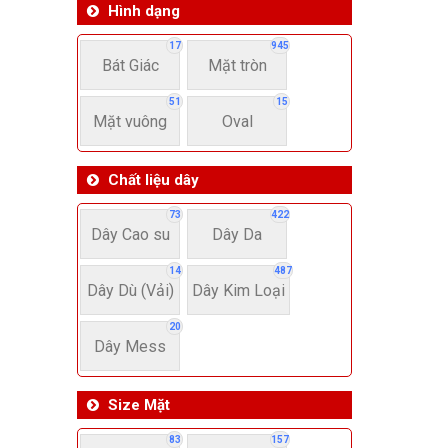
Hình dạng
17
945
Bát Giác
Mặt tròn
51
15
Mặt vuông
Oval
Chất liệu dây
73
422
Dây Cao su
Dây Da
14
487
Dây Dù (Vải)
Dây Kim Loại
20
Dây Mess
Size Mặt
83
157