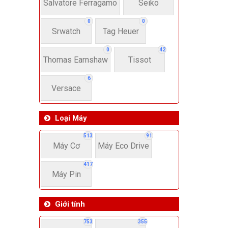
22-
Salvatore Ferragamo
Seiko
0
0
Srwatch
Tag Heuer
4
0
42
Thomas Earnshaw
Tissot
6
Versace
Loại Máy
513
91
Máy Cơ
Máy Eco Drive
417
Máy Pin
Giới tính
753
355