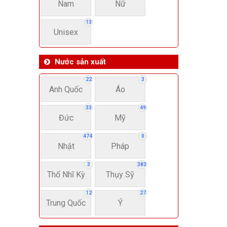
Nam
Nữ
13
Unisex
Nước sản xuất
22
3
Anh Quốc
Áo
33
49
Đức
Mỹ
474
0
Nhật
Pháp
3
383
Thổ Nhĩ Kỳ
Thụy Sỹ
12
27
Trung Quốc
Ý