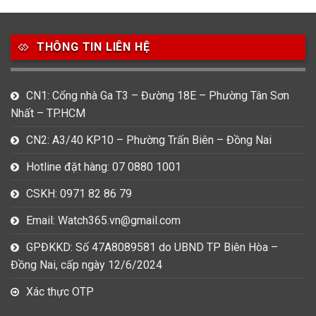
49
80
31
Carnival
Casio
Citizen
THÔNG TIN LIÊN HỆ
0
1
0
Daniel Klein
Davena
Fossil
9
0
5
CN1: Cổng nhà Ga T3 – Đường 18E – Phường Tân Sơn
Frederique Constant
Hamilton
Hublot
Nhất – TP.HCM
14
5
1
CN2: A3/40 KP10 – Phường Trấn Biên – Đồng Nai
Invicta
Longines
Madocy
Hotline đặt hàng: 07 0880 1001
0
1
7
Mathey Tissot
Maurice Lacroix
Michael Kors
CSKH: 0971 82 86 79
7
0
16
Email: Watch365.vn@gmail.com
Movado
Ogival
Olym Pianus
GPĐKKD: Số 47A8089581 do UBND TP Biên Hòa –
3
36
4
Đồng Nai, cấp ngày 12/6/2024
Omega
Orient
Raymond Weil
Xác thực OTP
3
31
0
Salvatore Ferragamo
Seiko
Srwatch