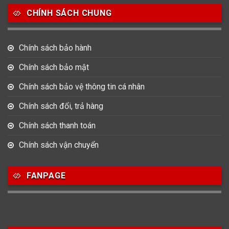
CHÍNH SÁCH CHUNG
0
0
42
Tag Heuer
Thomas Earnshaw
Tissot
Chính sách bảo hành
6
Versace
Chính sách bảo mật
Chính sách bảo vệ thông tin cá nhân
Loại Máy
Chính sách đổi, trả hàng
513
91
417
Máy Cơ
Máy Eco Drive
Máy Pin
Chính sách thanh toán
Chính sách vận chuyển
Giới tính
FANPAGE
753
355
13
Nam
Nữ
Unisex
Nước sản xuất