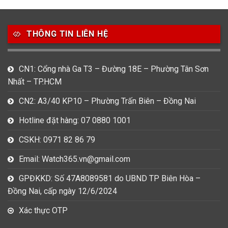
Thương hiệu
THÔNG TIN LIÊN HỆ
27
21
7
Bentley
Bulova
Calvin Klein
49
80
31
CN1: Cổng nhà Ga T3 – Đường 18E – Phường Tân Sơn
Carnival
Casio
Citizen
Nhất – TP.HCM
0
1
0
CN2: A3/40 KP10 – Phường Trấn Biên – Đồng Nai
Daniel Klein
Davena
Fossil
Hotline đặt hàng: 07 0880 1001
9
0
5
Frederique Constant
Hamilton
Hublot
CSKH: 0971 82 86 79
Email: Watch365.vn@gmail.com
14
5
1
Invicta
Longines
Madocy
GPĐKKD: Số 47A8089581 do UBND TP Biên Hòa –
0
1
7
Đồng Nai, cấp ngày 12/6/2024
Mathey Tissot
Maurice Lacroix
Michael Kors
Xác thực OTP
7
0
16