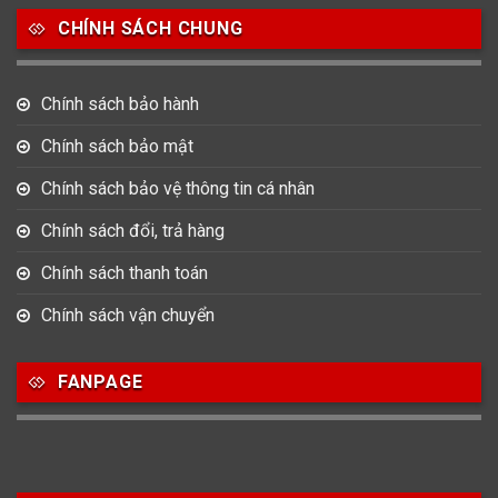
Movado
Ogival
Olym Pianus
CHÍNH SÁCH CHUNG
3
36
4
Omega
Orient
Raymond Weil
Chính sách bảo hành
3
31
0
Salvatore Ferragamo
Seiko
Srwatch
Chính sách bảo mật
0
0
42
Chính sách bảo vệ thông tin cá nhân
Tag Heuer
Thomas Earnshaw
Tissot
Chính sách đổi, trả hàng
6
Versace
Chính sách thanh toán
Chính sách vận chuyển
Loại Máy
FANPAGE
513
91
417
Máy Cơ
Máy Eco Drive
Máy Pin
Giới tính