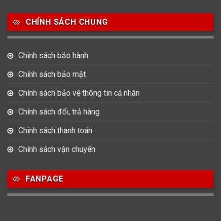
Salvatore Ferragamo
Seiko
Srwatch
CHÍNH SÁCH CHUNG
0
0
42
Tag Heuer
Thomas Earnshaw
Tissot
Chính sách bảo hành
6
Versace
Chính sách bảo mật
Chính sách bảo vệ thông tin cá nhân
Loại Máy
Chính sách đổi, trả hàng
513
91
417
Máy Cơ
Máy Eco Drive
Máy Pin
Chính sách thanh toán
Chính sách vận chuyển
Giới tính
FANPAGE
753
355
13
Nam
Nữ
Unisex