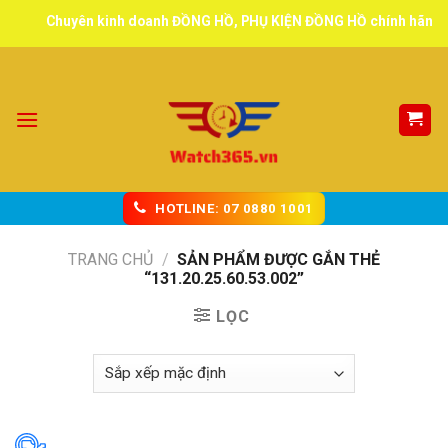
Skip
Chuyên kinh doanh ĐỒNG HỒ, PHỤ KIỆN ĐỒNG HỒ chính hãng, tuy
to
content
HOTLINE: 07 0880 1001
TRANG CHỦ
/
SẢN PHẨM ĐƯỢC GẮN THẺ
“131.20.25.60.53.002”
LỌC