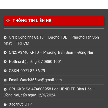
49
80
31
Carnival
Casio
Citizen
THÔNG TIN LIÊN HỆ
0
1
0
Daniel Klein
Davena
Fossil
9
0
5
CN1: Cổng nhà Ga T3 – Đường 18E – Phường Tân Sơn
Frederique Constant
Hamilton
Hublot
Nhất – TP.HCM
14
5
1
CN2: A3/40 KP10 – Phường Trấn Biên – Đồng Nai
Invicta
Longines
Madocy
Hotline đặt hàng: 07 0880 1001
0
1
7
Mathey Tissot
Maurice Lacroix
Michael Kors
CSKH: 0971 82 86 79
7
0
16
Email: Watch365.vn@gmail.com
Movado
Ogival
Olym Pianus
GPĐKKD: Số 47A8089581 do UBND TP Biên Hòa –
3
36
4
Đồng Nai, cấp ngày 12/6/2024
Omega
Orient
Raymond Weil
Xác thực OTP
3
31
0