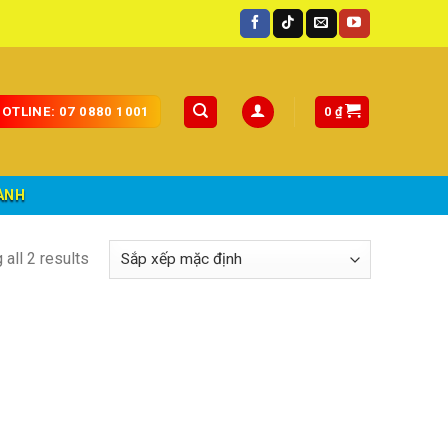
 quốc.
0
₫
OTLINE: 07 0880 1001
ÀNH
all 2 results