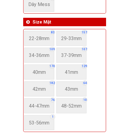
Dây Mess
Size Mặt
83
157
22-28mm
29-33mm
109
107
34-36mm
37-39mm
170
129
40mm
41mm
182
64
42mm
43mm
76
10
44-47mm
48-52mm
1
53-56mm