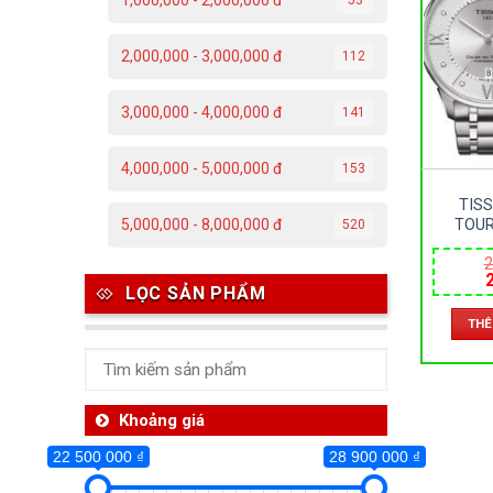
1,000,000 - 2,000,000 đ
22 500 000 
2,000,000 - 3,000,000 đ
112
22 500 000
3,000,000 - 4,000,000 đ
141
Da
4,000,000 - 5,000,000 đ
153
C
TIS
Đ
TOUR
5,000,000 - 8,000,000 đ
520
WHITE 
Đ
2
& T09
ĐỒNG
LỌC SẢN PHẨM
SAPPHI
P
l
– AU
THÊ
2
42&32 
T
Th
Khoảng giá
22 500 000 ₫
28 900 000 ₫
Ben