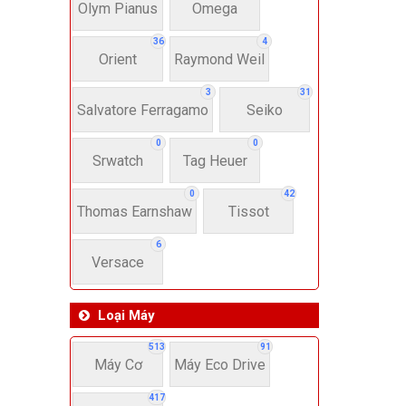
Dây 
Olym Pianus
Omega
36
4
Orient
Raymond Weil
Si
3
31
Salvatore Ferragamo
Seiko
22-
0
0
Srwatch
Tag Heuer
4
0
42
Thomas Earnshaw
Tissot
6
Versace
Loại Máy
513
91
Máy Cơ
Máy Eco Drive
417