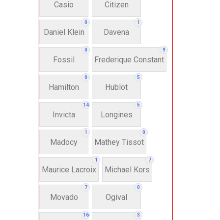
Casio
Citizen
N
0
1
Daniel Klein
Davena
Nư
0
9
Fossil
Frederique Constant
Anh
0
5
Hamilton
Hublot
Thụ
14
5
Invicta
Longines
Hì
1
0
Madocy
Mathey Tissot
Bát
1
7
Maurice Lacroix
Michael Kors
7
0
Chấ
Movado
Ogival
16
3