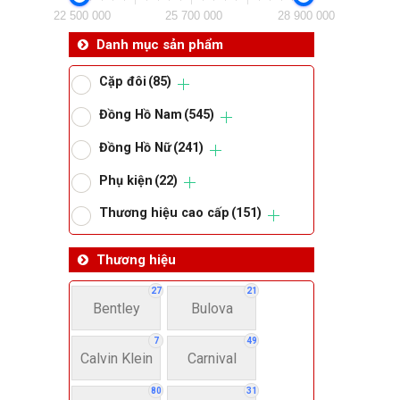
22 500 000
25 700 000
28 900 000
Da
Danh mục sản phẩm
Cặp đôi
(85)
Ma
Đồng Hồ Nam
(545)
Đồng Hồ Nữ
(241)
Om
Phụ kiện
(22)
Thoma
Thương hiệu cao cấp
(151)
Thương hiệu
Lo
27
21
Bentley
Bulova
Má
7
49
Calvin Klein
Carnival
Giớ
80
31