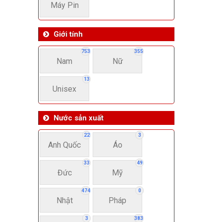
Máy Pin
Giới tính
753
355
Nam
Nữ
13
Unisex
Nước sản xuất
22
3
Anh Quốc
Áo
33
49
Đức
Mỹ
474
0
Nhật
Pháp
3
383