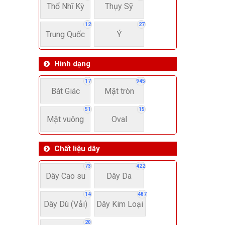
Thổ Nhĩ Kỳ
Thụy Sỹ
12
27
Trung Quốc
Ý
Hình dạng
17
945
Bát Giác
Mặt tròn
51
15
Mặt vuông
Oval
Chất liệu dây
73
422
Dây Cao su
Dây Da
14
487
Dây Dù (Vải)
Dây Kim Loại
20