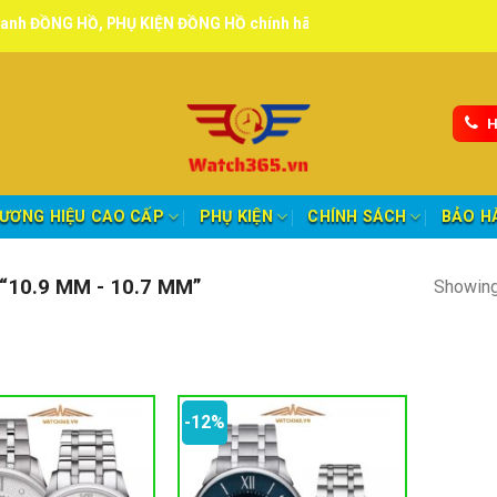
HỒ, PHỤ KIỆN ĐỒNG HỒ chính hãng, tuyển đại lý, CTV giao hàng toàn
H
ƯƠNG HIỆU CAO CẤP
PHỤ KIỆN
CHÍNH SÁCH
BẢO H
10.9 MM - 10.7 MM”
Showing 
-12%
oảng giá