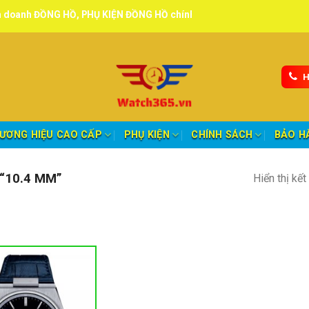
ỒNG HỒ, PHỤ KIỆN ĐỒNG HỒ chính hãng, tuyển đại lý, CTV giao hàng 
H
ƯƠNG HIỆU CAO CẤP
PHỤ KIỆN
CHÍNH SÁCH
BẢO H
“10.4 MM”
Hiển thị kế
nh mục sản phẩm