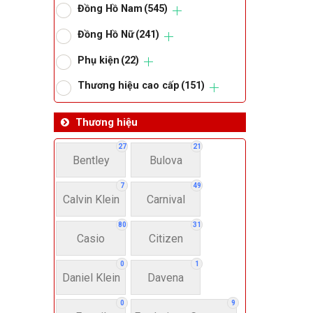
Đồng Hồ Nam
(545)
Om
Đồng Hồ Nữ
(241)
Phụ kiện
(22)
Thoma
Thương hiệu cao cấp
(151)
Lo
Thương hiệu
27
21
Bentley
Bulova
Má
7
49
Calvin Klein
Carnival
Giớ
80
31
Casio
Citizen
N
0
1
Daniel Klein
Davena
Nư
0
9