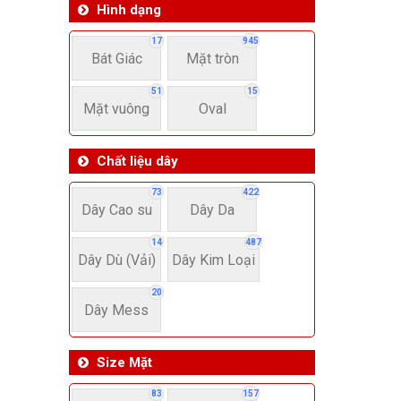
Hình dạng
17
945
Bát Giác
Mặt tròn
51
15
Mặt vuông
Oval
Chất liệu dây
73
422
Dây Cao su
Dây Da
14
487
Dây Dù (Vải)
Dây Kim Loại
20
Dây Mess
Size Mặt
83
157