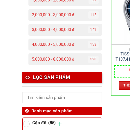
1,000,000 - 2,000,000 đ
C
2,000,000 - 3,000,000 đ
112
Đ
3,000,000 - 4,000,000 đ
141
Đ
4,000,000 - 5,000,000 đ
153
P
TIS
T
T137.4
5,000,000 - 8,000,000 đ
520
– KÍN
DA – 
M
Th
LỌC SẢN PHẨM
THÊ
Ben
Da
Danh mục sản phẩm
Cặp đôi
(85)
Ma