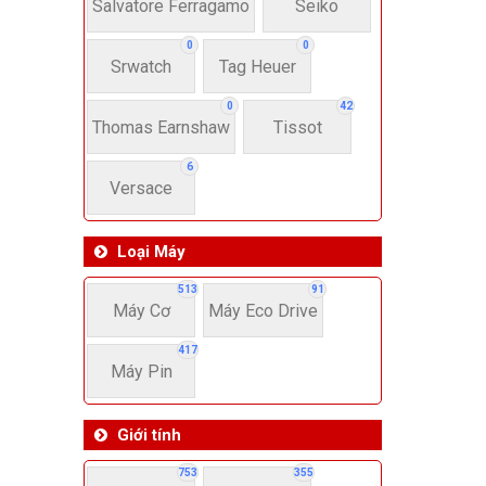
22-
Salvatore Ferragamo
Seiko
0
0
Srwatch
Tag Heuer
4
0
42
Thomas Earnshaw
Tissot
6
Versace
Loại Máy
513
91
Máy Cơ
Máy Eco Drive
417
Máy Pin
Giới tính
753
355