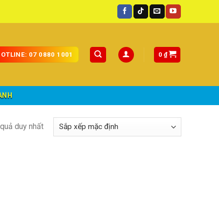
toàn quốc.
0
₫
OTLINE: 07 0880 1001
ÀNH
t quả duy nhất