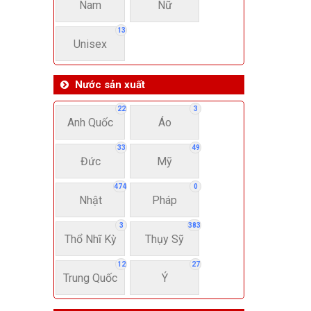
Nam
Nữ
13
Unisex
Nước sản xuất
22
3
Anh Quốc
Áo
33
49
Đức
Mỹ
474
0
Nhật
Pháp
3
383
Thổ Nhĩ Kỳ
Thụy Sỹ
12
27
Trung Quốc
Ý