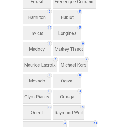
Fossil
Frederique Constant
Anh
0
5
Hamilton
Hublot
Thụ
14
5
Invicta
Longines
Hì
1
0
Madocy
Mathey Tissot
Bát
1
7
Maurice Lacroix
Michael Kors
7
0
Chấ
Movado
Ogival
16
3
Dây 
Olym Pianus
Omega
36
4
Si
Orient
Raymond Weil
3
31