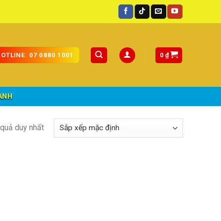
toàn quốc.
0
₫
OTLINE: 07 0880 1001
ÀNH
t quả duy nhất