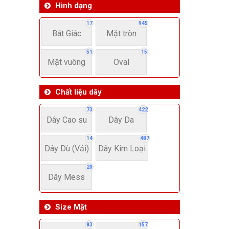
Hình dạng
17
945
Bát Giác
Mặt tròn
51
15
Mặt vuông
Oval
Chất liệu dây
73
422
Dây Cao su
Dây Da
14
487
Dây Dù (Vải)
Dây Kim Loại
20
Dây Mess
Size Mặt
83
157