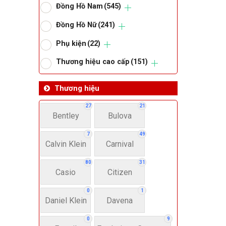
Đồng Hồ Nam
(545)
Om
Đồng Hồ Nữ
(241)
Phụ kiện
(22)
Thoma
Thương hiệu cao cấp
(151)
Lo
Thương hiệu
27
21
Bentley
Bulova
Má
7
49
Calvin Klein
Carnival
Giớ
80
31
Casio
Citizen
N
0
1
Daniel Klein
Davena
Nư
0
9