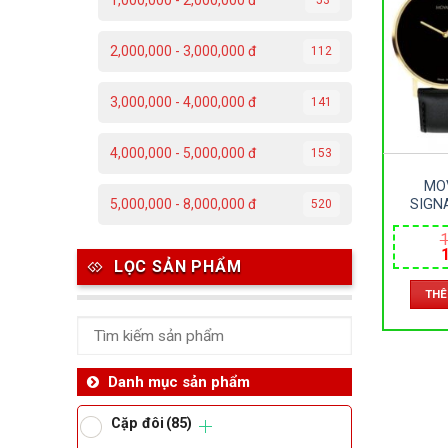
1,000,000 - 2,000,000 đ
C
2,000,000 - 3,000,000 đ
112
Đ
3,000,000 - 4,000,000 đ
141
Đ
4,000,000 - 5,000,000 đ
153
P
MO
T
SIGN
5,000,000 - 8,000,000 đ
520
060759
1
KÍNH S
– PIN 
Th
LỌC SẢN PHẨM
M
l
THÊ
1
Ben
Da
Danh mục sản phẩm
Cặp đôi
(85)
Ma