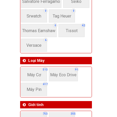
22-
Salvatore Ferragamo
Seiko
0
0
Srwatch
Tag Heuer
4
0
42
Thomas Earnshaw
Tissot
6
Versace
Loại Máy
513
91
Máy Cơ
Máy Eco Drive
417
Máy Pin
Giới tính
753
355