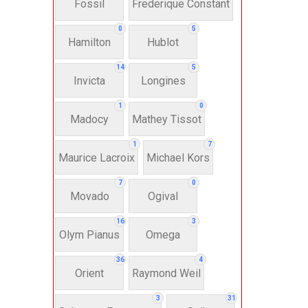
Fossil
Frederique Constant
Anh
0
5
Hamilton
Hublot
Thụ
14
5
Invicta
Longines
Hì
1
0
Madocy
Mathey Tissot
Bát
1
7
Maurice Lacroix
Michael Kors
7
0
Chấ
Movado
Ogival
16
3
Dây 
Olym Pianus
Omega
36
4
Si
Orient
Raymond Weil
3
31