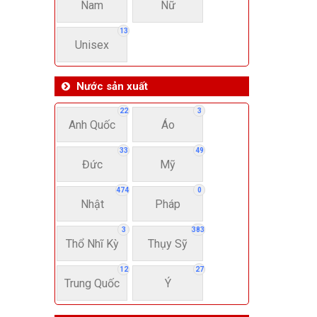
Nam
Nữ
13
Unisex
Nước sản xuất
22
3
Anh Quốc
Áo
33
49
Đức
Mỹ
474
0
Nhật
Pháp
3
383
Thổ Nhĩ Kỳ
Thụy Sỹ
12
27
Trung Quốc
Ý