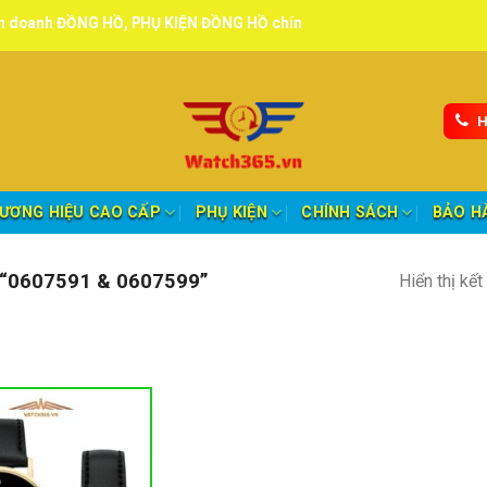
ỒNG HỒ, PHỤ KIỆN ĐỒNG HỒ chính hãng, tuyển đại lý, CTV giao hàng 
H
ƯƠNG HIỆU CAO CẤP
PHỤ KIỆN
CHÍNH SÁCH
BẢO H
“0607591 & 0607599”
Hiển thị kế
nh mục sản phẩm