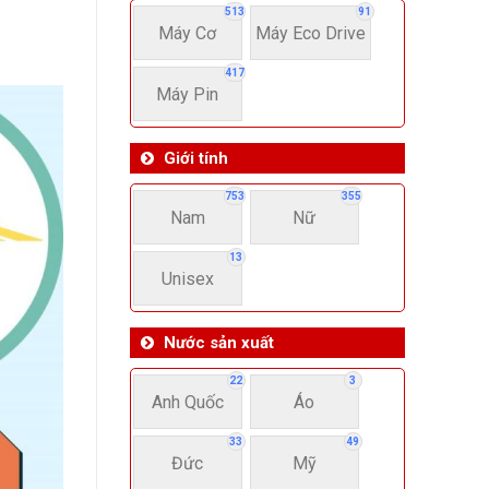
513
91
Máy Cơ
Máy Eco Drive
417
Máy Pin
Giới tính
753
355
Nam
Nữ
13
Unisex
Nước sản xuất
22
3
Anh Quốc
Áo
33
49
Đức
Mỹ