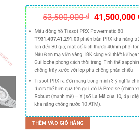
Giá
53,500,000
₫
41,500,000
gốc
là:
Mẫu đòng hồ Tissot PRX Powermatic 80
T931.407.41.291.00
phiên bản PRX khả năng tr
53,500,000 
lên đến 80 giờ, mặt số kích thước 40mm phối to
Nâu Đen mạ viền vàng 18K cùng với thiết kế họa t
Guilloche phong cách thời trang. Tinh thể sapphir
chống trầy xước với lớp phủ chống phản chiếu
Tissot PRX ra đời mang trong mình 3 ý nghĩa chí
được thể hiện qua tên gọi, đó là Precise (chính x
Robust (mạnh mẽ) – X (số La Mã của 10, đại diệ
khả năng chống nước 10 ATM).
THÊM VÀO GIỎ HÀNG