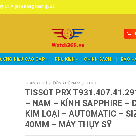
hàng toàn quốc.
H
ƯƠNG HIỆU CAO CẤP
PHỤ KIỆN
CHÍNH SÁCH
BẢO H
TRANG CHỦ
/
ĐỒNG HỒ NAM
/
TISSOT
TISSOT PRX T931.407.41.29
– NAM – KÍNH SAPPHIRE – 
KIM LOẠI – AUTOMATIC – SI
40MM – MÁY THỤY SỸ