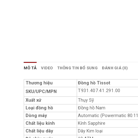
MÔ TẢ
VIDEO
THÔNG TIN BỔ SUNG
ĐÁNH GIÁ (0)
Thương hiệu
Đồng hồ Tissot
T931.407.41.291.00
SKU/UPC/MPN
Xuất xứ
Thụy Sỹ
Loại đồng hồ
Đồng hồ Nam
Dòng máy
Automatic (Powermatic 80.11
Chất liệu kính
Kính Sapphire
Chất liệu dây
Dây Kim loại