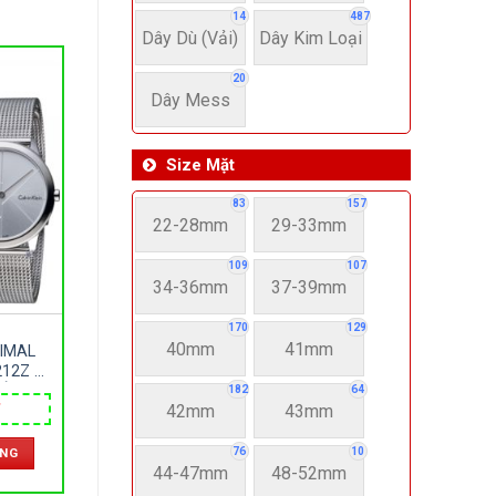
14
487
Dây Dù (Vải)
Dây Kim Loại
20
Dây Mess
Size Mặt
83
157
22-28mm
29-33mm
109
107
34-36mm
37-39mm
170
129
40mm
41mm
NIMAL
12Z –
KÍNH
182
64
42mm
43mm
LOẠI –
 MM –
Ỹ
76
10
ÀNG
44-47mm
48-52mm