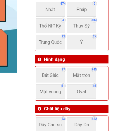
474
0
Nhật
Pháp
3
383
Thổ Nhĩ Kỳ
Thụy Sỹ
12
27
Trung Quốc
Ý
Hình dạng
17
945
Bát Giác
Mặt tròn
51
15
Mặt vuông
Oval
Chất liệu dây
73
422
Dây Cao su
Dây Da