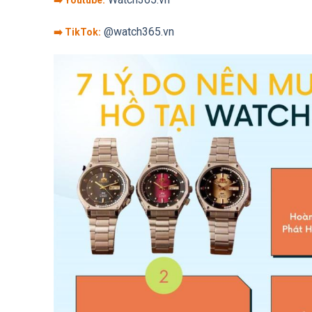
@watch365.vn
➡️ TikTok: