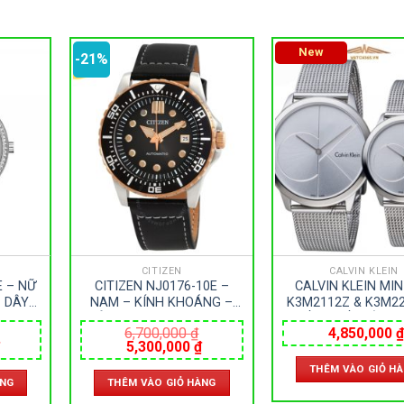
New
-21%
CITIZEN
CALVIN KLEIN
E – NỮ
CITIZEN NJ0176-10E –
CALVIN KLEIN MI
 DÂY
NAM – KÍNH KHOÁNG –
K3M2112Z & K3M22
IVE –
DÂY DA – AUTOMATIC –
ĐỒNG HỒ ĐÔI – 
6,700,000
₫
4,850,000
₫
 NHẬT
SIZE 43MM – MÁY NHẬT
KHOÁNG – DÂY KIM 
Giá
Giá
Giá
5,300,000
₫
PIN – SIZE 40&35
hiện
gốc
hiện
MÁY THUỴ S
THÊM VÀO GIỎ H
tại
là:
tại
ÀNG
THÊM VÀO GIỎ HÀNG
.
là:
6,700,000 ₫.
là:
2,900,000 ₫.
5,300,000 ₫.