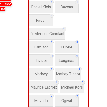
0
1
ồ Tissot
,
Daniel Klein
Davena
 80
,
0
Fossil
9
Frederique Constant
0
5
Hamilton
Hublot
14
5
Invicta
Longines
1
0
Madocy
Mathey Tissot
1
7
Maurice Lacroix
Michael Kors
7
0
Movado
Ogival