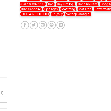
(Caliber C07.111)
,
Bạc
,
Dây Kim loại
,
Đồng hồ Nam
,
Đồng h
Kính Sapphire
,
Lịch ngày
,
Mặt trắng
,
Mặt Tròn
,
Powermatic
T086.407.11.031.00
,
Thụy Sỹ
,
Vỏ thép không gỉ
1)