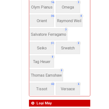
16
3
Olym Pianus
Omega
36
4
Orient
Raymond Weil
3
Salvatore Ferragamo
31
0
Seiko
Srwatch
0
Tag Heuer
0
Thomas Earnshaw
42
6
Tissot
Versace
Loại Máy