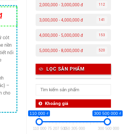
2,000,000 - 3,000,000 đ
112
Giá
₫
3,000,000 - 4,000,000 đ
141
hiện
tại
4,000,000 - 5,000,000 đ
153
ữ cót
₫.
là:
ne nền
41,500,000 ₫.
5,000,000 - 8,000,000 đ
520
iết nổi
e
LỌC SẢN PHẨM
nh
ác) –
n cho
Khoảng giá
110 000 ₫
300 500 000 ₫
110 000
75 207 500
150 305 000
300 500 000