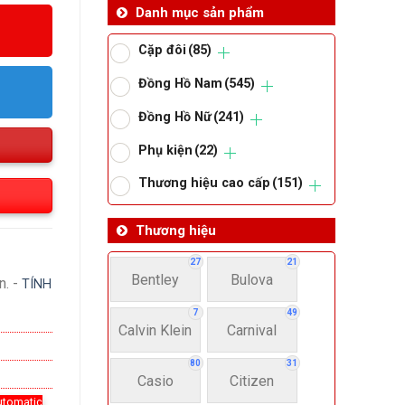
Danh mục sản phẩm
Cặp đôi
(85)
Đồng Hồ Nam
(545)
Đồng Hồ Nữ
(241)
Phụ kiện
(22)
Thương hiệu cao cấp
(151)
Thương hiệu
27
21
Bentley
Bulova
n. -
TÍNH
7
49
Calvin Klein
Carnival
80
31
Casio
Citizen
utomatic