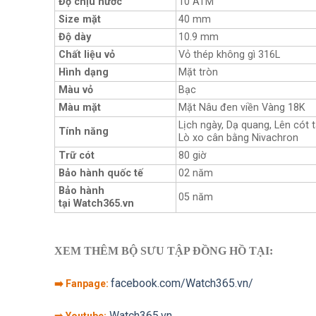
Độ chịu nước
10 ATM
Size mặt
40 mm
Độ dày
10.9 mm
Chất liệu vỏ
Vỏ thép không gì 316L
Hình dạng
Mặt tròn
Màu vỏ
Bạc
Màu mặt
Mặt Nâu đen viền Vàng 18K
Lịch ngày, Dạ quang, Lên cót t
Tính năng
Lò xo cân bằng Nivachron
Trữ cót
80 giờ
Bảo hành quốc tế
02 năm
Bảo hành
05 năm
tại Watch365.vn
XEM THÊM BỘ SƯU TẬP ĐỒNG HỒ TẠI:
facebook.com/Watch365.vn/
➡️ Fanpage:
Watch365.vn
➡️ Youtube: