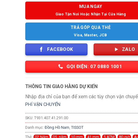
MUA NGAY
Giao Tận Nơi Hoặc Nhận Tại Cửa Hàng
TRẢ GÓP QUA THẺ
Visa, Master, JCB
FACEBOOK
ZALO
GỌI ĐIỆN: 07 0880 1001
THÔNG TIN GIAO HÀNG DỰ KIẾN
Nhập địa chỉ của bạn để xem các tùy chọn vận chuyể
PHÍ VẬN CHUYỂN
SKU:
T931.407.41.291.00
Danh mục:
Đồng Hồ Nam
,
TISSOT
Thẻ:
02 Năm
,
05 năm
,
10 mm
,
41 mm
,
5 ATM
,
80 giờ
,
A