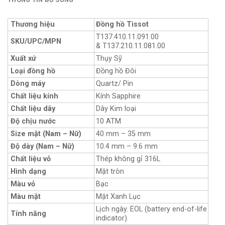
Thương hiệu
Đồng hồ Tissot
T137.410.11.091.00
SKU/UPC/MPN
& T137.210.11.081.00
Xuất xứ
Thụy Sỹ
Loại đồng hồ
Đồng hồ Đôi
Dòng máy
Quartz/ Pin
Chất liệu kính
Kính Sapphire
Chất liệu dây
Dây Kim loại
Độ chịu nước
10 ATM
Size mặt (Nam – Nữ)
40 mm – 35 mm
Độ dày (Nam – Nữ)
10.4 mm – 9.6 mm
Chất liệu vỏ
Thép không gỉ 316L
Hình dạng
Mặt tròn
Màu vỏ
Bạc
Màu mặt
Mặt Xanh Lục
Lịch ngày. EOL (battery end-of-life
Tính năng
indicator).