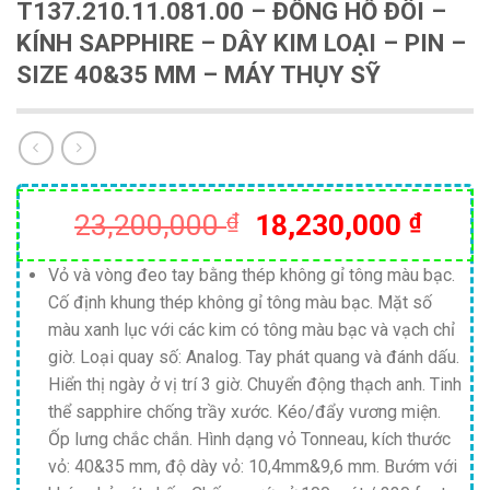
T137.210.11.081.00 – ĐỒNG HỒ ĐÔI –
KÍNH SAPPHIRE – DÂY KIM LOẠI – PIN –
SIZE 40&35 MM – MÁY THỤY SỸ
Giá
Giá
23,200,000
₫
18,230,000
₫
gốc
hiện
là:
tại
Vỏ và vòng đeo tay bằng thép không gỉ tông màu bạc.
Cố định khung thép không gỉ tông màu bạc. Mặt số
23,200,000 ₫.
là:
màu xanh lục với các kim có tông màu bạc và vạch chỉ
18,23
giờ. Loại quay số: Analog. Tay phát quang và đánh dấu.
Hiển thị ngày ở vị trí 3 giờ. Chuyển động thạch anh. Tinh
thể sapphire chống trầy xước. Kéo/đẩy vương miện.
Ốp lưng chắc chắn. Hình dạng vỏ Tonneau, kích thước
vỏ: 40&35 mm, độ dày vỏ: 10,4mm&9,6 mm. Bướm với