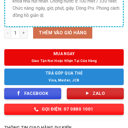
khóa nhả nút nhấn. Chống nước ở 100 mét / 330 feet.
Chức năng: ngày, giờ, phút, giây. Dòng Prx. Phong cách
đồng hồ giản dị.
Số lượng
THÊM VÀO GIỎ HÀNG
MUA NGAY
Giao Tận Nơi Hoặc Nhận Tại Cửa Hàng
TRẢ GÓP QUA THẺ
Visa, Master, JCB
FACEBOOK
ZALO
GỌI ĐIỆN: 07 0880 1001
THÔNG TIN GIAO HÀNG DỰ KIẾN