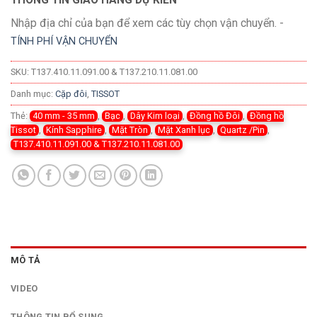
Nhập địa chỉ của bạn để xem các tùy chọn vận chuyển. -
TÍNH PHÍ VẬN CHUYỂN
SKU:
T137.410.11.091.00 & T137.210.11.081.00
Danh mục:
Cặp đôi
,
TISSOT
Thẻ:
40 mm - 35 mm
,
Bạc
,
Dây Kim loại
,
Đồng hồ Đôi
,
Đồng hồ
Tissot
,
Kính Sapphire
,
Mặt Tròn
,
Mặt Xanh lục
,
Quartz /Pin
,
T137.410.11.091.00 & T137.210.11.081.00
MÔ TẢ
VIDEO
THÔNG TIN BỔ SUNG