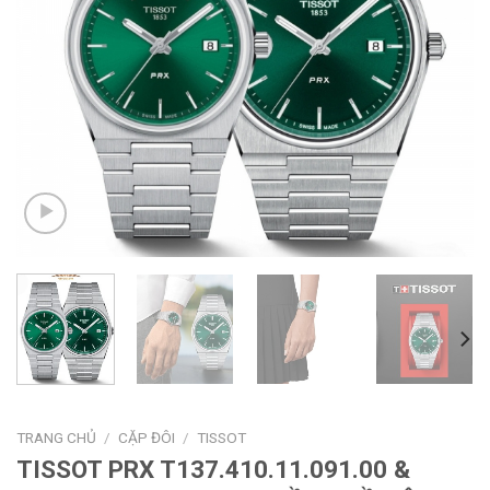
TRANG CHỦ
/
CẶP ĐÔI
/
TISSOT
TISSOT PRX T137.410.11.091.00 &