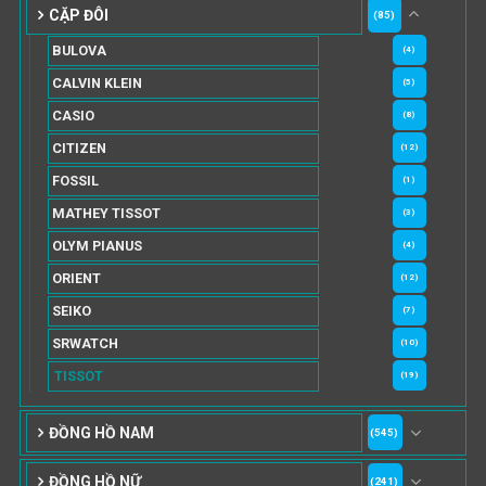
CẶP ĐÔI
(85)
BULOVA
(4)
CALVIN KLEIN
(5)
CASIO
(8)
CITIZEN
(12)
FOSSIL
(1)
MATHEY TISSOT
(3)
OLYM PIANUS
(4)
ORIENT
(12)
SEIKO
(7)
SRWATCH
(10)
TISSOT
(19)
ĐỒNG HỒ NAM
(545)
ĐỒNG HỒ NỮ
(241)