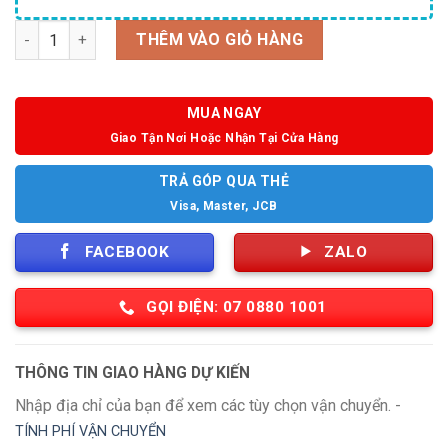
Số lượng
THÊM VÀO GIỎ HÀNG
MUA NGAY
Giao Tận Nơi Hoặc Nhận Tại Cửa Hàng
TRẢ GÓP QUA THẺ
Visa, Master, JCB
FACEBOOK
ZALO
GỌI ĐIỆN: 07 0880 1001
THÔNG TIN GIAO HÀNG DỰ KIẾN
Nhập địa chỉ của bạn để xem các tùy chọn vận chuyển. -
TÍNH PHÍ VẬN CHUYỂN