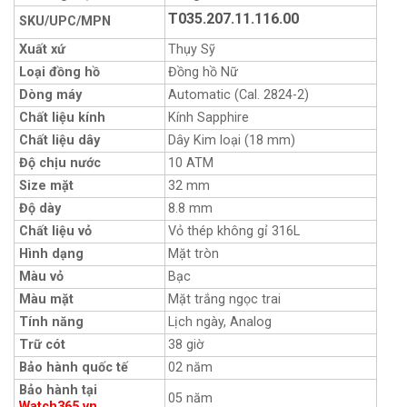
T035.207.11.116.00
SKU/UPC/MPN
Xuất xứ
Thụy Sỹ
Loại đồng hồ
Đồng hồ Nữ
Dòng máy
Automatic (Cal. 2824-2
)
Chất liệu kính
Kính Sapphire
Chất liệu dây
Dây Kim loại (18 mm)
Độ chịu nước
10 ATM
Size mặt
32 mm
Độ dày
8.8 mm
Chất liệu vỏ
Vỏ thép không gỉ 316L
Hình dạng
Mặt tròn
Màu vỏ
Bạc
Màu mặt
Mặt trắng ngọc trai
Tính năng
Lịch ngày, Analog
Trữ cót
38 giờ
Bảo hành quốc tế
02 năm
Bảo hành tại
05 năm
Watch365.vn