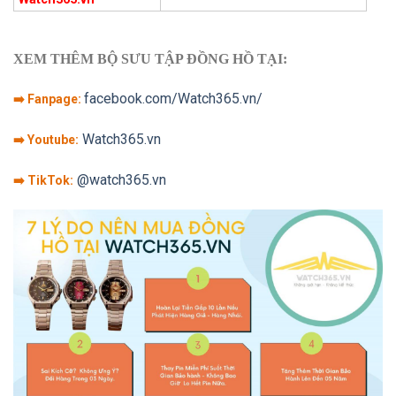
XEM THÊM BỘ SƯU TẬP ĐỒNG HỒ TẠI:
facebook.com/Watch365.vn/
➡️ Fanpage:
Watch365.vn
➡️ Youtube:
@watch365.vn
➡️ TikTok: