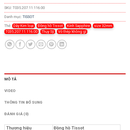
SKU:
T035.207.11.116.00
Danh mục:
TISSOT
Thẻ:
Dây Kim loại
,
Đồng hồ Tissot
,
Kính Sapphire
,
size 32mm
,
T035.207.11.116.00
,
Thụy Sỹ
,
Vỏ thép không gỉ
MÔ TẢ
VIDEO
THÔNG TIN BỔ SUNG
ĐÁNH GIÁ (0)
Thương hiệu
Đồng hồ Tissot