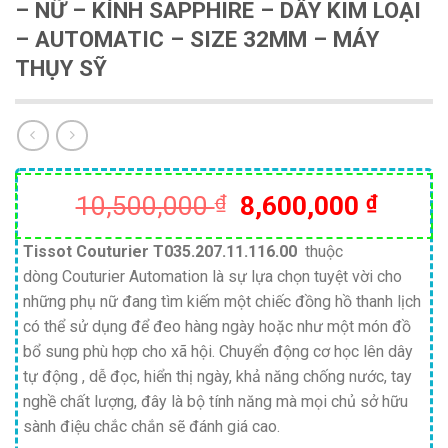
– NỮ – KÍNH SAPPHIRE – DÂY KIM LOẠI
– AUTOMATIC – SIZE 32MM – MÁY
THỤY SỸ
Giá
Giá
10,500,000
₫
8,600,000
₫
gốc
hiện
là:
tại
Tissot Couturier
T035.207.11.116.00
thuộc
dòng Couturier Automation là sự lựa chọn tuyệt vời cho
10,500,000 ₫.
là:
những phụ nữ đang tìm kiếm một chiếc đồng hồ thanh lịch
8,600
có thể sử dụng để đeo hàng ngày hoặc như một món đồ
bổ sung phù hợp cho xã hội. Chuyển động cơ học lên dây
tự động , dễ đọc, hiển thị ngày, khả năng chống nước, tay
nghề chất lượng, đây là bộ tính năng mà mọi chủ sở hữu
sành điệu chắc chắn sẽ đánh giá cao.