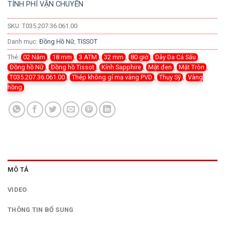
TÍNH PHÍ VẬN CHUYỂN
SKU:
T035.207.36.061.00
Danh mục:
Đồng Hồ Nữ
,
TISSOT
Thẻ:
02 Năm
,
18 mm
,
3 ATM
,
32 mm
,
80 giờ
,
Dây Da Cá Sấu
,
Đồng hồ Nữ
,
Đồng hồ Tissot
,
Kính Sapphire
,
Mặt đen
,
Mặt Tròn
,
T035.207.36.061.00
,
Thép không gỉ mạ vàng PVD
,
Thụy Sỹ
,
Vàng
hồng
MÔ TẢ
VIDEO
THÔNG TIN BỔ SUNG