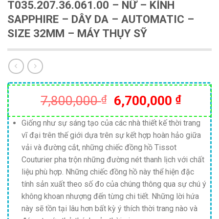
T035.207.36.061.00 – NỮ – KÍNH
SAPPHIRE – DÂY DA – AUTOMATIC –
SIZE 32MM – MÁY THỤY SỸ
Giá
Giá
7,800,000
₫
6,700,000
₫
gốc
hiện
là:
tại
Giống như sự sáng tạo của các nhà thiết kế thời trang
vĩ đại trên thế giới dựa trên sự kết hợp hoàn hảo giữa
7,800,000 ₫.
là:
vải và đường cắt, những chiếc đồng hồ Tissot
6,700,
Couturier pha trộn những đường nét thanh lịch với chất
liệu phù hợp. Những chiếc đồng hồ này thể hiện đặc
tính sản xuất theo số đo của chúng thông qua sự chú ý
không khoan nhượng đến từng chi tiết. Những lời hứa
này sẽ tồn tại lâu hơn bất kỳ ý thích thời trang nào và