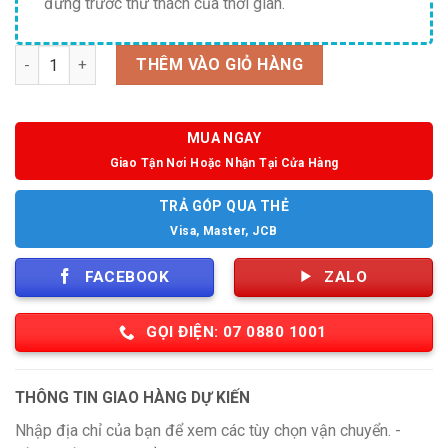
đứng trước thử thách của thời gian.
Số lượng
THÊM VÀO GIỎ HÀNG
MUA NGAY
Giao Tận Nơi Hoặc Nhận Tại Cửa Hàng
TRẢ GÓP QUA THẺ
Visa, Master, JCB
FACEBOOK
ZALO
GỌI ĐIỆN: 07 0880 1001
THÔNG TIN GIAO HÀNG DỰ KIẾN
Nhập địa chỉ của bạn để xem các tùy chọn vận chuyển. -