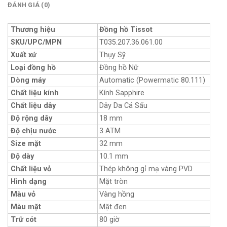
ĐÁNH GIÁ (0)
Thương hiệu
Đồng hồ Tissot
SKU/UPC/MPN
T035.207.36.061.00
Xuất xứ
Thụy Sỹ
Loại đồng hồ
Đồng hồ Nữ
Dòng máy
Automatic (Powermatic 80.111)
Chất liệu kính
Kính Sapphire
Chất liệu dây
Dây Da Cá Sấu
Độ rộng dây
18 mm
Độ chịu nước
3 ATM
Size mặt
32 mm
Độ dày
10.1 mm
Chất liệu vỏ
Thép không gỉ mạ vàng PVD
Hình dạng
Mặt tròn
Màu vỏ
Vàng hồng
Màu mặt
Mặt đen
Trữ cót
80 giờ