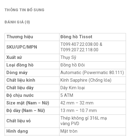
THÔNG TIN BỔ SUNG
ĐÁNH GIÁ (0)
Thương hiệu
Đồng hồ Tissot
T099.407.22.038.00 &
SKU/UPC/MPN
T099.207.22.118.00
Xuất xứ
Thụy Sỹ
Loại đồng hồ
Đồng hồ Đôi
Dòng máy
Automatic (Powermatic 80.111)
Chất liệu kính
Kính Sapphire (Chống lóa)
Chất liệu dây
Dây Kim loại
Độ chịu nước
5 ATM
Size mặt (Nam – Nữ)
42 mm – 32 mm
Độ dày (Nam – Nữ)
13 mm – 10.7 mm
Thép không gỉ 316L mạ
Chất liệu vỏ
vàng PVD
Hình dạng
Mặt tròn