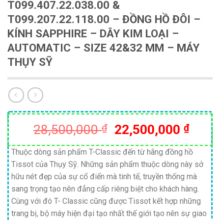
T099.407.22.038.00 &
T099.207.22.118.00 – ĐỒNG HỒ ĐÔI –
KÍNH SAPPHIRE – DÂY KIM LOẠI –
AUTOMATIC – SIZE 42&32 MM – MÁY
THỤY SỸ
Giá
Giá
28,500,000
₫
22,500,000
₫
gốc
hiện
là:
tại
Thuộc dòng sản phẩm T-Classic đến từ hãng đồng hồ
Tissot của Thụy Sỹ. Những sản phẩm thuộc dòng này sở
28,500,000 ₫.
là:
hữu nét đẹp của sự cổ điển mà tinh tế, truyền thống mà
22,50
sang trọng tạo nên đẳng cấp riêng biệt cho khách hàng.
Cùng với đó T- Classic cũng được Tissot kết hợp những
trang bị, bộ máy hiện đại tạo nhất thế giới tạo nên sự giao