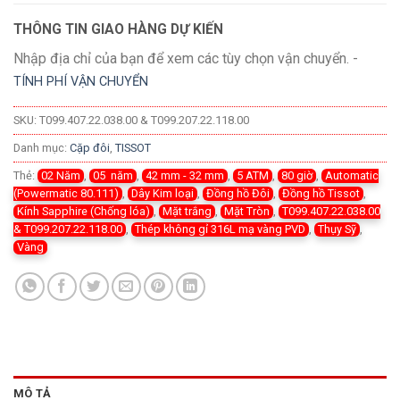
THÔNG TIN GIAO HÀNG DỰ KIẾN
Nhập địa chỉ của bạn để xem các tùy chọn vận chuyển. -
TÍNH PHÍ VẬN CHUYỂN
SKU:
T099.407.22.038.00 & T099.207.22.118.00
Danh mục:
Cặp đôi
,
TISSOT
Thẻ:
02 Năm
,
05 năm
,
42 mm - 32 mm
,
5 ATM
,
80 giờ
,
Automatic
(Powermatic 80.111)
,
Dây Kim loại
,
Đồng hồ Đôi
,
Đồng hồ Tissot
,
Kính Sapphire (Chống lóa)
,
Mặt trắng
,
Mặt Tròn
,
T099.407.22.038.00
& T099.207.22.118.00
,
Thép không gỉ 316L mạ vàng PVD
,
Thụy Sỹ
,
Vàng
MÔ TẢ