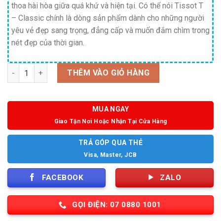
thoa hài hòa giữa quá khứ và hiện tại. Có thể nói Tissot T
– Classic chính là dòng sản phẩm dành cho những người
yêu vẻ đẹp sang trọng, đẳng cấp và muốn đắm chìm trong
nét đẹp của thời gian.
Số lượng
THÊM VÀO GIỎ HÀNG
MUA NGAY
Giao Tận Nơi Hoặc Nhận Tại Cửa Hàng
TRẢ GÓP QUA THẺ
Visa, Master, JCB
FACEBOOK
ZALO
GỌI ĐIỆN: 07 0880 1001