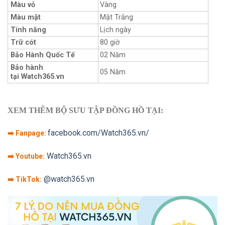
Màu vỏ
Vàng
Màu mặt
Mặt Trắng
Tính năng
Lịch ngày
Trữ cót
80 giờ
Bảo Hành Quốc Tế
02 Năm
Bảo hành
05 Năm
tại Watch365.vn
XEM THÊM BỘ SƯU TẬP ĐỒNG HỒ TẠI:
facebook.com/Watch365.vn/
➡️ Fanpage:
Watch365.vn
➡️ Youtube:
@watch365.vn
➡️ TikTok: