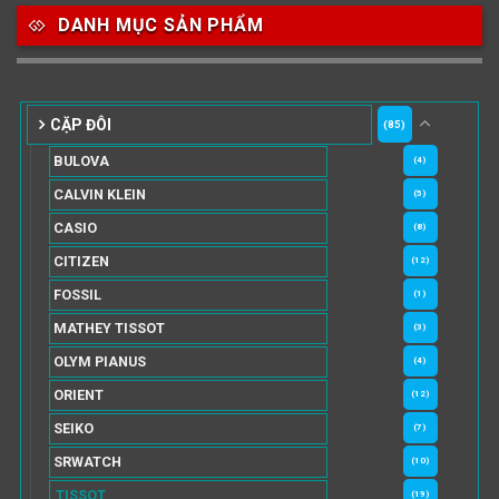
DANH MỤC SẢN PHẨM
CẶP ĐÔI
(85)
BULOVA
(4)
CALVIN KLEIN
(5)
CASIO
(8)
CITIZEN
(12)
FOSSIL
(1)
MATHEY TISSOT
(3)
OLYM PIANUS
(4)
ORIENT
(12)
SEIKO
(7)
SRWATCH
(10)
TISSOT
(19)