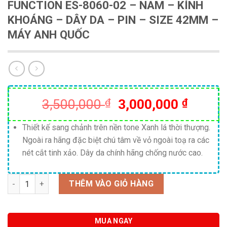
FUNCTION ES-8060-02 – NAM – KÍNH
KHOÁNG – DÂY DA – PIN – SIZE 42MM –
MÁY ANH QUỐC
Giá
Giá
3,500,000
₫
3,000,000
₫
gốc
hiện
là:
tại
Thiết kế sang chảnh trên nền tone Xanh lá thời thượng.
Ngoài ra hãng đặc biệt chú tâm về vỏ ngoài toạ ra các
3,500,000 ₫.
là:
nét cắt tinh xảo. Dây da chính hãng chống nước cao.
3,000,
Số lượng
THÊM VÀO GIỎ HÀNG
MUA NGAY