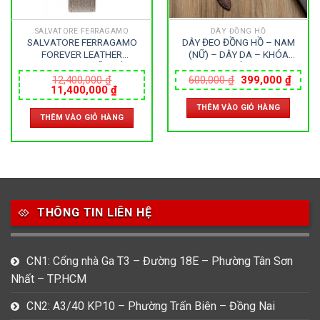
SALVATORE FERRAGAMO
DÂY ĐỒNG HỒ
SALVATORE FERRAGAMO
DÂY ĐEO ĐỒNG HỒ – NAM
FOREVER LEATHER
(NỮ) – DÂY DA – KHÓA
SFNL00220 – NỮ – KÍNH
BƯỚM
Giá
Giá
SAPPHIRE – DÂY DA – PIN –
12,400,000
₫
600,000
₫
399,000
₫
Giá
Giá
gốc
hiện
11,400,000
₫
SIZE 28MM – MÁY ITALIA
gốc
hiện
là:
tại
THÊM VÀO GIỎ HÀNG
là:
tại
600,000 ₫.
là:
THÊM VÀO GIỎ HÀNG
12,400,000 ₫.
là:
399,0
0 ₫.
11,400,000 ₫.
THÔNG TIN LIÊN HỆ
CN1: Cổng nhà Ga T3 – Đường 18E – Phường Tân Sơn
Nhất – TP.HCM
CN2: A3/40 KP10 – Phường Trấn Biên – Đồng Nai