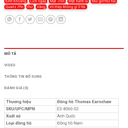
Kính Khoáng
,
Lịch ngày
,
Mặt Tròn
,
Mặt Xanh lá
,
Múi giờ thứ hai
,
Quartz /Pin
,
thứ
,
Vàng
,
Vỏ thép không gỉ 316L
MÔ TẢ
VIDEO
THÔNG TIN BỔ SUNG
ĐÁNH GIÁ (0)
Thương hiệu
Đồng hồ Thomas Earnshaw
SKU/UPC/MPN
ES-8060-02
Xuất xứ
Anh Quốc
Loại đồng hồ
Đồng hồ Nam