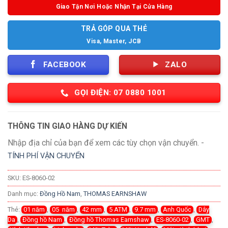
Giao Tận Nơi Hoặc Nhận Tại Cửa Hàng
TRẢ GÓP QUA THẺ
Visa, Master, JCB
FACEBOOK
ZALO
GỌI ĐIỆN: 07 0880 1001
THÔNG TIN GIAO HÀNG DỰ KIẾN
Nhập địa chỉ của bạn để xem các tùy chọn vận chuyển. -
TÍNH PHÍ VẬN CHUYỂN
SKU:
ES-8060-02
Danh mục:
Đồng Hồ Nam
,
THOMAS EARNSHAW
Thẻ:
01 năm
,
05 năm
,
42 mm
,
5 ATM
,
9.7 mm
,
Anh Quốc
,
Dây
Da
,
Đồng hồ Nam
,
Đồng hồ Thomas Earnshaw
,
ES-8060-02
,
GMT
,