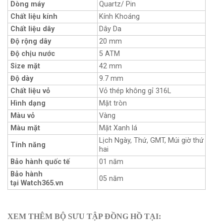
Dòng máy
Quartz/ Pin
Chất liệu kính
Kính Khoáng
Chất liệu dây
Dây Da
Độ rộng dây
20 mm
Độ chịu nước
5 ATM
Size mặt
42 mm
Độ dày
9.7 mm
Chất liệu vỏ
Vỏ thép không gỉ 316L
Hình dạng
Mặt tròn
Màu vỏ
Vàng
Màu mặt
Mặt Xanh lá
Lịch Ngày, Thứ, GMT, Múi giờ thứ
Tính năng
hai
Bảo hành quốc tế
01 năm
Bảo hành
05 năm
tại Watch365.vn
XEM THÊM BỘ SƯU TẬP ĐỒNG HỒ TẠI: