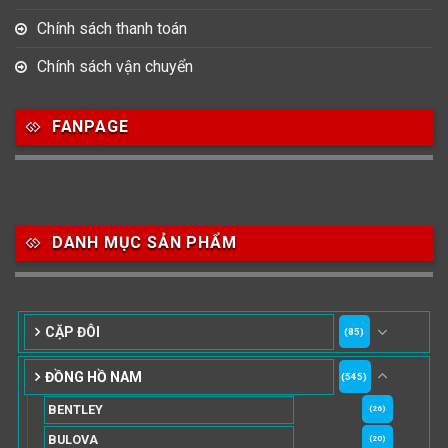
Chính sách thanh toán
Chính sách vận chuyển
FANPAGE
DANH MỤC SẢN PHẨM
CẶP ĐÔI
(85)
ĐỒNG HỒ NAM
(545)
BENTLEY
(26)
BULOVA
(20)