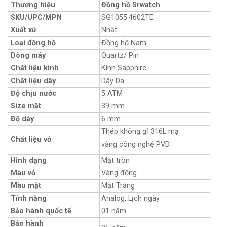
Thương hiệu
Đồng hồ Srwatch
SKU/UPC/MPN
SG1055.4602TE
Xuất xứ
Nhật
Loại đồng hồ
Đồng hồ Nam
Dòng máy
Quartz/ Pin
Chất liệu kính
Kính Sapphire
Chất liệu dây
Dây Da
Độ chịu nước
5 ATM
Size mặt
39 mm
Độ dày
6 mm
Thép không gỉ 316L mạ
Chất liệu vỏ
vàng công nghệ PVD
Hình dạng
Mặt tròn
Màu vỏ
Vàng đồng
Màu mặt
Mặt Trắng
Tính năng
Analog, Lịch ngày
Bảo hành quốc tế
01 năm
Bảo hành