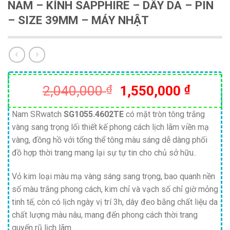
NAM – KÍNH SAPPHIRE – DÂY DA – PIN
– SIZE 39MM – MÁY NHẬT
Giá
Giá
2,040,000
₫
1,550,000
₫
gốc
hiện
là:
tại
Nam SRwatch
SG1055.4602TE
có mặt tròn tông trắng
vàng sang trọng lối thiết kế phong cách lịch lãm viền mạ
2,040,000 ₫.
là:
vàng, đồng hồ với tổng thể tông màu sáng dễ dàng phối
1,550,
đồ hợp thời trang mang lại sự tự tin cho chủ sở hữu..
Vỏ kim loại màu mạ vàng sáng sang trọng, bao quanh nền
số màu trắng phong cách, kim chỉ và vạch số chỉ giờ mỏng
tinh tế, còn có lịch ngày vị trí 3h, dây đeo bằng chất liệu da
chất lượng màu nâu, mang đến phong cách thời trang
quyến rũ lịch lãm.