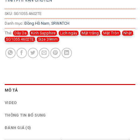
TÍNH PHÍ VẬN CHUYỂN
SKU:
SG1055.4602TE
Danh mục:
Đồng Hồ Nam
,
SRWATCH
Thẻ:
Dây Da
,
Kính Sapphire
,
Lịch ngày
,
Mặt trắng
,
Mặt Tròn
,
Nhật
,
SG1055.4602TE
,
Size 39mm
MÔ TẢ
VIDEO
THÔNG TIN BỔ SUNG
ĐÁNH GIÁ (0)