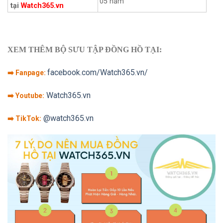
05 năm
tại
Watch365.vn
XEM THÊM BỘ SƯU TẬP ĐỒNG HỒ TẠI:
facebook.com/Watch365.vn/
➡️ Fanpage:
Watch365.vn
➡️ Youtube:
@watch365.vn
➡️ TikTok: