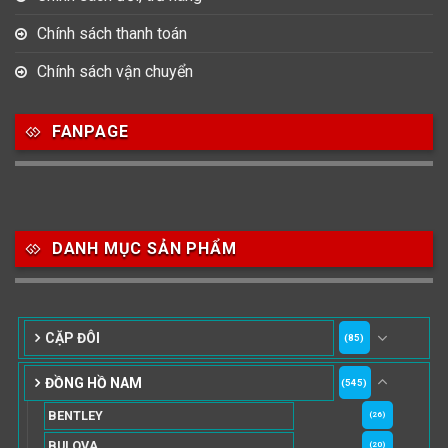
Chính sách thanh toán
Chính sách vận chuyển
FANPAGE
DANH MỤC SẢN PHẨM
CẶP ĐÔI
(85)
ĐỒNG HỒ NAM
(545)
BENTLEY
(26)
BULOVA
(20)