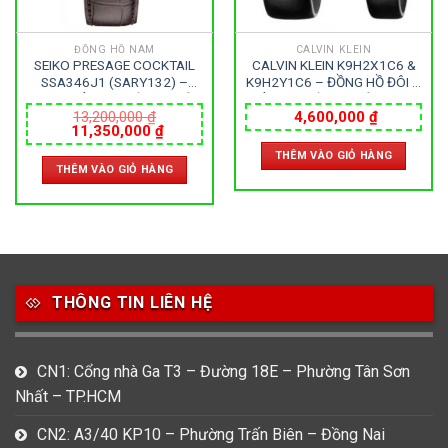
ĐỒNG HỒ NAM
CALVIN KLEIN
SEIKO PRESAGE COCKTAIL
CALVIN KLEIN K9H2X1C6 &
SSA346J1 (SARY132) –
K9H2Y1C6 – ĐỒNG HỒ ĐÔI –
NAM – KÍNH KHOÁNG – DÂY
KÍNH KHOÁNG – DÂY DA –
DA – AUTOMATIC – SIZE
PIN – SIZE 43&32 MM – MÁY
13,200,000
₫
4,600,000
₫
Giá
Giá
11,350,000
₫
40.5 MM – MÁY NHẬT
THUỴ SỸ
gốc
hiện
THÊM VÀO GIỎ HÀNG
là:
tại
THÊM VÀO GIỎ HÀNG
13,200,000 ₫.
là:
0 ₫.
11,350,000 ₫.
THÔNG TIN LIÊN HỆ
CN1: Cổng nhà Ga T3 – Đường 18E – Phường Tân Sơn
Nhất – TP.HCM
CN2: A3/40 KP10 – Phường Trấn Biên – Đồng Nai