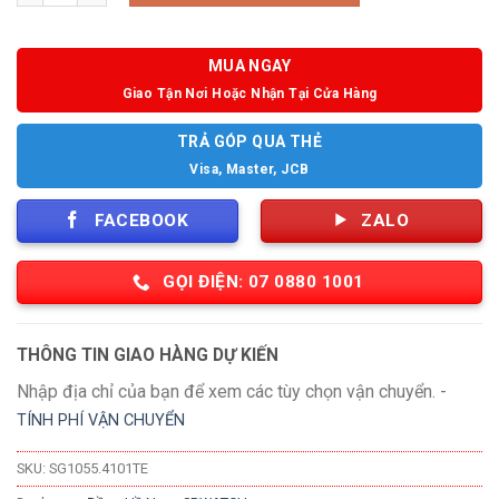
MUA NGAY
Giao Tận Nơi Hoặc Nhận Tại Cửa Hàng
TRẢ GÓP QUA THẺ
Visa, Master, JCB
FACEBOOK
ZALO
GỌI ĐIỆN: 07 0880 1001
THÔNG TIN GIAO HÀNG DỰ KIẾN
Nhập địa chỉ của bạn để xem các tùy chọn vận chuyển. -
TÍNH PHÍ VẬN CHUYỂN
SKU:
SG1055.4101TE