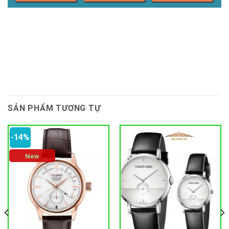
SẢN PHẨM TƯƠNG TỰ
-14%
New