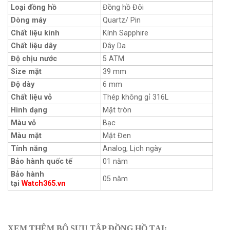
Loại đồng hồ
Đồng hồ Đôi
Dòng máy
Quartz/ Pin
Chất liệu kính
Kính Sapphire
Chất liệu dây
Dây Da
Độ chịu nước
5 ATM
Size mặt
39 mm
Độ dày
6 mm
Chất liệu vỏ
Thép không gỉ 316L
Hình dạng
Mặt tròn
Màu vỏ
Bạc
Màu mặt
Mặt Đen
Tính năng
Analog, Lịch ngày
Bảo hành quốc tế
01 năm
Bảo hành
05 năm
tại
Watch365.vn
XEM THÊM BỘ SƯU TẬP ĐỒNG HỒ TẠI: