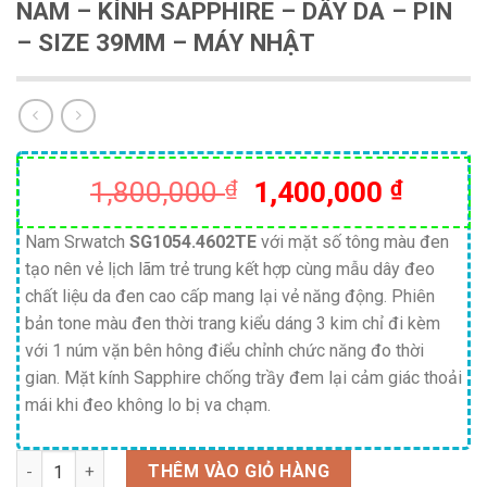
NAM – KÍNH SAPPHIRE – DÂY DA – PIN
– SIZE 39MM – MÁY NHẬT
Giá
Giá
1,800,000
₫
1,400,000
₫
gốc
hiện
là:
tại
Nam Srwatch
SG1054.4602TE
với mặt số tông màu đen
tạo nên vẻ lịch lãm trẻ trung kết hợp cùng mẫu dây đeo
1,800,000 ₫.
là:
chất liệu da đen cao cấp mang lại vẻ năng động. Phiên
1,400,
bản tone màu đen thời trang kiểu dáng 3 kim chỉ đi kèm
với 1 núm vặn bên hông điểu chỉnh chức năng đo thời
gian. Mặt kính Sapphire chống trầy đem lại cảm giác thoải
mái khi đeo không lo bị va chạm.
Số lượng
THÊM VÀO GIỎ HÀNG