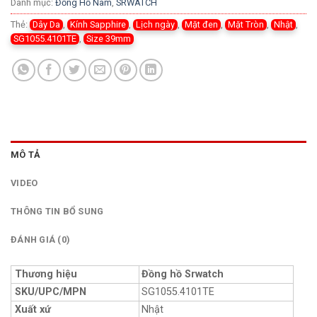
Danh mục:
Đồng Hồ Nam
,
SRWATCH
Thẻ:
Dây Da
,
Kính Sapphire
,
Lịch ngày
,
Mặt đen
,
Mặt Tròn
,
Nhật
,
SG1055.4101TE
,
Size 39mm
MÔ TẢ
VIDEO
THÔNG TIN BỔ SUNG
ĐÁNH GIÁ (0)
Thương hiệu
Đồng hồ Srwatch
SKU/UPC/MPN
SG1055.4101TE
Xuất xứ
Nhật