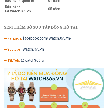
Bảo hành quốc tế
01 năm
Bảo hành
05 năm
tại Watch365.vn
XEM THÊM BỘ SƯU TẬP ĐỒNG HỒ TẠI:
facebook.com/Watch365.vn/
➡️ Fanpage:
Watch365.vn
➡️ Youtube:
@watch365.vn
➡️ TikTok: