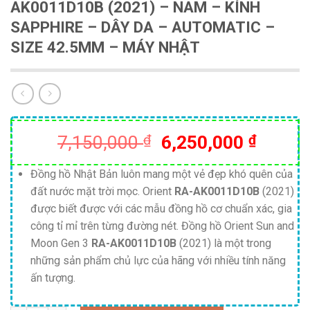
AK0011D10B (2021) – NAM – KÍNH
SAPPHIRE – DÂY DA – AUTOMATIC –
SIZE 42.5MM – MÁY NHẬT
Giá
Giá
7,150,000
₫
6,250,000
₫
gốc
hiện
là:
tại
Đồng hồ Nhật Bản luôn mang một vẻ đẹp khó quên của
đất nước mặt trời mọc. Orient
RA-AK0011D10B
(2021)
7,150,000 ₫.
là:
được biết được với các mẫu đồng hồ cơ chuẩn xác, gia
6,250,
công tỉ mỉ trên từng đường nét. Đồng hồ Orient Sun and
Moon Gen 3
RA-AK0011D10B
(2021) là một trong
những sản phẩm chủ lực của hãng với nhiều tính năng
ấn tượng.