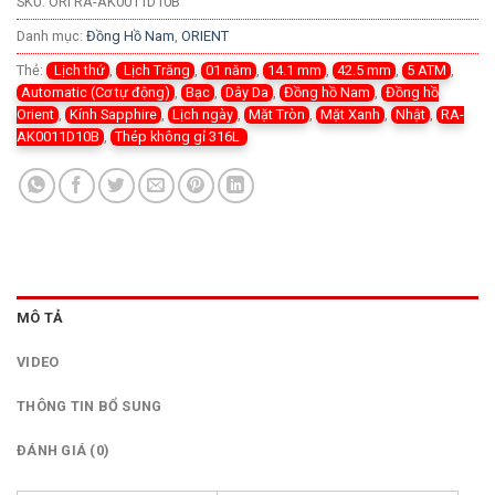
SKU:
ORI RA-AK0011D10B
Danh mục:
Đồng Hồ Nam
,
ORIENT
Thẻ:
Lịch thứ
,
Lịch Trăng
,
01 năm
,
14.1 mm
,
42.5 mm
,
5 ATM
,
Automatic (Cơ tự động)
,
Bạc
,
Dây Da
,
Đồng hồ Nam
,
Đồng hồ
Orient
,
Kính Sapphire
,
Lịch ngày
,
Mặt Tròn
,
Mặt Xanh
,
Nhật
,
RA-
AK0011D10B
,
Thép không gỉ 316L
MÔ TẢ
VIDEO
THÔNG TIN BỔ SUNG
ĐÁNH GIÁ (0)