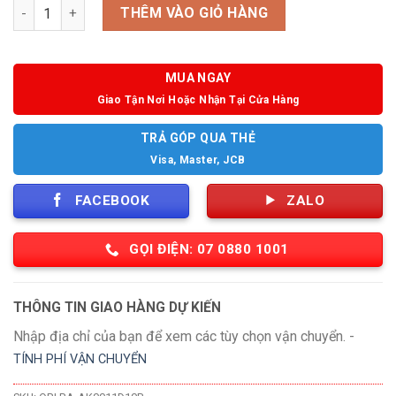
Số lượng
THÊM VÀO GIỎ HÀNG
MUA NGAY
Giao Tận Nơi Hoặc Nhận Tại Cửa Hàng
TRẢ GÓP QUA THẺ
Visa, Master, JCB
FACEBOOK
ZALO
GỌI ĐIỆN: 07 0880 1001
THÔNG TIN GIAO HÀNG DỰ KIẾN
Nhập địa chỉ của bạn để xem các tùy chọn vận chuyển. -
TÍNH PHÍ VẬN CHUYỂN