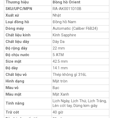
Thương hiệu
Đồng hồ Orient
SKU/UPC/MPN
RA-AK0011D10B
Xuất xứ
Nhật
Loại đồng hồ
Đồng hồ Nam
Dòng máy
Automatic (Caliber F6B24)
Chất liệu kính
Kính Sapphire
Chất liệu dây
Dây Da
Độ rộng dây
22 mm
Độ chịu nước
5 ATM
Size mặt
42.5 mm
Độ dày
14.1 mm
Chất liệu vỏ
Thép không gỉ 316L
Hình dạng
Mặt tròn
Màu vỏ
Bạc
Màu mặt
Mặt Xanh
Lịch Ngày, Lịch Thứ, Lịch Trăng,
Tính năng
Lên cót tay, Dừng kim giây.
Trữ cót
40 giờ