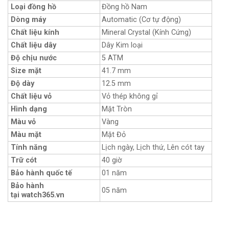
Loại đồng hồ
Đồng hồ Nam
Dòng máy
Automatic (Cơ tự động)
Chất liệu kính
Mineral Crystal (Kính Cứng)
Chất liệu dây
Dây Kim loại
Độ chịu nước
5 ATM
Size mặt
41.7 mm
Độ dày
12.5 mm
Chất liệu vỏ
Vỏ thép không gỉ
Hình dạng
Mặt Tròn
Màu vỏ
Vàng
Màu mặt
Mặt Đỏ
Tính năng
Lịch ngày, Lịch thứ, Lên cót tay
Trữ cót
40 giờ
Bảo hành quốc tế
01 năm
Bảo hành
05 năm
tại watch365.vn