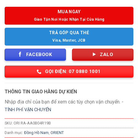
MUA NGAY
Giao Tận Nơi Hoặc Nhận Tại Cửa Hàng
TRẢ GÓP QUA THẺ
Visa, Master, JCB
FACEBOOK
ZALO
GỌI ĐIỆN: 07 0880 1001
THÔNG TIN GIAO HÀNG DỰ KIẾN
Nhập địa chỉ của bạn để xem các tùy chọn vận chuyển. -
TÍNH PHÍ VẬN CHUYỂN
SKU:
ORI RA-AA0B04R19B
Danh mục:
Đồng Hồ Nam
,
ORIENT