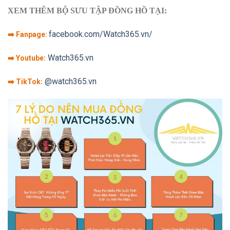
XEM THÊM BỘ SƯU TẬP ĐỒNG HỒ TẠI:
facebook.com/Watch365.vn/
➡️ Fanpage:
Watch365.vn
➡️ Youtube:
@watch365.vn
➡️ TikTok: