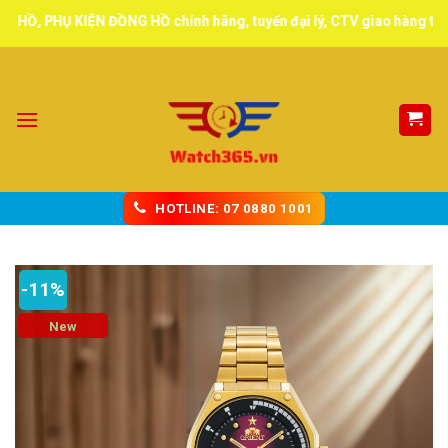
Skip
PHỤ KIỆN ĐỒNG HỒ chính hãng, tuyển đại lý, CTV giao hàng toàn quố
to
content
HOTLINE: 07 0880 1001
-11%
New