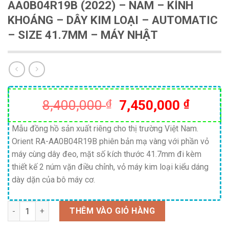
AA0B04R19B (2022) – NAM – KÍNH
KHOÁNG – DÂY KIM LOẠI – AUTOMATIC
– SIZE 41.7MM – MÁY NHẬT
Giá
Giá
8,400,000
₫
7,450,000
₫
gốc
hiện
là:
tại
Mẫu đồng hồ sản xuất riêng cho thị trường Việt Nam.
Orient RA-AA0B04R19B phiên bản mạ vàng với phần vỏ
8,400,000 ₫.
là:
máy cùng dây đeo, mặt số kích thước 41.7mm đi kèm
7,450,
thiết kế 2 núm vặn điều chỉnh, vỏ máy kim loại kiểu dáng
dày dặn của bô máy cơ.
Số lượng
THÊM VÀO GIỎ HÀNG