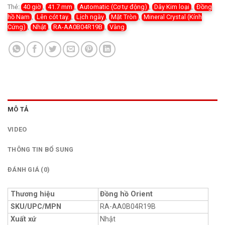
Thẻ:
40 giờ
,
41.7 mm
,
Automatic (Cơ tự động)
,
Dây Kim loại
,
Đồng
hồ Nam
,
Lên cót tay.
,
Lịch ngày
,
Mặt Tròn
,
Mineral Crystal (Kính
Cứng)
,
Nhật
,
RA-AA0B04R19B
,
Vàng
MÔ TẢ
VIDEO
THÔNG TIN BỔ SUNG
ĐÁNH GIÁ (0)
Thương hiệu
Đồng hồ Orient
SKU/UPC/MPN
RA-AA0B04R19B
Xuất xứ
Nhật