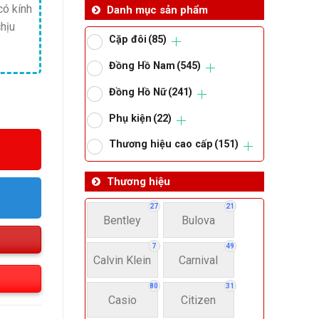
có kính
Danh mục sản phẩm
chịu
Cặp đôi
(85)
Đồng Hồ Nam
(545)
Đồng Hồ Nữ
(241)
Phụ kiện
(22)
Thương hiệu cao cấp
(151)
Thương hiệu
27
21
Bentley
Bulova
7
49
Calvin Klein
Carnival
80
31
Casio
Citizen