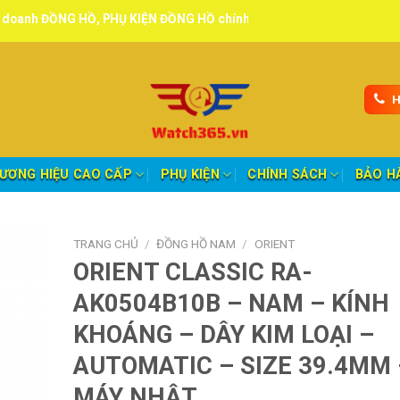
Ồ, PHỤ KIỆN ĐỒNG HỒ chính hãng, tuyển đại lý, CTV giao hàng toàn 
H
ƯƠNG HIỆU CAO CẤP
PHỤ KIỆN
CHÍNH SÁCH
BẢO H
TRANG CHỦ
/
ĐỒNG HỒ NAM
/
ORIENT
ORIENT CLASSIC RA-
AK0504B10B – NAM – KÍNH
KHOÁNG – DÂY KIM LOẠI –
AUTOMATIC – SIZE 39.4MM 
MÁY NHẬT