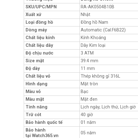
SKU/UPC/MPN
RA-AK0504B10B
Xuất xứ
Nhật
Loại đồng hồ
Đồng hồ Nam
Dòng máy
Automatic (Cal.F6B22)
Chất liệu kính
Kính Khoáng
Chất liệu dây
Dây Kim loại
Độ chịu nước
3 ATM
Size mặt
39.4 mm
Độ dày
11 mm
Chất liệu vỏ
Thép không gỉ 316L
Hình dạng
Mặt tròn
Màu vỏ
Bạc
Màu mặt
Mặt đen
Tính năng
Lịch ngày, Lịch thứ, Lịch giờ
Trữ cót
40 giờ
Bảo hành quốc tế
01 năm
Bảo hành
05 năm
tại Watch365.vn