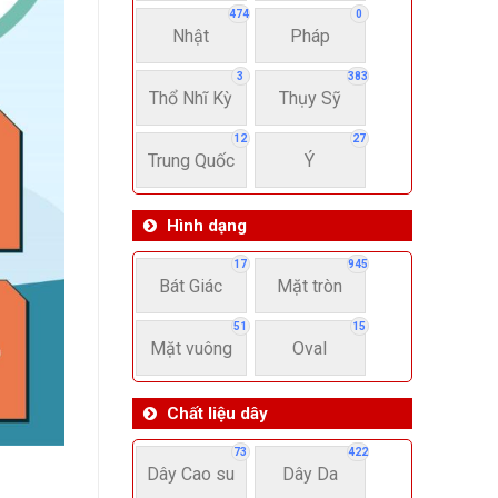
474
0
Nhật
Pháp
3
383
Thổ Nhĩ Kỳ
Thụy Sỹ
12
27
Trung Quốc
Ý
Hình dạng
17
945
Bát Giác
Mặt tròn
51
15
Mặt vuông
Oval
Chất liệu dây
73
422
Dây Cao su
Dây Da