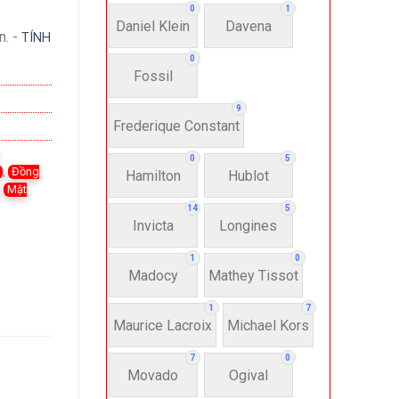
0
1
Daniel Klein
Davena
n. -
TÍNH
0
Fossil
9
Frederique Constant
,
0
5
,
Đồng
Hamilton
Hublot
,
Mặt
14
5
Invicta
Longines
1
0
Madocy
Mathey Tissot
1
7
Maurice Lacroix
Michael Kors
7
0
Movado
Ogival