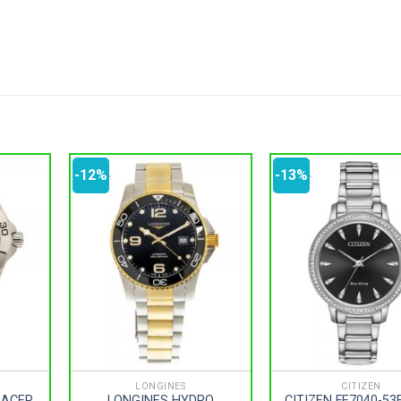
-12%
-13%
LONGINES
CITIZEN
RACER
LONGINES HYDRO
CITIZEN FE7040-53