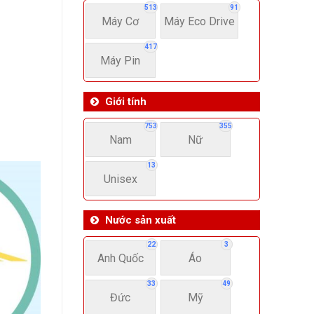
513
91
Máy Cơ
Máy Eco Drive
417
Máy Pin
Giới tính
753
355
Nam
Nữ
13
Unisex
Nước sản xuất
22
3
Anh Quốc
Áo
33
49
Đức
Mỹ