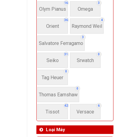
16
3
Olym Pianus
Omega
36
4
Orient
Raymond Weil
3
Salvatore Ferragamo
31
0
Seiko
Srwatch
0
Tag Heuer
0
Thomas Earnshaw
42
6
Tissot
Versace
Loại Máy