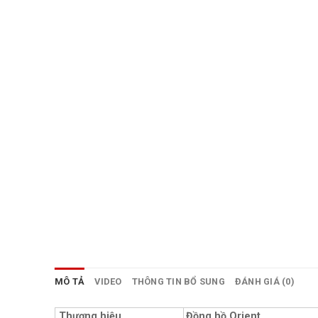
MÔ TẢ
VIDEO
THÔNG TIN BỔ SUNG
ĐÁNH GIÁ (0)
Thương hiệu
Đồng hồ Orient