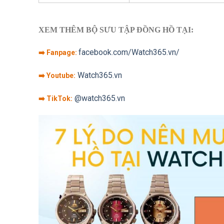
XEM THÊM BỘ SƯU TẬP ĐỒNG HỒ TẠI:
facebook.com/Watch365.vn/
➡️ Fanpage:
Watch365.vn
➡️ Youtube:
@watch365.vn
➡️ TikTok: