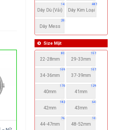
14
487
Dây Dù (Vải)
Dây Kim Loại
20
Dây Mess
Size Mặt
83
157
22-28mm
29-33mm
109
107
34-36mm
37-39mm
170
129
40mm
41mm
182
64
42mm
43mm
76
10
44-47mm
48-52mm
E – NỮ