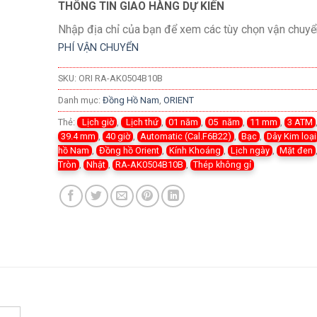
THÔNG TIN GIAO HÀNG DỰ KIẾN
Nhập địa chỉ của bạn để xem các tùy chọn vận chuyể
PHÍ VẬN CHUYỂN
SKU:
ORI RA-AK0504B10B
Danh mục:
Đồng Hồ Nam
,
ORIENT
Thẻ:
Lịch giờ
,
Lịch thứ
,
01 năm
,
05 năm
,
11 mm
,
3 ATM
39.4 mm
,
40 giờ
,
Automatic (Cal.F6B22)
,
Bạc
,
Dây Kim loại
hồ Nam
,
Đồng hồ Orient
,
Kính Khoáng
,
Lịch ngày
,
Mặt đen
Tròn
,
Nhật
,
RA-AK0504B10B
,
Thép không gỉ