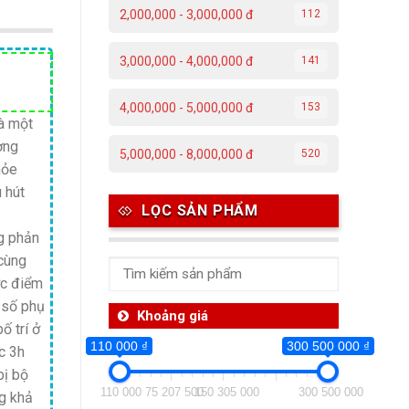
2,000,000 - 3,000,000 đ
112
3,000,000 - 4,000,000 đ
141
Giá
hiện
4,000,000 - 5,000,000 đ
153
tại
à một
ơng
.
là:
5,000,000 - 8,000,000 đ
520
hỏe
3,300,000 ₫.
 hút
LỌC SẢN PHẨM
g phản
 cùng
ợc điểm
 số phụ
Khoảng giá
ố trí ở
110 000 ₫
300 500 000 ₫
óc 3h
bị bộ
110 000
75 207 500
150 305 000
300 500 000
g khả