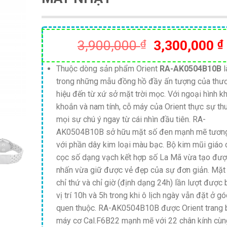
Giá
3,900,000
₫
3,300,000
₫
gốc
là:
Thuộc dòng sản phẩm Orient
RA-AK0504B10B
l
trong những mẫu đồng hồ đầy ấn tượng của thư
3,900,000 ₫
hiệu đến từ xứ sở mặt trời mọc. Với ngoại hình k
khoắn và nam tính, cỗ máy của Orient thực sự thu
mọi sự chú ý ngay từ cái nhìn đầu tiên. RA-
AK0504B10B sở hữu mặt số đen mạnh mẽ tươn
với phần dây kim loại màu bạc. Bộ kim mũi giáo
cọc số dạng vạch kết hợp số La Mã vừa tạo đư
nhấn vừa giữ được vẻ đẹp của sự đơn giản. Mặt
chỉ thứ và chỉ giờ (định dạng 24h) lần lượt được b
vị trí 10h và 5h trong khi ô lịch ngày vẫn đặt ở g
quen thuộc. RA-AK0504B10B được Orient trang 
máy cơ Cal.F6B22 mạnh mẽ với 22 chân kính cùn