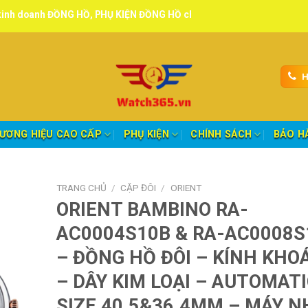
ỒNG HỒ, PHỤ KIỆN ĐỒNG HỒ chính hãng, tuyển đại lý, CTV giao hàng 
H
ƯƠNG HIỆU CAO CẤP
PHỤ KIỆN
CHÍNH SÁCH
BẢO H
TRANG CHỦ
/
CẶP ĐÔI
/
ORIENT
ORIENT BAMBINO RA-
AC0004S10B & RA-AC0008S
– ĐỒNG HỒ ĐÔI – KÍNH KHO
– DÂY KIM LOẠI – AUTOMATI
SIZE 40.5&36.4MM – MÁY 