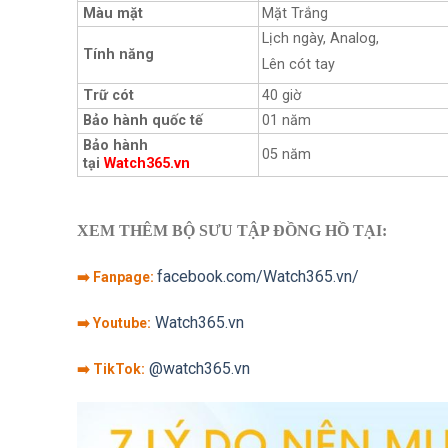
Màu mặt
Mặt Trắng
Lịch ngày, Analog,
Tính năng
Lên cót tay
Trữ cót
40 giờ
Bảo hành quốc tế
01 năm
Bảo hành
05 năm
tại
Watch365.vn
XEM THÊM BỘ SƯU TẬP ĐỒNG HỒ TẠI:
facebook.com/Watch365.vn/
➡️ Fanpage:
Watch365.vn
➡️ Youtube:
@watch365.vn
➡️ TikTok: