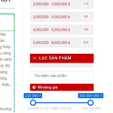
2,000,000 - 3,000,000 đ
112
3,000,000 - 4,000,000 đ
141
Giá
hiện
4,000,000 - 5,000,000 đ
153
tại
 màu
màu
 ₫.
là:
5,000,000 - 8,000,000 đ
520
g thép
8,100,000 ₫.
u vàng
LỌC SẢN PHẨM
nh vành
giờ. Bộ
 năng
hống
. Kiểu
Khoảng giá
110 000 ₫
300 500 000 ₫
 thương
110 000
75 207 500
150 305 000
300 500 000