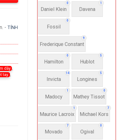
0
1
Daniel Klein
Davena
0
Fossil
n. -
TÍNH
9
Frederique Constant
0
5
Hamilton
Hublot
im dây
,
14
5
t tay.
,
Invicta
Longines
1
0
Madocy
Mathey Tissot
1
7
Maurice Lacroix
Michael Kors
7
0
Movado
Ogival