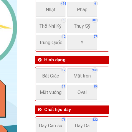
474
0
Nhật
Pháp
3
383
Thổ Nhĩ Kỳ
Thụy Sỹ
12
27
Trung Quốc
Ý
Hình dạng
17
945
Bát Giác
Mặt tròn
51
15
Mặt vuông
Oval
Chất liệu dây
73
422
Dây Cao su
Dây Da