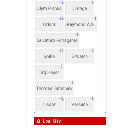
16
3
Olym Pianus
Omega
36
4
Orient
Raymond Weil
3
Salvatore Ferragamo
31
0
Seiko
Srwatch
0
Tag Heuer
0
Thomas Earnshaw
42
6
Tissot
Versace
Loại Máy