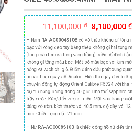
Giá
11,100,000
₫
8,100,000
₫
gốc
là:
– Nam
RA-AC0004S10B
có vỏ thép không gỉ tông
bạc với vòng đeo tay bằng thép không gỉ hai tông 
11,100,000
(tông màu bạc và tông vàng hồng). Viền cố định bằn
không gỉ tông màu bạc. Mặt số màu bạc với kim mà
hồng và vạch chỉ giờ. Điểm đánh dấu phút xung qua
ngoài. Loại quay số: Analog. Hiển thị ngày ở vị trí 3 
chuyển động tự động Orient Calibre F6724 với khả
dự trữ năng lượng trong 40 giờ. Tinh thể sapphire c
trầy xước. Kéo/đẩy vương miện. Mặt sau trong suốt
dáng vỏ tròn, kích thước vỏ: 40,5 mm, độ dày vỏ: 12
mm. Chiều rộng dải: 21 mm.
– Nữ
RA-AC0008S10B
là chiếc đồng hồ nữ đến từ