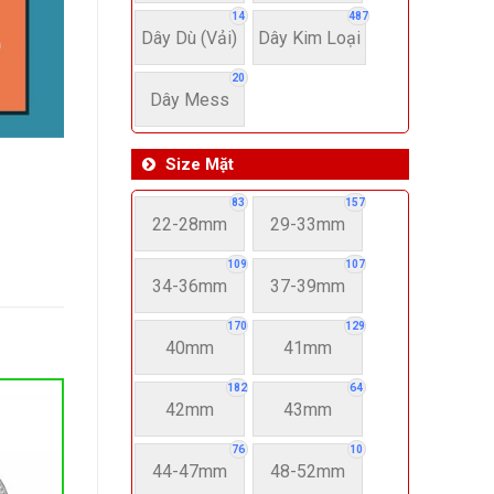
14
487
Dây Dù (Vải)
Dây Kim Loại
20
Dây Mess
Size Mặt
83
157
22-28mm
29-33mm
109
107
34-36mm
37-39mm
170
129
40mm
41mm
182
64
42mm
43mm
76
10
44-47mm
48-52mm