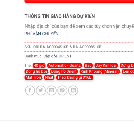
THÔNG TIN GIAO HÀNG DỰ KIẾN
Nhập địa chỉ của bạn để xem các tùy chọn vận chuyể
PHÍ VẬN CHUYỂN
SKU:
ORI RA-AC0004S10B & RA-AC0008S10B
Danh mục:
Cặp đôi
,
ORIENT
Thẻ:
40 giờ
,
Automatic - Quartz
,
Bạc
,
Dây Kim loại
,
Dừng k
Đồng hồ Đôi
,
Đồng hồ Orient
,
Kính Khoáng (Mineral)
,
Lên có
Mặt Tròn
,
Nhật
,
Thép không gỉ 316L