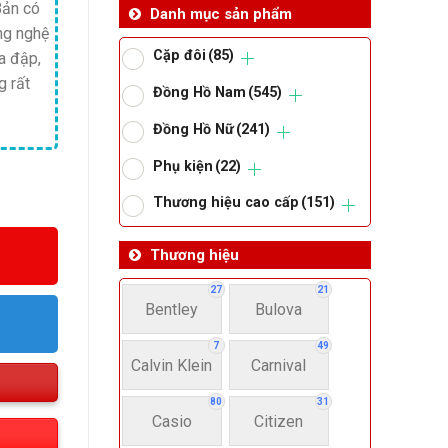
Bản có
Danh mục sản phẩm
ng nghệ
Cặp đôi
(85)
a đập,
g rất
Đồng Hồ Nam
(545)
Đồng Hồ Nữ
(241)
Phụ kiện
(22)
Thương hiệu cao cấp
(151)
Thương hiệu
27
21
Bentley
Bulova
7
49
Calvin Klein
Carnival
80
31
Casio
Citizen