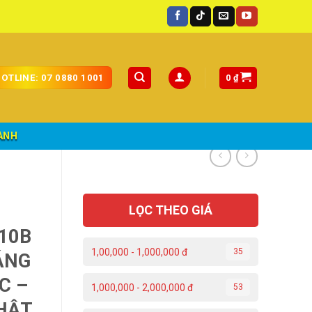
toàn quốc.
0
₫
OTLINE: 07 0880 1001
ÀNH
LỌC THEO GIÁ
10B
1,00,000 - 1,000,000 đ
35
ÁNG
C –
1,000,000 - 2,000,000 đ
53
NHẬT