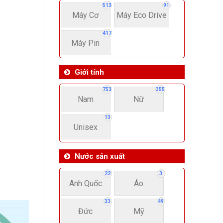
513
91
Máy Cơ
Máy Eco Drive
417
Máy Pin
Giới tính
753
355
Nam
Nữ
13
Unisex
Nước sản xuất
22
3
Anh Quốc
Áo
33
49
Đức
Mỹ