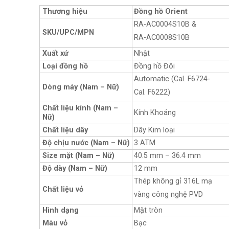
Thương hiệu
Đồng hồ Orient
RA-AC0004S10B &
SKU/UPC/MPN
RA-AC0008S10B
Xuất xứ
Nhật
Loại đồng hồ
Đồng hồ Đôi
Automatic (Cal. F6724-
Dòng máy (Nam – Nữ)
Cal. F6222)
Chất liệu kính (Nam –
Kính Khoáng
Nữ)
Chất liệu dây
Dây Kim loại
Độ chịu nước (Nam – Nữ)
3 ATM
Size mặt (Nam – Nữ)
40.5 mm – 36.4 mm
Độ dày (Nam – Nữ)
12 mm
Thép không gỉ 316L mạ
Chất liệu vỏ
vàng công nghệ PVD
Hình dạng
Mặt tròn
Màu vỏ
Bạc