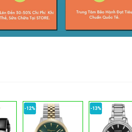
-12%
-13%