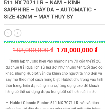
511.NX.7071.LR – NAM – KÍNH
SAPPHIRE – DÂY DA – AUTOMATIC –
SIZE 42MM – MÁY THỤY SỸ
Giá
Giá
188,000,000
₫
178,000,000
₫
gốc
hiện
là:
tại
– Thành lập thương hiệu vào những năm 70 của thế kỉ 20,
dù chưa trải qua lịch sử lâu đời như những tên tuổi gạo cội
188,000,000 ₫.
là:
khác, nhưng
Hublot
vẫn đủ khiến cho người ta nhớ đến và
178
say mê theo một cách riêng biệt. Hublot chú trọng vào tính
thời trang, hiện đại cũng như sự ứng dụng cao để khách
hàng có thể sử dụng được trong bất cứ hoàn cảnh nào.
–
Hublot Classic Fusion 511.NX.7071.LR
với vỏ titan
màu xám với dây đeo cao su màu xám với mặt trên bằng