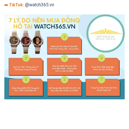
@watch365.vn
➡️ TikTok: