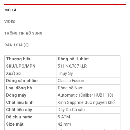
MÔ TẢ
VIDEO
THÔNG TIN BỔ SUNG
ĐÁNH GIÁ (0)
Thương hiệu
Đồng hồ Hublot
SKU/UPC/MPN
511.NX.7071.LR
Xuất xứ
Thụy Sỹ
Dòng sản phẩm
Classic Fusion
Loại đồng hồ
Đồng hồ Nam
Dòng máy
Automatic (Caliber HUB1110)
Chất liệu kính
Kính Sapphire đúc nguyên khối
Chất liệu dây
Dây Da Cá sấu
Độ chịu nước
5 ATM
Size mặt
42 mm