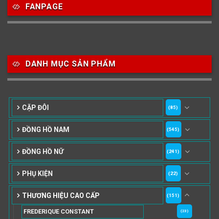
FANPAGE
DANH MỤC SẢN PHẨM
CẶP ĐÔI
(85)
ĐỒNG HỒ NAM
(545)
ĐỒNG HỒ NỮ
(241)
PHỤ KIỆN
(22)
THƯƠNG HIỆU CAO CẤP
(151)
FREDERIQUE CONSTANT
(23)