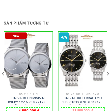
SẢN PHẨM TƯƠNG TỰ
New
-6%
CALVIN KLEIN
SALVATORE FERRAGAMO
CALVIN KLEIN MINIMAL
SALVATORE FERRAGAMO
K3M2112Z & K3M2212Z –
SFDF01019 & SFDE01219 –
ĐỒNG HỒ ĐÔI – KÍNH
ĐỒNG HỒ ĐÔI – KÍNH
KHOÁNG – DÂY KIM LOẠI –
SAPPHIRE – DÂY KIM LOẠI –
4,850,000
₫
31,500,000
₫