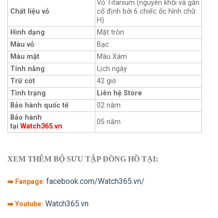
Vỏ Titanium (nguyên khối và gắn
Chất liệu vỏ
cố định bởi 6 chiếc ốc hình chữ
H)
Hình dạng
Mặt tròn
Màu vỏ
Bạc
Màu mặt
Màu Xám
Tính năng
Lịch ngày
Trữ cót
42 giờ
Tình trạng
Liên hệ Store
Bảo hành quốc tế
02 năm
Bảo hành
05 năm
tại
Watch365.vn
XEM THÊM BỘ SƯU TẬP ĐỒNG HỒ TẠI:
facebook.com/Watch365.vn/
➡️ Fanpage:
Watch365.vn
➡️ Youtube: