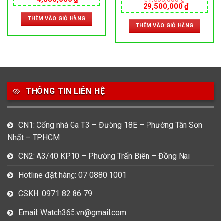
Giá
Giá
29,500,000
₫
PIN – SIZE 40&35 MM – MÁY
PIN – SIZE 40&35MM – MÁY
gốc
hiện
THUỴ SỸ
ITALIA
THÊM VÀO GIỎ HÀNG
là:
tại
THÊM VÀO GIỎ HÀNG
31,500,000 ₫.
là:
000 ₫.
29,500,0
THÔNG TIN LIÊN HỆ
CN1: Cổng nhà Ga T3 – Đường 18E – Phường Tân Sơn
Nhất – TP.HCM
CN2: A3/40 KP10 – Phường Trấn Biên – Đồng Nai
Hotline đặt hàng: 07 0880 1001
CSKH: 0971 82 86 79
Email: Watch365.vn@gmail.com