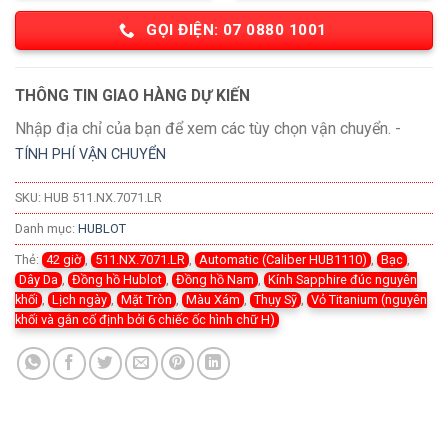
GỌI ĐIỆN: 07 0880 1001
THÔNG TIN GIAO HÀNG DỰ KIẾN
Nhập địa chỉ của bạn để xem các tùy chọn vận chuyển. -
TÍNH PHÍ VẬN CHUYỂN
SKU:
HUB 511.NX.7071.LR
Danh mục:
HUBLOT
Thẻ:
42 giờ
,
511.NX.7071.LR
,
Automatic (Caliber HUB1110)
,
Bạc
,
Dây Da
,
Đồng hồ Hublot
,
Đồng hồ Nam
,
Kính Sapphire đúc nguyên
khối
,
Lịch ngày
,
Mặt Tròn
,
Màu Xám
,
Thụy Sỹ
,
Vỏ Titanium (nguyên
khối và gắn cố định bởi 6 chiếc ốc hình chữ H)