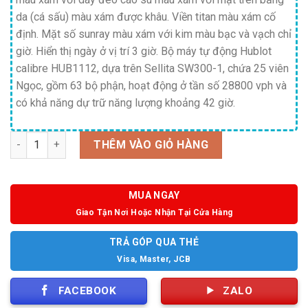
da (cá sấu) màu xám được khâu. Viền titan màu xám cố
định. Mặt số sunray màu xám với kim màu bạc và vạch chỉ
giờ. Hiển thị ngày ở vị trí 3 giờ. Bộ máy tự động Hublot
calibre HUB1112, dựa trên Sellita SW300-1, chứa 25 viên
Ngọc, gồm 63 bộ phận, hoạt động ở tần số 28800 vph và
có khả năng dự trữ năng lượng khoảng 42 giờ.
Số lượng
THÊM VÀO GIỎ HÀNG
MUA NGAY
Giao Tận Nơi Hoặc Nhận Tại Cửa Hàng
TRẢ GÓP QUA THẺ
Visa, Master, JCB
FACEBOOK
ZALO