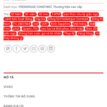
Danh mục:
FREDERIQUE CONSTANT
,
Thương hiệu cao cấp
Thẻ:
02 Năm
,
05 năm
,
42 mm
,
5 ATM
,
báo thức chu kỳ giấc ngủ
,
cảnh báo hoạt động
,
Dây Da
,
Đồng hồ Frederique Constant
,
Đồng hồ
Nam
,
FC-282V5B4
,
Giờ
,
GMT
,
Kính Sapphire
,
Mặt trắng
,
Mặt
Tròn
,
phút
,
Quartz /Pin
,
sao lưu và khôi phục đám mây
,
theo dõi
giấc ngủ
,
thông báo cuộc gọi và tin nhắn
,
Thụy Sỹ
,
Vàng hồng
,
Vỏ
thép không gỉ
MÔ TẢ
VIDEO
THÔNG TIN BỔ SUNG
ĐÁNH GIÁ (0)