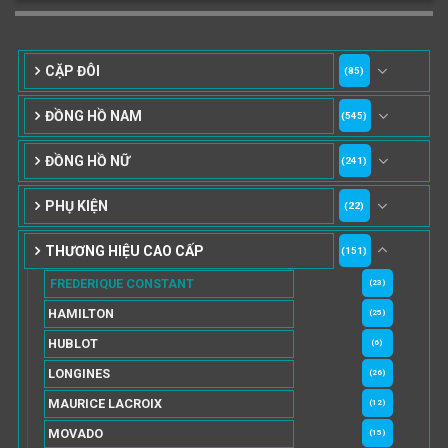
CẶP ĐÔI
(85)
ĐỒNG HỒ NAM
(545)
ĐỒNG HỒ NỮ
(241)
PHỤ KIỆN
(22)
THƯƠNG HIỆU CAO CẤP
(151)
FREDERIQUE CONSTANT
(23)
HAMILTON
(25)
HUBLOT
(6)
LONGINES
(26)
MAURICE LACROIX
(12)
MOVADO
(15)