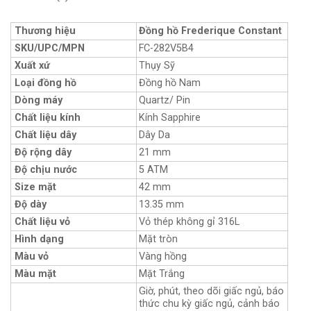
Thương hiệu
Đồng hồ Frederique Constant
SKU/UPC/MPN
FC-282V5B4
Xuất xứ
Thụy Sỹ
Loại đồng hồ
Đồng hồ Nam
Dòng máy
Quartz/ Pin
Chất liệu kính
Kính Sapphire
Chất liệu dây
Dây Da
Độ rộng dây
21 mm
Độ chịu nước
5 ATM
Size mặt
42 mm
Độ dày
13.35 mm
Chất liệu vỏ
Vỏ thép không gỉ 316L
Hình dạng
Mặt tròn
Màu vỏ
Vàng hồng
Màu mặt
Mặt Trắng
Giờ, phút, theo dõi giấc ngủ, báo
thức chu kỳ giấc ngủ, cảnh báo