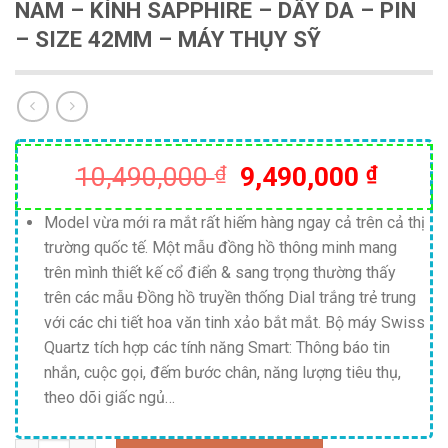
NAM – KÍNH SAPPHIRE – DÂY DA – PIN
– SIZE 42MM – MÁY THỤY SỸ
Giá
Giá
10,490,000
₫
9,490,000
₫
gốc
hiện
là:
tại
Model vừa mới ra mắt rất hiếm hàng ngay cả trên cả thị
trường quốc tế. Một mẫu đồng hồ thông minh mang
10,490,000 ₫.
là:
trên mình thiết kế cổ điển & sang trọng thường thấy
9,490
trên các mẫu Đồng hồ truyền thống Dial trắng trẻ trung
với các chi tiết hoa văn tinh xảo bắt mắt. Bộ máy Swiss
Quartz tích hợp các tính năng Smart: Thông báo tin
nhắn, cuộc gọi, đếm bước chân, năng lượng tiêu thụ,
theo dõi giấc ngủ…