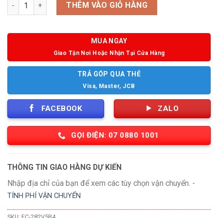
Số lượng
THÊM VÀO GIỎ HÀNG
MUA NGAY
Giao Tận Nơi Hoặc Nhận Tại Cửa Hàng
TRẢ GÓP QUA THẺ
Visa, Master, JCB
FACEBOOK
ZALO
GỌI ĐIỆN: 07 0880 1001
THÔNG TIN GIAO HÀNG DỰ KIẾN
Nhập địa chỉ của bạn để xem các tùy chọn vận chuyển. -
TÍNH PHÍ VẬN CHUYỂN
SKU:
FC-282V5B4