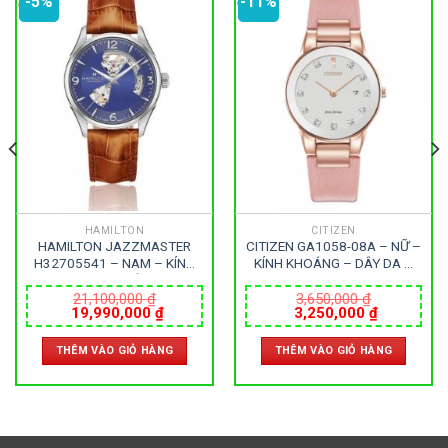
-5%
-11%
HAMILTON
CITIZEN
HAMILTON JAZZMASTER
CITIZEN GA1058-08A – NỮ –
H32705541 – NAM – KÍNH
KÍNH KHOÁNG – DÂY DA –
SAPPHIRE – DÂY DA –
ECO DRIVE – SIZE 30MM –
AUTOMATIC – SIZE 42MM –
MÁY NHẬT
21,100,000
₫
3,650,000
₫
Giá
Giá
Giá
Giá
19,990,000
₫
3,250,000
₫
MÁY THỤY SỸ
gốc
hiện
gốc
hiện
là:
tại
là:
tại
THÊM VÀO GIỎ HÀNG
THÊM VÀO GIỎ HÀNG
21,100,000 ₫.
là:
3,650,000 ₫.
là:
0 ₫.
19,990,000 ₫.
3,250,000