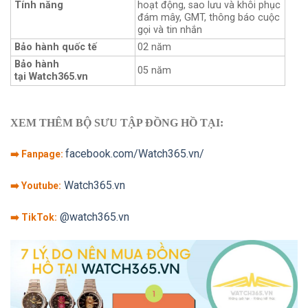
Tính năng
hoạt động, sao lưu và khôi phục
đám mây, GMT, thông báo cuộc
gọi và tin nhắn
Bảo hành quốc tế
02 năm
Bảo hành
05 năm
tại Watch365.vn
XEM THÊM BỘ SƯU TẬP ĐỒNG HỒ TẠI:
facebook.com/Watch365.vn/
➡️ Fanpage:
Watch365.vn
➡️ Youtube:
@watch365.vn
➡️ TikTok: