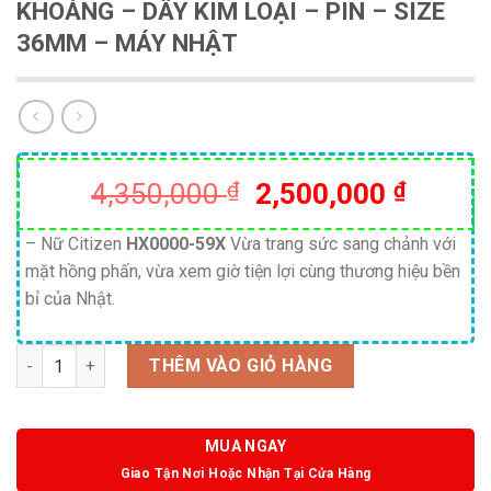
KHOÁNG – DÂY KIM LOẠI – PIN – SIZE
36MM – MÁY NHẬT
Giá
Giá
4,350,000
₫
2,500,000
₫
gốc
hiện
là:
tại
– Nữ Citizen
HX0000-59X
Vừa trang sức sang chảnh với
mặt hồng phấn, vừa xem giờ tiện lợi cùng thương hiệu bền
4,350,000 ₫.
là:
bỉ của Nhật.
2,500,
Số lượng
THÊM VÀO GIỎ HÀNG
MUA NGAY
Giao Tận Nơi Hoặc Nhận Tại Cửa Hàng