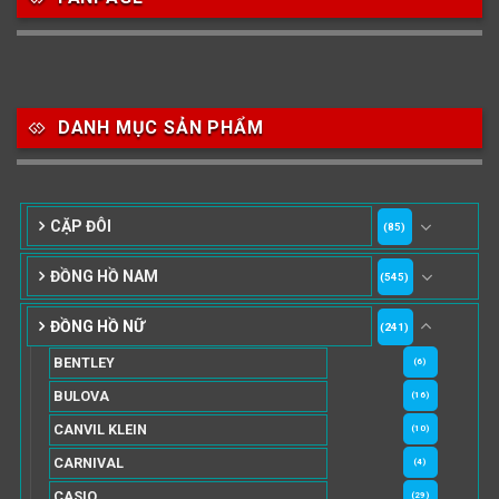
DANH MỤC SẢN PHẨM
CẶP ĐÔI
(85)
ĐỒNG HỒ NAM
(545)
ĐỒNG HỒ NỮ
(241)
BENTLEY
(6)
BULOVA
(16)
CANVIL KLEIN
(10)
CARNIVAL
(4)
CASIO
(29)