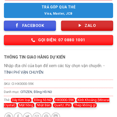
TRẢ GÓP QUA THẺ
Visa, Master, JCB
FACEBOOK
ZALO
GỌI ĐIỆN: 07 0880 1001
THÔNG TIN GIAO HÀNG DỰ KIẾN
Nhập địa chỉ của bạn để xem các tùy chọn vận chuyển. -
TÍNH PHÍ VẬN CHUYỂN
SKU:
CI HX0000-59X
Danh mục:
CITIZEN
,
Đồng Hồ Nữ
Thẻ:
Dây Kim loại
,
Đồng hồ Nữ
,
HX0000-59X
,
Kính Khoáng (Mineral
Crystal)
,
Mặt hồng
,
Nhật Bản
,
Quartz /Pin
,
Thép không gỉ