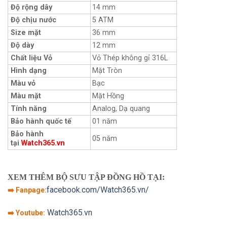
Độ rộng dây
14 mm
Độ chịu nước
5 ATM
Size mặt
36 mm
Độ dày
12 mm
Chất liệu Vỏ
Vỏ Thép không gỉ 316L
Hình dạng
Mặt Tròn
Màu vỏ
Bạc
Màu mặt
Mặt Hồng
Tính năng
Analog, Dạ quang
Bảo hành quốc tế
01 năm
Bảo hành
05 năm
tại
Watch365.vn
XEM THÊM BỘ SƯU TẬP ĐỒNG HỒ TẠI:
facebook.com/Watch365.vn/
➡️ Fanpage:
Watch365.vn
➡️ Youtube: