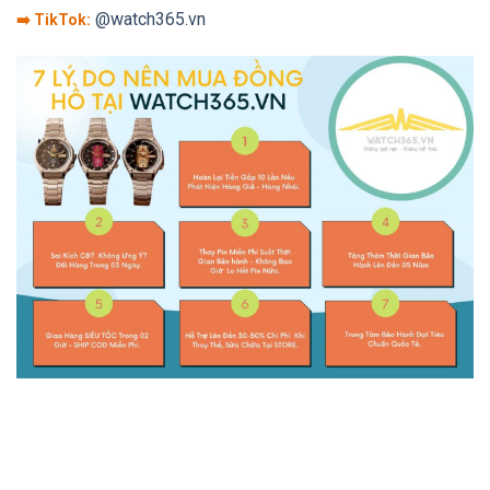
@watch365.vn
➡️ TikTok: