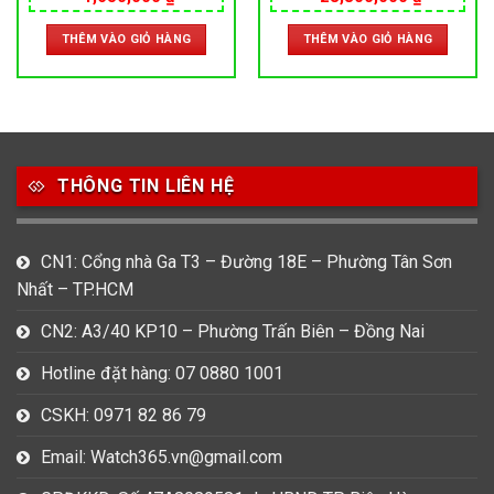
gốc
hiện
gốc
hiện
ITALIA
là:
tại
là:
tại
THÊM VÀO GIỎ HÀNG
THÊM VÀO GIỎ HÀNG
1,950,000 ₫.
là:
31,800,000 ₫.
là:
000 ₫.
1,650,000 ₫.
28,800,0
THÔNG TIN LIÊN HỆ
CN1: Cổng nhà Ga T3 – Đường 18E – Phường Tân Sơn
Nhất – TP.HCM
CN2: A3/40 KP10 – Phường Trấn Biên – Đồng Nai
Hotline đặt hàng: 07 0880 1001
CSKH: 0971 82 86 79
Email: Watch365.vn@gmail.com