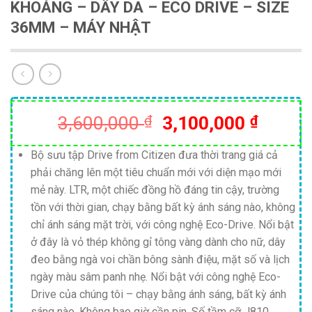
KHOÁNG – DÂY DA – ECO DRIVE – SIZE
36MM – MÁY NHẬT
Giá
Giá
3,600,000
₫
3,100,000
₫
gốc
hiện
là:
tại
Bộ sưu tập Drive from Citizen đưa thời trang giá cả
phải chăng lên một tiêu chuẩn mới với diện mạo mới
3,600,000 ₫.
là:
mẻ này. LTR, một chiếc đồng hồ đáng tin cậy, trường
3,100,
tồn với thời gian, chạy bằng bất kỳ ánh sáng nào, không
chỉ ánh sáng mặt trời, với công nghệ Eco-Drive. Nổi bật
ở đây là vỏ thép không gỉ tông vàng dành cho nữ, dây
đeo bằng ngà voi chần bông sành điệu, mặt số và lịch
ngày màu sâm panh nhẹ. Nổi bật với công nghệ Eco-
Drive của chúng tôi – chạy bằng ánh sáng, bất kỳ ánh
sáng nào. Không bao giờ cần pin. Số tầm cỡ J810.