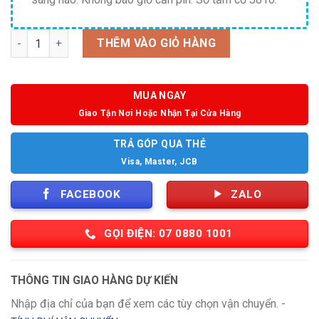
Số lượng
THÊM VÀO GIỎ HÀNG
MUA NGAY
Giao Tận Nơi Hoặc Nhận Tại Cửa Hàng
TRẢ GÓP QUA THẺ
Visa, Master, JCB
FACEBOOK
ZALO
GỌI ĐIỆN: 07 0880 1001
THÔNG TIN GIAO HÀNG DỰ KIẾN
Nhập địa chỉ của bạn để xem các tùy chọn vận chuyển. -