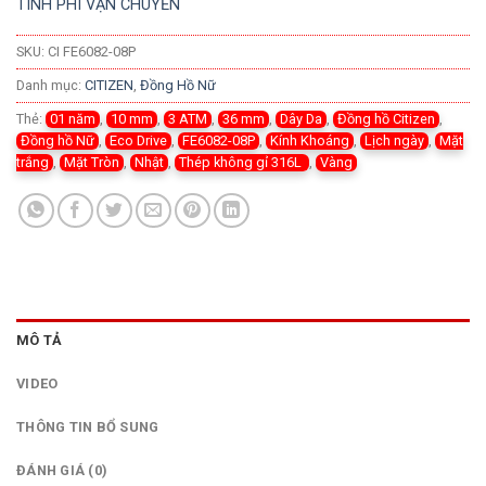
TÍNH PHÍ VẬN CHUYỂN
SKU:
CI FE6082-08P
Danh mục:
CITIZEN
,
Đồng Hồ Nữ
Thẻ:
01 năm
,
10 mm
,
3 ATM
,
36 mm
,
Dây Da
,
Đồng hồ Citizen
,
Đồng hồ Nữ
,
Eco Drive
,
FE6082-08P
,
Kính Khoáng
,
Lịch ngày
,
Mặt
trắng
,
Mặt Tròn
,
Nhật
,
Thép không gỉ 316L
,
Vàng
MÔ TẢ
VIDEO
THÔNG TIN BỔ SUNG
ĐÁNH GIÁ (0)