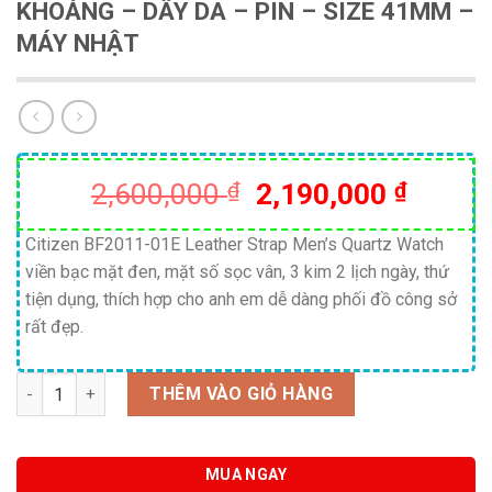
KHOÁNG – DÂY DA – PIN – SIZE 41MM –
MÁY NHẬT
Giá
Giá
2,600,000
₫
2,190,000
₫
gốc
hiện
là:
tại
Citizen BF2011-01E Leather Strap Men’s Quartz Watch
viền bạc mặt đen, mặt số sọc vân, 3 kim 2 lịch ngày, thứ
2,600,000 ₫.
là:
tiện dụng, thích hợp cho anh em dễ dàng phối đồ công sở
2,190,
rất đẹp.
Số lượng
THÊM VÀO GIỎ HÀNG
MUA NGAY