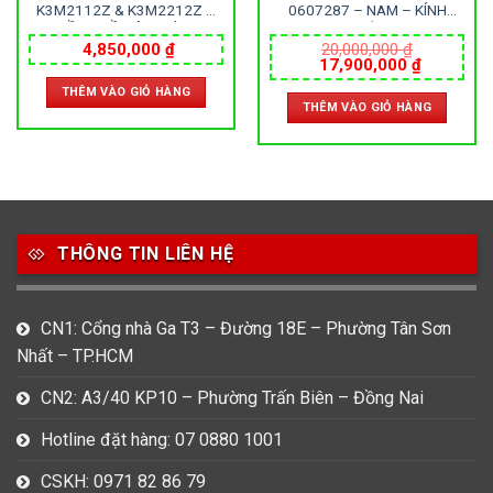
K3M2112Z & K3M2212Z –
0607287 – NAM – KÍNH
ĐỒNG HỒ ĐÔI – KÍNH
SAPPHIRE – DÂY KIM LOẠI –
KHOÁNG – DÂY KIM LOẠI –
PIN – SIZE 39MM – MÁY
4,850,000
₫
20,000,000
₫
Giá
Giá
17,900,000
₫
PIN – SIZE 40&35 MM – MÁY
THỤY SỸ
gốc
hiện
THUỴ SỸ
THÊM VÀO GIỎ HÀNG
là:
tại
THÊM VÀO GIỎ HÀNG
20,000,000 ₫.
là:
000 ₫.
17,900,0
THÔNG TIN LIÊN HỆ
CN1: Cổng nhà Ga T3 – Đường 18E – Phường Tân Sơn
Nhất – TP.HCM
CN2: A3/40 KP10 – Phường Trấn Biên – Đồng Nai
Hotline đặt hàng: 07 0880 1001
CSKH: 0971 82 86 79