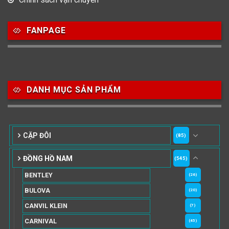
FANPAGE
DANH MỤC SẢN PHẨM
CẶP ĐÔI
(85)
ĐỒNG HỒ NAM
(545)
BENTLEY
(26)
BULOVA
(20)
CANVIL KLEIN
(7)
CARNIVAL
(45)