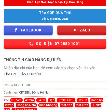
Giao Tận Nơi Hoặc Nhận Tại Cửa Hàng
TRẢ GÓP QUA THẺ
Visa, Master, JCB
FACEBOOK
ZALO
GỌI ĐIỆN: 07 0880 1001
THÔNG TIN GIAO HÀNG DỰ KIẾN
Nhập địa chỉ của bạn để xem các tùy chọn vận chuyển. -
TÍNH PHÍ VẬN CHUYỂN
SKU:
CI BF2011-01E
Danh mục:
CITIZEN
,
Đồng Hồ Nam
Thẻ:
01 năm
,
41mm
,
5ATM
,
Bạc
,
BF2011-01E
,
Dây Da
,
Đồng hồ
Citizen
,
Đồng hồ Nam
,
Kính Khoáng
,
Mặt đen
,
Mặt Tròn
,
Quartz
/Pin
,
Vỏ thép không gỉ