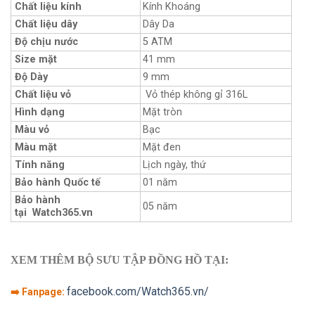
Chất liệu kính
Kính Khoáng
Chất liệu dây
Dây Da
Độ chịu nước
5 ATM
Size mặt
41 mm
Độ Dày
9 mm
Chất liệu vỏ
Vỏ thép không gỉ 316L
Hình dạng
Mặt tròn
Màu vỏ
Bạc
Màu mặt
Mặt đen
Tính năng
Lịch ngày, thứ
Bảo hành Quốc tế
01 năm
Bảo hành
05 năm
tại Watch365.vn
XEM THÊM BỘ SƯU TẬP ĐỒNG HỒ TẠI:
facebook.com/Watch365.vn/
➡️ Fanpage: