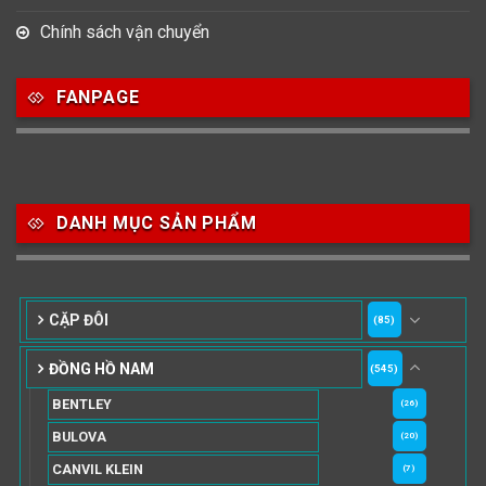
Chính sách vận chuyển
FANPAGE
DANH MỤC SẢN PHẨM
CẶP ĐÔI
(85)
ĐỒNG HỒ NAM
(545)
BENTLEY
(26)
BULOVA
(20)
CANVIL KLEIN
(7)