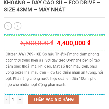
KHOÁNG – DÂY CAO SU – ECO DRIVE –
SIZE 43MM – MÁY NHẬT
Giá
Giá
6,500,000
₫
4,400,000
₫
gốc
hiện
là:
tại
Citizen
AW1769-10E
Sở hữu Thiết kế mang đậm phong
cách thời trang hiện đại với dây đeo Urethane bền bỉ, tạo
6,500,000 ₫.
là:
cảm giác thoải mái khi đeo. Mặt số tròn màu đen, phối
4,400,
vòng bezel hai màu đen – đỏ tạo điểm nhấn ấn tượng, nổi
bật. Khả năng chống nước hiệu quả lên đến 100m, phù
hợp cho nhiều hoạt động phái mạnh.
Số lượng
THÊM VÀO GIỎ HÀNG