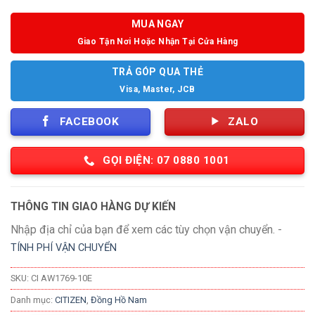
MUA NGAY
Giao Tận Nơi Hoặc Nhận Tại Cửa Hàng
TRẢ GÓP QUA THẺ
Visa, Master, JCB
FACEBOOK
ZALO
GỌI ĐIỆN: 07 0880 1001
THÔNG TIN GIAO HÀNG DỰ KIẾN
Nhập địa chỉ của bạn để xem các tùy chọn vận chuyển. -
TÍNH PHÍ VẬN CHUYỂN
SKU:
CI AW1769-10E
Danh mục:
CITIZEN
,
Đồng Hồ Nam