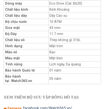
Dòng máy
Eco Drive (Cal. B620)
Chất liệu kính
Kính Khoáng
Chất liệu dây
Dây Cao su
Độ chịu nước
10 ATM
Size mặt
43 mm
Độ Dày
11.7 mm
Chất liệu vỏ
Thép không gỉ 316L
Hình dạng
Mặt tròn
Màu vỏ
Bạc
Màu mặt
Mặt Đen
Tính năng
Lịch ngày, Dạ quang
Bảo hành Quốc tế
01 năm
Bảo hành
05 năm
tại Watch365.vn
XEM THÊM BỘ SƯU TẬP ĐỒNG HỒ TẠI:
facebook.com/Watch365.vn/
➡️ Fanpage: