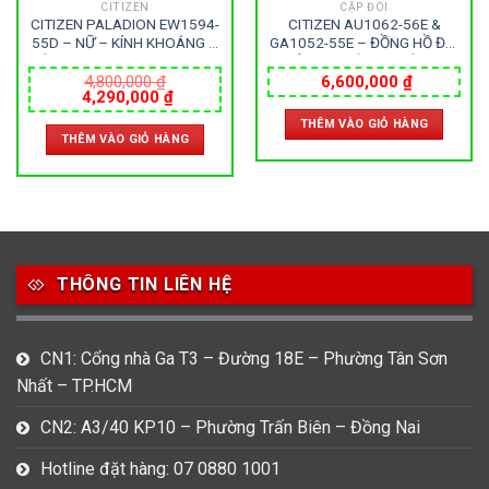
CITIZEN
CẶP ĐÔI
CITIZEN PALADION EW1594-
CITIZEN AU1062-56E &
55D – NỮ – KÍNH KHOÁNG –
GA1052-55E – ĐỒNG HỒ ĐÔI
DÂY KIM LOẠI – ECO DRIVE –
– KÍNH KHOÁNG – DÂY KIM
SIZE 26MM – MÁY NHẬT
LOẠI – ECO DRIVE – SIZE
4,800,000
₫
6,600,000
₫
Giá
Giá
4,290,000
₫
40&29.5MM – MÁY NHẬT
gốc
hiện
THÊM VÀO GIỎ HÀNG
là:
tại
THÊM VÀO GIỎ HÀNG
4,800,000 ₫.
là:
0 ₫.
4,290,000 ₫.
THÔNG TIN LIÊN HỆ
CN1: Cổng nhà Ga T3 – Đường 18E – Phường Tân Sơn
Nhất – TP.HCM
CN2: A3/40 KP10 – Phường Trấn Biên – Đồng Nai
Hotline đặt hàng: 07 0880 1001