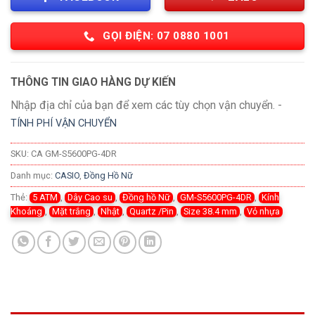
GỌI ĐIỆN: 07 0880 1001
THÔNG TIN GIAO HÀNG DỰ KIẾN
Nhập địa chỉ của bạn để xem các tùy chọn vận chuyển. -
TÍNH PHÍ VẬN CHUYỂN
SKU:
CA GM-S5600PG-4DR
Danh mục:
CASIO
,
Đồng Hồ Nữ
Thẻ:
5 ATM
,
Dây Cao su
,
Đồng hồ Nữ
,
GM-S5600PG-4DR
,
Kính
Khoáng
,
Mặt trắng
,
Nhật
,
Quartz /Pin
,
Size 38.4 mm
,
Vỏ nhựa