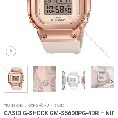
TRANG CHỦ
/
ĐỒNG HỒ NỮ
/
CASIO
CASIO G-SHOCK GM-S5600PG-4DR – NỮ