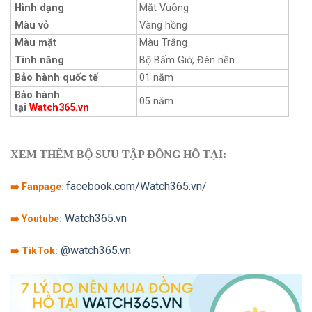
Hình dạng
Mặt Vuông
Màu vỏ
Vàng hồng
Màu mặt
Màu Trắng
Tính năng
Bộ Bấm Giờ, Đèn nền
Bảo hành quốc tế
01 năm
Bảo hành
05 năm
tại
Watch365.vn
XEM THÊM BỘ SƯU TẬP ĐỒNG HỒ TẠI:
facebook.com/Watch365.vn/
➡️ Fanpage:
Watch365.vn
➡️ Youtube:
@watch365.vn
➡️ TikTok: