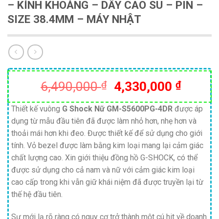
– KÍNH KHOÁNG – DÂY CAO SU – PIN –
SIZE 38.4MM – MÁY NHẬT
Giá
Giá
6,490,000
₫
4,330,000
₫
gốc
hiện
là:
tại
Thiết kế vuông
G Shock Nữ GM-S5600PG-4DR
được áp
dụng từ mẫu đầu tiên đã được làm nhỏ hơn, nhẹ hơn và
6,490,000 ₫.
là:
thoải mái hơn khi đeo. Được thiết kế để sử dụng cho giới
4,330,
tính. Vỏ bezel được làm bằng kim loại mang lại cảm giác
chất lượng cao. Xin giới thiệu đồng hồ G-SHOCK, có thể
được sử dụng cho cả nam và nữ với cảm giác kim loại
cao cấp trong khi vẫn giữ khái niệm đã được truyền lại từ
thế hệ đầu tiên.
Sự mới lạ rõ ràng có nguy cơ trở thành một cú hit về doanh