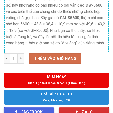
số, hãy nhớ rằng có bao nhiêu cô gái vẫn đeo
DW-5600
và các biến thể của chúng chỉ do thiếu những chiếc hộp
vuông nhỏ gọn hơn. Bây giờ có
GM-S5600
, thậm chí còn
nhỏ hơn 5600 – 43,8 × 38,4 × 10,9 mm so với 49,6 × 43,2
× 12,9 [so với GM-5600]. Như bạn có thể thấy, sự khác
biệt là đáng kể, và đây là một tín hiệu tốt cho giới tính
công bằng – bây giờ bạn sẽ có “ô vuông” của riêng mình.
Số lượng
THÊM VÀO GIỎ HÀNG
MUA NGAY
Giao Tận Nơi Hoặc Nhận Tại Cửa Hàng
TRẢ GÓP QUA THẺ
Visa, Master, JCB
FACEBOOK
ZALO