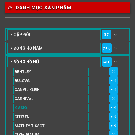
DANH MỤC SẢN PHẨM
CẶP ĐÔI
(85)
ĐỒNG HỒ NAM
(545)
ĐỒNG HỒ NỮ
(241)
BENTLEY
(6)
BULOVA
(16)
CANVIL KLEIN
(10)
CARNIVAL
(4)
CASIO
(29)
CITIZEN
(52)
MATHEY TISSOT
(11)
OLYM PIANUS
(6)