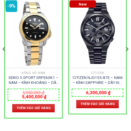
New
-9%
ĐỒNG HỒ NAM
CITIZEN
SEIKO 5 SPORT SRPE60K1 –
CITIZEN NJ0155-87E – NAM
NAM – KÍNH KHOÁNG – DÂY
– KÍNH SAPPHIRE – DÂY KIM
KIM LOẠI – AUTOMATIC –
LOẠI – AUTOMATIC – SIZE
SIZE 40MM – MÁY NHẬT
40MM – MÁY NHẬT
5,950,000
₫
6,300,000
₫
Giá
Giá
5,400,000
₫
gốc
hiện
THÊM VÀO GIỎ HÀNG
là:
tại
THÊM VÀO GIỎ HÀNG
5,950,000 ₫.
là:
000 ₫.
5,400,000 ₫.