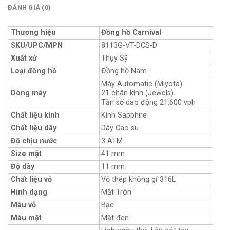
ĐÁNH GIÁ (0)
Thương hiệu
Đồng hồ Carnival
SKU/UPC/MPN
8113G-VT-DCS-D
Xuất xứ
Thụy Sỹ
Loại đồng hồ
Đồng hồ Nam
Máy Automatic (Miyota)
Dòng máy
21 chân kính (Jewels).
Tần số dao động 21.600 vph
Chất liệu kính
Kính Sapphire
Chất liệu dây
Dây Cao su
Độ chịu nước
3 ATM
Size mặt
41 mm
Độ dày
11 mm
Chất liệu vỏ
Vỏ thép không gỉ 316L
Hình dạng
Mặt Tròn
Màu vỏ
Bạc
Màu mặt
Mặt đen