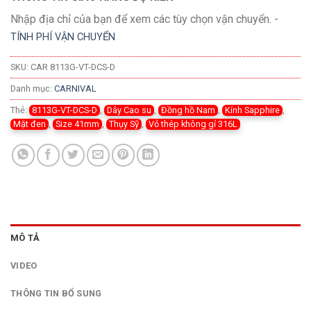
Nhập địa chỉ của bạn để xem các tùy chọn vận chuyển. -
TÍNH PHÍ VẬN CHUYỂN
SKU:
CAR 8113G-VT-DCS-D
Danh mục:
CARNIVAL
Thẻ:
8113G-VT-DCS-D
,
Dây Cao su
,
Đồng hồ Nam
,
Kính Sapphire
,
Mặt đen
,
Size 41mm
,
Thụy Sỹ
,
Vỏ thép không gỉ 316L
MÔ TẢ
VIDEO
THÔNG TIN BỔ SUNG