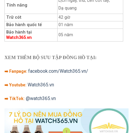
Lịch ngày, thứ; Lên cót tay;
Tính năng
Dạ quang
Trữ cót
42 giờ
Bảo hành quốc tế
01 năm
Bảo hành tại
05 năm
Watch365.vn
XEM THÊM BỘ SƯU TẬP ĐỒNG HỒ TẠI:
facebook.com/Watch365.vn/
➡️ Fanpage:
Watch365.vn
➡️ Youtube:
@watch365.vn
➡️ TikTok: