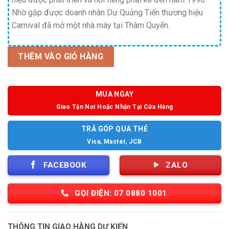
Nhờ gặp được doanh nhân Dư Quảng Tiến thương hiệu
Carnival đã mở một nhà máy tại Thâm Quyến.
THÊM VÀO GIỎ HÀNG
MUA NGAY
Giao Tận Nơi Hoặc Nhận Tại Cửa Hàng
TRẢ GÓP QUA THẺ
Visa, Master, JCB
FACEBOOK
ZALO
GỌI ĐIỆN: 07 0880 1001
THÔNG TIN GIAO HÀNG DỰ KIẾN