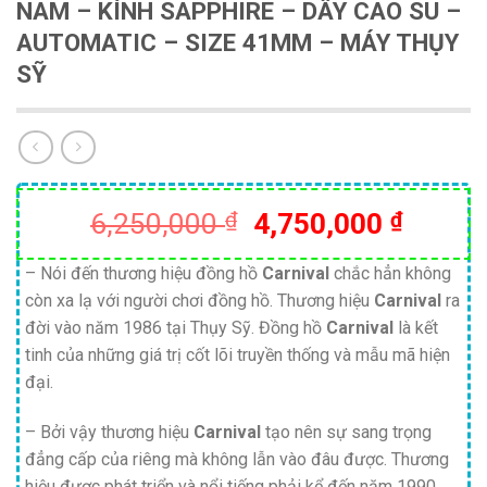
NAM – KÍNH SAPPHIRE – DÂY CAO SU –
AUTOMATIC – SIZE 41MM – MÁY THỤY
SỸ
Giá
Giá
6,250,000
₫
4,750,000
₫
gốc
hiện
là:
tại
– Nói đến thương hiệu đồng hồ
Carnival
chắc hẳn không
còn xa lạ với người chơi đồng hồ. Thương hiệu
Carnival
ra
6,250,000 ₫.
là:
đời vào năm 1986 tại Thụy Sỹ. Đồng hồ
Carnival
là kết
4,750,
tinh của những giá trị cốt lõi truyền thống và mẫu mã hiện
đại.
– Bởi vậy thương hiệu
Carnival
tạo nên sự sang trọng
đẳng cấp của riêng mà không lẫn vào đâu được. Thương
hiệu được phát triển và nổi tiếng phải kể đến năm 1990.