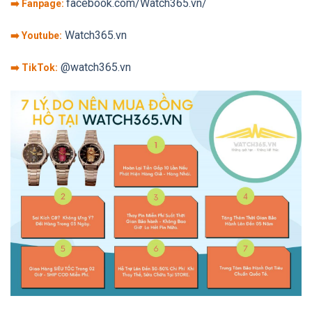
facebook.com/Watch365.vn/
➡️ Fanpage:
Watch365.vn
➡️ Youtube:
@watch365.vn
➡️ TikTok: