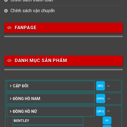
Chính sách vận chuyển
FANPAGE
DANH MỤC SẢN PHẨM
CẶP ĐÔI
(85)
ĐỒNG HỒ NAM
(545)
ĐỒNG HỒ NỮ
(241)
BENTLEY
(6)