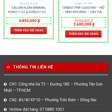
CALVIN KLEIN
ĐỒNG HỒ NỮ
CALVIN KLEIN MINIMAL
ORIENT FNR1Q003W0 – NỮ
K3M2112Z & K3M2212Z –
– KÍNH KHOÁNG – DÂY DA –
ĐỒNG HỒ ĐÔI – KÍNH
AUTOMATIC – SIZE 31MM –
KHOÁNG – DÂY KIM LOẠI –
MÁY NHẬT
4,850,000
₫
4,090,000
₫
Giá
Giá
3,600,000
₫
PIN – SIZE 40&35 MM – MÁY
gốc
hiện
THUỴ SỸ
THÊM VÀO GIỎ HÀNG
là:
tại
THÊM VÀO GIỎ HÀNG
4,090,000 ₫.
là:
000 ₫.
3,600,000
THÔNG TIN LIÊN HỆ
CN1: Cổng nhà Ga T3 – Đường 18E – Phường Tân Sơn
Nhất – TP.HCM
CN2: A3/40 KP10 – Phường Trấn Biên – Đồng Nai
Hotline đặt hàng: 07 0880 1001