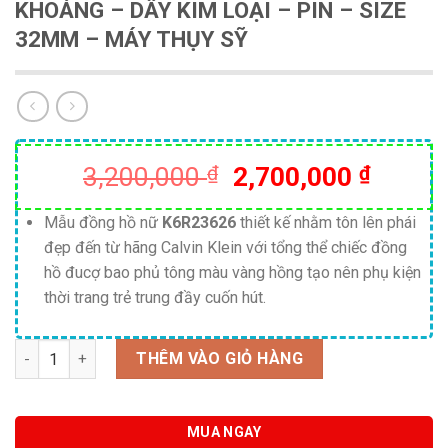
KHOÁNG – DÂY KIM LOẠI – PIN – SIZE
32MM – MÁY THỤY SỸ
Giá
Giá
3,200,000
₫
2,700,000
₫
gốc
hiện
là:
tại
Mẫu đồng hồ nữ
K6R23626
thiết kế nhằm tôn lên phái
đẹp đến từ hãng Calvin Klein với tổng thể chiếc đồng
3,200,000 ₫.
là:
hồ đucợ bao phủ tông màu vàng hồng tạo nên phụ kiện
2,700,
thời trang trẻ trung đầy cuốn hút.
Số lượng
THÊM VÀO GIỎ HÀNG
MUA NGAY