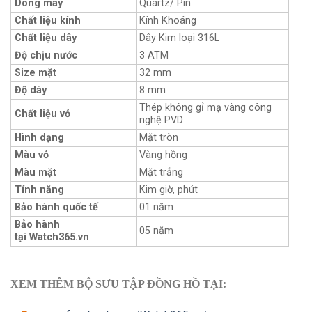
Dòng máy
Quartz/ Pin
Chất liệu kính
Kính Khoáng
Chất liệu dây
Dây Kim loại 316L
Độ chịu nước
3 ATM
Size mặt
32 mm
Độ dày
8 mm
Thép không gỉ mạ vàng công
Chất liệu vỏ
nghệ PVD
Hình dạng
Mặt tròn
Màu vỏ
Vàng hồng
Màu mặt
Mặt trắng
Tính năng
Kim giờ, phút
Bảo hành quốc tế
01 năm
Bảo hành
05 năm
tại Watch365.vn
XEM THÊM BỘ SƯU TẬP ĐỒNG HỒ TẠI: