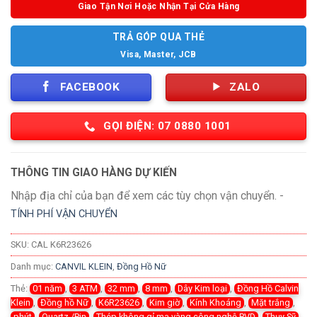
Giao Tận Nơi Hoặc Nhận Tại Cửa Hàng
TRẢ GÓP QUA THẺ
Visa, Master, JCB
FACEBOOK
ZALO
GỌI ĐIỆN: 07 0880 1001
THÔNG TIN GIAO HÀNG DỰ KIẾN
Nhập địa chỉ của bạn để xem các tùy chọn vận chuyển. -
TÍNH PHÍ VẬN CHUYỂN
SKU:
CAL K6R23626
Danh mục:
CANVIL KLEIN
,
Đồng Hồ Nữ
Thẻ:
01 năm
,
3 ATM
,
32 mm
,
8 mm
,
Dây Kim loại
,
Đồng Hồ Calvin
Klein
,
Đồng hồ Nữ
,
K6R23626
,
Kim giờ
,
Kính Khoáng
,
Mặt trắng
,
phút
,
Quartz /Pin
,
Thép không gỉ mạ vàng công nghệ PVD
,
Thụy Sỹ
,