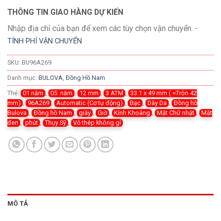
THÔNG TIN GIAO HÀNG DỰ KIẾN
Nhập địa chỉ của bạn để xem các tùy chọn vận chuyển. -
TÍNH PHÍ VẬN CHUYỂN
SKU:
BU96A269
Danh mục:
BULOVA
,
Đồng Hồ Nam
Thẻ:
01 năm
,
05 năm
,
12 mm
,
3 ATM
,
33.1 x 49 mm ( ≈Tròn 42
mm)
,
96A269
,
Automatic (Cơ tự động)
,
Bạc
,
Dây Da
,
Đồng hồ
Bulova
,
Đồng hồ Nam
,
giây
,
Giờ
,
Kính Khoáng
,
Mặt Chữ nhật
,
Mặt
đen
,
phút
,
Thụy Sỹ
,
Vỏ thép không gỉ
MÔ TẢ