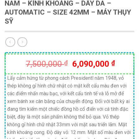
NAM – KÍNH KHOÁNG – DÂY DA –
AUTOMATIC – SIZE 42MM – MÁY THỤY
SỸ
Giá
Giá
7,500,000
₫
6,090,000
₫
gốc
hiện
là:
tại
Lấy cảm hứng từ phong cách Presidentl năm 1948, vỏ
thép không gỉ hình chữ nhật có mặt kết cấu màu đen với
7,500,000 ₫.
là:
các điểm nhấn màu bạc, với kết cấu tinh tế và lỗ mở để
6,090,
xem bánh xe cân bằng của chuyển động. Đối với bất kỳ ai
đang tìm kiếm một chiếc đồng hồ cổ điển với cá tính đặc
biệt, đây là một sản phẩm không thể bỏ qua. Vỏ thép
không gỉ hình chữ nhật 33mm với mặt sau triển lãm. Mặt
kính khoáng cong. Độ dày vỏ: 12 mm. Mặt số màu đen với