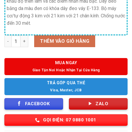
khẩu độ triển lãm và các điểm nhấn màu bạc. Dây đeo
bằng da màu đen có khóa dây đeo váy E-133. Bộ máy
cơ/tự động 3 kim với 21 kim với 21 chân kính. Chống nước
đến 30 mét.
Số lượng
THÊM VÀO GIỎ HÀNG
MUA NGAY
Giao Tận Nơi Hoặc Nhận Tại Cửa Hàng
TRẢ GÓP QUA THẺ
Visa, Master, JCB
FACEBOOK
ZALO
GỌI ĐIỆN: 07 0880 1001