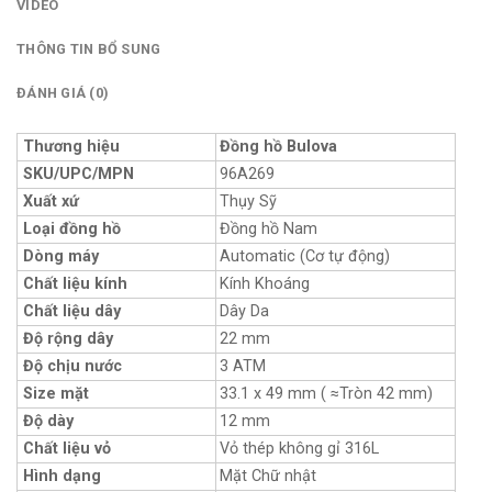
VIDEO
THÔNG TIN BỔ SUNG
ĐÁNH GIÁ (0)
Thương hiệu
Đồng hồ Bulova
SKU/UPC/MPN
96A269
Xuất xứ
Thụy Sỹ
Loại đồng hồ
Đồng hồ Nam
Dòng máy
Automatic (Cơ tự động)
Chất liệu kính
Kính Khoáng
Chất liệu dây
Dây Da
Độ rộng dây
22 mm
Độ chịu nước
3 ATM
Size mặt
33.1 x 49 mm ( ≈Tròn 42 mm)
Độ dày
12 mm
Chất liệu vỏ
Vỏ thép không gỉ 316L
Hình dạng
Mặt Chữ nhật