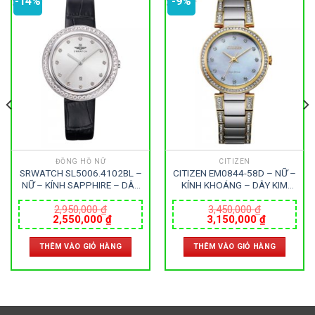
-14%
-9%
ĐỒNG HỒ NỮ
CITIZEN
SRWATCH SL5006.4102BL –
CITIZEN EM0844-58D – NỮ –
NỮ – KÍNH SAPPHIRE – DÂY
KÍNH KHOÁNG – DÂY KIM
DA – PIN – SIZE 34MM –
LOẠI – ECO DRIVE – SIZE
MÁY NHẬT
28MM – MÁY NHẬT
2,950,000
₫
3,450,000
₫
Giá
Giá
Giá
Giá
2,550,000
₫
3,150,000
₫
gốc
hiện
gốc
hiện
là:
tại
là:
tại
THÊM VÀO GIỎ HÀNG
THÊM VÀO GIỎ HÀNG
2,950,000 ₫.
là:
3,450,000 ₫.
là:
000 ₫.
2,550,000 ₫.
3,150,000