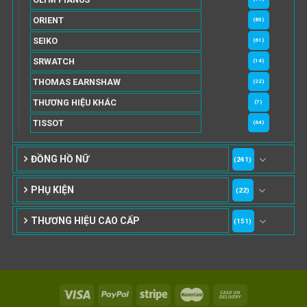
ORIENT
(83)
SEIKO
(61)
SRWATCH
(14)
THOMAS EARNSHAW
(22)
THƯƠNG HIỆU KHÁC
(7)
TISSOT
(64)
ĐỒNG HỒ NỮ
(241)
PHỤ KIỆN
(22)
THƯƠNG HIỆU CAO CẤP
(151)