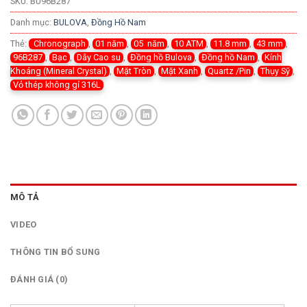
SKU:
BU96B287
Danh mục:
BULOVA
,
Đồng Hồ Nam
Thẻ:
Chronograph
,
01 năm
,
05 năm
,
10 ATM
,
11.8 mm
,
43 mm
,
96B287
,
Bạc
,
Dây Cao su
,
Đồng hồ Bulova
,
Đồng hồ Nam
,
Kính
Khoáng (Mineral Crystal)
,
Mặt Tròn
,
Mặt Xanh
,
Quartz /Pin
,
Thụy Sỹ
,
Vỏ thép không gỉ 316L
MÔ TẢ
VIDEO
THÔNG TIN BỔ SUNG
ĐÁNH GIÁ (0)