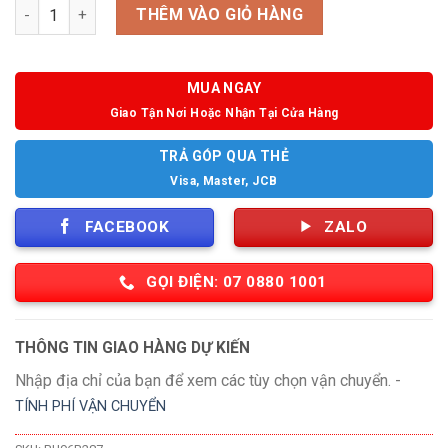
Số lượng
THÊM VÀO GIỎ HÀNG
MUA NGAY
Giao Tận Nơi Hoặc Nhận Tại Cửa Hàng
TRẢ GÓP QUA THẺ
Visa, Master, JCB
FACEBOOK
ZALO
GỌI ĐIỆN: 07 0880 1001
THÔNG TIN GIAO HÀNG DỰ KIẾN
Nhập địa chỉ của bạn để xem các tùy chọn vận chuyển. -
TÍNH PHÍ VẬN CHUYỂN