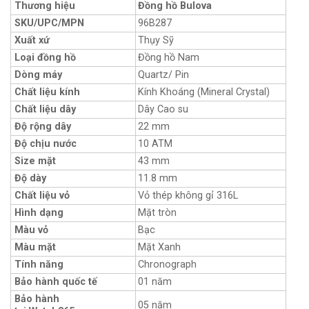
Thương hiệu
Đồng hồ Bulova
SKU/UPC/MPN
96B287
Xuất xứ
Thụy Sỹ
Loại đồng hồ
Đồng hồ Nam
Dòng máy
Quartz/ Pin
Chất liệu kính
Kính Khoáng (Mineral Crystal)
Chất liệu dây
Dây Cao su
Độ rộng dây
22 mm
Độ chịu nước
10 ATM
Size mặt
43 mm
Độ dày
11.8 mm
Chất liệu vỏ
Vỏ thép không gỉ 316L
Hình dạng
Mặt tròn
Màu vỏ
Bạc
Màu mặt
Mặt Xanh
Tính năng
Chronograph
Bảo hành quốc tế
01 năm
Bảo hành
05 năm