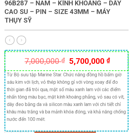
96B287 – NAM – KÍNH KHOÁNG – DÂY
CAO SU – PIN – SIZE 43MM – MÁY
THỤY SỸ
Giá
Giá
7,000,000
₫
5,700,000
₫
gốc
hiện
là:
tại
Từ Bộ sưu tập Marine Star. Chức năng đồng hồ bấm giờ
sáu kim với lịch, vỏ thép không gỉ với vòng xoay để đo
7,000,000 ₫.
là:
thời gian đã trôi qua, mặt số màu xanh lam với các điểm
5,700,
nhấn tông màu bạc, mặt kính khoáng phẳng, vỏ sau có vít,
dây đeo bằng da và silicon màu xanh lam với chi tiết chỉ
khâu màu trắng và ba mảnh khóa đóng, và khả năng chống
nước đến 100 mét.