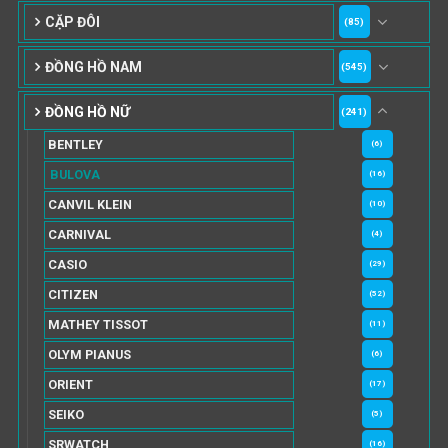
CẶP ĐÔI
(85)
ĐỒNG HỒ NAM
(545)
ĐỒNG HỒ NỮ
(241)
BENTLEY
(6)
BULOVA
(16)
CANVIL KLEIN
(10)
CARNIVAL
(4)
CASIO
(29)
CITIZEN
(52)
MATHEY TISSOT
(11)
OLYM PIANUS
(6)
ORIENT
(17)
SEIKO
(5)
SRWATCH
(16)