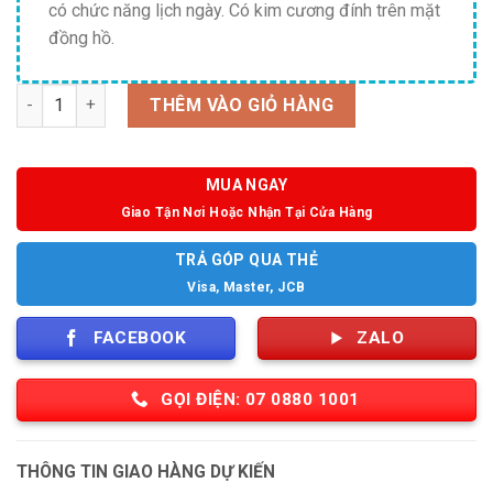
có chức năng lịch ngày. Có kim cương đính trên mặt
đồng hồ.
Số lượng
THÊM VÀO GIỎ HÀNG
MUA NGAY
Giao Tận Nơi Hoặc Nhận Tại Cửa Hàng
TRẢ GÓP QUA THẺ
Visa, Master, JCB
FACEBOOK
ZALO
GỌI ĐIỆN: 07 0880 1001
THÔNG TIN GIAO HÀNG DỰ KIẾN