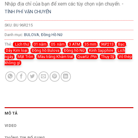
Nhập địa chỉ của bạn để xem các tùy chọn vận chuyển. -
TÍNH PHÍ VẬN CHUYỂN
SKU:
BU 96R215
Danh mục:
BULOVA
,
Đồng Hồ Nữ
Thẻ:
Lịch thứ
,
01 năm
,
05 năm
,
3 ATM
,
35 mm
,
96P213
,
Bạc
,
Dây Kim loại
,
Đồng hồ Bulova
,
Đồng hồ Nữ
,
Kính Sapphire
,
Lịch
ngày
,
Mặt Tròn
,
Màu trắng Khảm trai
,
Quartz /Pin
,
Thụy Sỹ
,
Vỏ thép
không gỉ
MÔ TẢ
VIDEO
THÔNG TIN BỔ SUNG