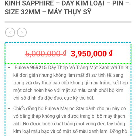
KÍNH SAPPHIRE – DÂY KIM LOẠI – PIN –
SIZE 32MM – MÁY THỤY SỸ
Giá
Giá
5,000,000
₫
3,950,000
₫
gốc
hiện
là:
tại
Bulova
96R215
Dây Thép Vỏ Trắng Mặt Xanh với Thiết
kế đơn giản nhưng không làm mất đi sự tinh tế, sang
5,000,000 ₫.
là:
trọng với dây thép cao cấp không gỉ màu trắng, kết hợp
3,950,
một cách hoàn hảo với mặt số màu xanh phối bộ kim
chỉ số đính đá độc đáo, cực kỳ thu hút.
Chiếc đồng hồ Bulova Marine Star dành cho nữ này có
vỏ bằng thép không gỉ và được trang bị bộ máy thạch
anh. Nó được buộc chặt bằng một vòng đeo tay bằng
kim loại màu bạc và có mặt số màu xanh lam. Đồng hồ