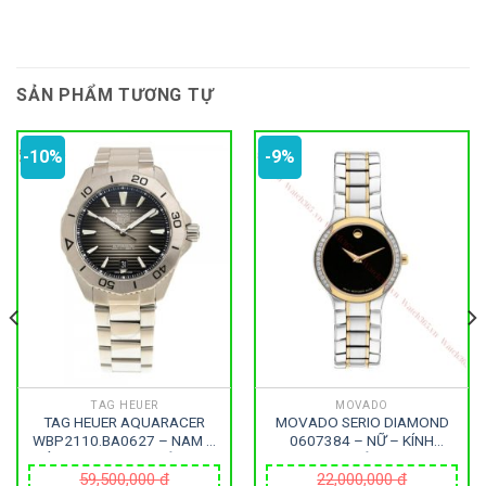
SẢN PHẨM TƯƠNG TỰ
-10%
-9%
TAG HEUER
MOVADO
TAG HEUER AQUARACER
MOVADO SERIO DIAMOND
WBP2110.BA0627 – NAM –
0607384 – NỮ – KÍNH
KÍNH SAPPHIRE – DÂY KIM
SAPPHIRE – DÂY KIM LOẠI –
LOẠI – AUTOMATIC – SIZE
PIN – SIZE 28MM – MÁY
59,500,000
₫
22,000,000
₫