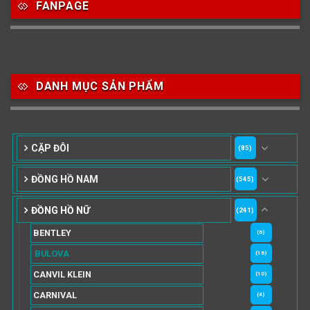
FANPAGE
DANH MỤC SẢN PHẨM
CẶP ĐÔI
(85)
ĐỒNG HỒ NAM
(545)
ĐỒNG HỒ NỮ
(241)
BENTLEY
(6)
BULOVA
(16)
CANVIL KLEIN
(10)
CARNIVAL
(4)