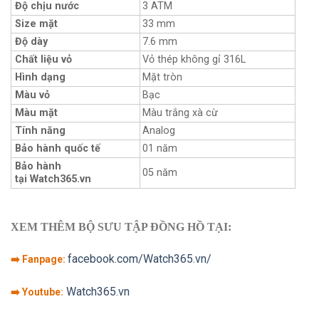
Độ chịu nước
3 ATM
Size mặt
33 mm
Độ dày
7.6 mm
Chất liệu vỏ
Vỏ thép không gỉ 316L
Hình dạng
Mặt tròn
Màu vỏ
Bạc
Màu mặt
Màu trắng xà cừ
Tính năng
Analog
Bảo hành quốc tế
01 năm
Bảo hành
05 năm
tại Watch365.vn
XEM THÊM BỘ SƯU TẬP ĐỒNG HỒ TẠI:
facebook.com/Watch365.vn/
➡️ Fanpage:
Watch365.vn
➡️ Youtube: