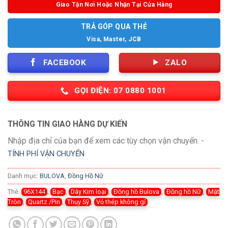
Giao Tận Nơi Hoặc Nhận Tại Cửa Hàng
TRẢ GÓP QUA THẺ
Visa, Master, JCB
FACEBOOK
ZALO
GỌI ĐIỆN: 07 0880 1001
THÔNG TIN GIAO HÀNG DỰ KIẾN
Nhập địa chỉ của bạn để xem các tùy chọn vận chuyển. -
TÍNH PHÍ VẬN CHUYỂN
Danh mục:
BULOVA
,
Đồng Hồ Nữ
Thẻ:
96X144
,
Bạc
,
Dây Kim loại
,
Đồng hồ Bulova
,
Đồng hồ Nữ
,
Mặt
Tròn
,
Quartz /Pin
,
Thụy Sỹ
,
Vỏ thép không gỉ