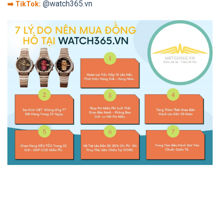
@watch365.vn
➡️ TikTok: