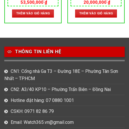
Giá
Giá
Giá
Giá
53,500,000
₫
20,000,000
₫
40MM – MÁY THỤY SỸ
THỤY SỸ
gốc
hiện
gốc
hiện
là:
tại
là:
tại
THÊM VÀO GIỎ HÀNG
THÊM VÀO GIỎ HÀNG
59,500,000 ₫.
là:
22,000,000 ₫.
là:
000 ₫.
53,500,000 ₫.
20,000,0
THÔNG TIN LIÊN HỆ
CN1: Cổng nhà Ga T3 – Đường 18E – Phường Tân Sơn
Nhất – TP.HCM
CN2: A3/40 KP10 – Phường Trấn Biên – Đồng Nai
Hotline đặt hàng: 07 0880 1001
CSKH: 0971 82 86 79
Email: Watch365.vn@gmail.com