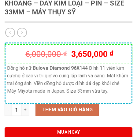
KHOÁNG – DÂY KIM LOẠI – PIN – SIZE
33MM – MÁY THỤY SỸ
Giá
Giá
6,000,000
₫
3,650,000
₫
gốc
hiện
là:
tại
Đồng hồ nữ
Bulova
Diamond
96X144
Đính 11 viên kim
cương ở các vị trí giờ vô cùng lắp lánh và sang. Mặt khảm
6,000,000 ₫.
là:
trai óng ánh. Viền đồng hồ được đính đá đẹp khỏi chê.
3,650,
Máy Miyota made in Japan. Size 33mm vừa tay.
Số lượng
THÊM VÀO GIỎ HÀNG
MUA NGAY