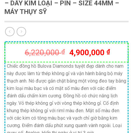
– DÂY KIM LOẠI – PIN – SIZE 44MM –
MÁY THỤY SỸ
Giá
Giá
6,220,000
₫
4,900,000
₫
gốc
hiện
là:
tại
Chiếc đồng hồ Bulova Diamonds tuyệt đẹp dành cho nam
này được làm từ thép không gỉ và vận hành bằng bộ máy
6,220,000 ₫.
là:
thạch anh. Nó được gắn chặt bằng một vòng đeo tay bằng
4,900,
kim loại màu bạc và có mặt số màu đen với các điểm
đánh dấu chấm kim cương. Đồng hồ có chức năng lịch
ngày. Vỏ thép không gỉ với vòng thép không gỉ. Cố định
khung thép không gỉ với riml màu đen. Mặt số màu đen
với các kim có tông màu bạc và vạch chỉ giờ bằng kim
cương. Điểm đánh dấu phút xung quanh vành ngoài. Loại
quay số: Analog. Hiển thị ngày ở vị trí 3 giờ.