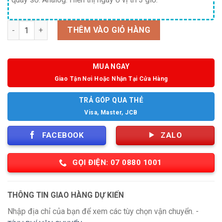
Số lượng
THÊM VÀO GIỎ HÀNG
MUA NGAY
Giao Tận Nơi Hoặc Nhận Tại Cửa Hàng
TRẢ GÓP QUA THẺ
Visa, Master, JCB
FACEBOOK
ZALO
GỌI ĐIỆN: 07 0880 1001
THÔNG TIN GIAO HÀNG DỰ KIẾN
Nhập địa chỉ của bạn để xem các tùy chọn vận chuyển. -