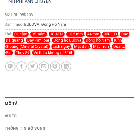
TÍNH PHÍ VẬN CHUYỂN
SKU:
BU 98D103
Danh mục:
BULOVA
,
Đồng Hồ Nam
Thẻ:
01 năm
,
05 năm
,
10 ATM
,
10.5 mm
,
44 mm
,
98D103
,
Bạc
,
Dạ quang
,
Dây Kim loại
,
Đồng hồ Bulova
,
Đồng hồ Nam
,
Kính
Khoáng (Mineral Crystal)
,
Lịch ngày
,
Mặt đen
,
Mặt Tròn
,
Quartz
/Pin
,
Thụy Sỹ
,
Vỏ thép không gỉ 316L
MÔ TẢ
VIDEO
THÔNG TIN BỔ SUNG