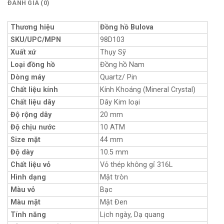
ĐÁNH GIÁ (0)
Thương hiệu
Đồng hồ Bulova
SKU/UPC/MPN
98D103
Xuất xứ
Thụy Sỹ
Loại đồng hồ
Đồng hồ Nam
Dòng máy
Quartz/ Pin
Chất liệu kính
Kính Khoáng (Mineral Crystal)
Chất liệu dây
Dây Kim loại
Độ rộng dây
20 mm
Độ chịu nước
10 ATM
Size mặt
44 mm
Độ dày
10.5 mm
Chất liệu vỏ
Vỏ thép không gỉ 316L
Hình dạng
Mặt tròn
Màu vỏ
Bạc
Màu mặt
Mặt Đen
Tính năng
Lịch ngày, Dạ quang