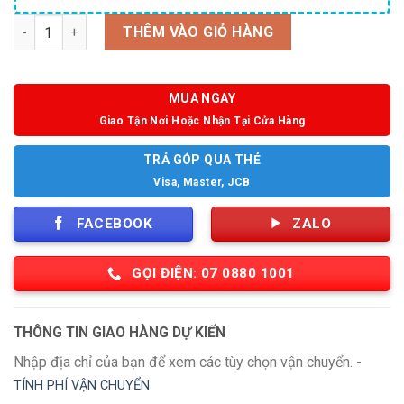
Số lượng
THÊM VÀO GIỎ HÀNG
MUA NGAY
Giao Tận Nơi Hoặc Nhận Tại Cửa Hàng
TRẢ GÓP QUA THẺ
Visa, Master, JCB
FACEBOOK
ZALO
GỌI ĐIỆN: 07 0880 1001
THÔNG TIN GIAO HÀNG DỰ KIẾN
Nhập địa chỉ của bạn để xem các tùy chọn vận chuyển. -
TÍNH PHÍ VẬN CHUYỂN