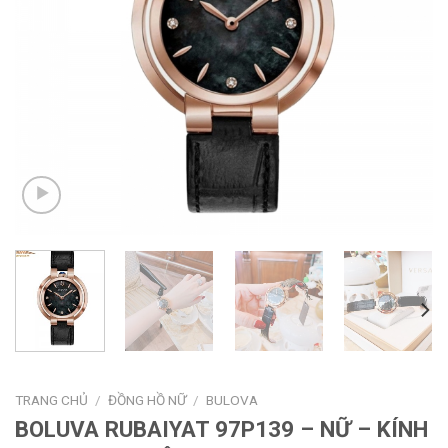
TRANG CHỦ
/
ĐỒNG HỒ NỮ
/
BULOVA
BOLUVA RUBAIYAT 97P139 – NỮ – KÍNH