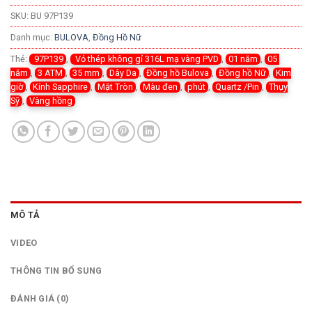
SKU:
BU 97P139
Danh mục:
BULOVA
,
Đồng Hồ Nữ
Thẻ:
97P139
,
Vỏ thép không gỉ 316L mạ vàng PVD
,
01 năm
,
05
năm
,
3 ATM
,
35 mm
,
Dây Da
,
Đồng hồ Bulova
,
Đồng hồ Nữ
,
Kim
giờ
,
Kính Sapphire
,
Mặt Tròn
,
Màu đen
,
phút
,
Quartz /Pin
,
Thụy
Sỹ
,
Vàng hồng
MÔ TẢ
VIDEO
THÔNG TIN BỔ SUNG
ĐÁNH GIÁ (0)