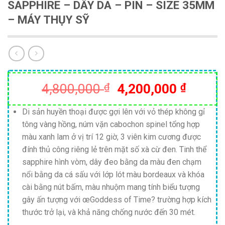
SAPPHIRE – DÂY DA – PIN – SIZE 35MM
– MÁY THỤY SỸ
Giá
Giá
4,800,000
₫
4,200,000
₫
gốc
hiện
là:
tại
Di sản huyền thoại được gợi lên với vỏ thép không gỉ
tông vàng hồng, núm vặn cabochon spinel tổng hợp
4,800,000 ₫.
là:
màu xanh lam ở vị trí 12 giờ, 3 viên kim cương được
4,200,
đính thủ công riêng lẻ trên mặt số xà cừ đen. Tinh thể
sapphire hình vòm, dây đeo bằng da màu đen chạm
nổi bằng da cá sấu với lớp lót màu bordeaux và khóa
cài bằng nút bấm, màu nhuộm mang tính biểu tượng
gây ấn tượng với œGoddess of Time? trường hợp kích
thước trở lại, và khả năng chống nước đến 30 mét.