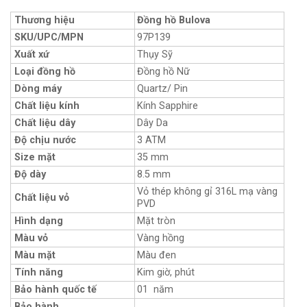
Thương hiệu
Đồng hồ Bulova
SKU/UPC/MPN
97P139
Xuất xứ
Thụy Sỹ
Loại đồng hồ
Đồng hồ Nữ
Dòng máy
Quartz/ Pin
Chất liệu kính
Kính Sapphire
Chất liệu dây
Dây Da
Độ chịu nước
3 ATM
Size mặt
35 mm
Độ dày
8.5 mm
Vỏ thép không gỉ 316L mạ vàng
Chất liệu vỏ
PVD
Hình dạng
Mặt tròn
Màu vỏ
Vàng hồng
Màu mặt
Màu đen
Tính năng
Kim giờ, phút
Bảo hành quốc tế
01 năm
Bảo hành