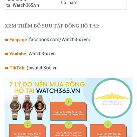
05 năm
tại Watch365.vn
XEM THÊM BỘ SƯU TẬP ĐỒNG HỒ TẠI:
facebook.com/Watch365.vn/
➡️ Fanpage:
Watch365.vn
➡️ Youtube:
@watch365.vn
➡️ TikTok: