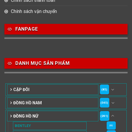
Chính sách thanh toán
Chính sách vận chuyển
FANPAGE
DANH MỤC SẢN PHẨM
CẶP ĐÔI
(85)
ĐỒNG HỒ NAM
(545)
ĐỒNG HỒ NỮ
(241)
BENTLEY
(6)