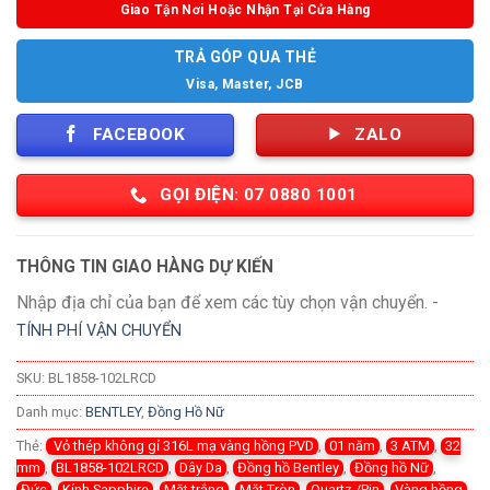
Giao Tận Nơi Hoặc Nhận Tại Cửa Hàng
TRẢ GÓP QUA THẺ
Visa, Master, JCB
FACEBOOK
ZALO
GỌI ĐIỆN: 07 0880 1001
THÔNG TIN GIAO HÀNG DỰ KIẾN
Nhập địa chỉ của bạn để xem các tùy chọn vận chuyển. -
TÍNH PHÍ VẬN CHUYỂN
SKU:
BL1858-102LRCD
Danh mục:
BENTLEY
,
Đồng Hồ Nữ
Thẻ:
Vỏ thép không gỉ 316L mạ vàng hồng PVD
,
01 năm
,
3 ATM
,
32
mm
,
BL1858-102LRCD
,
Dây Da
,
Đồng hồ Bentley
,
Đồng hồ Nữ
,
Đức
,
Kính Sapphire
,
Mặt trắng
,
Mặt Tròn
,
Quartz /Pin
,
Vàng hồng