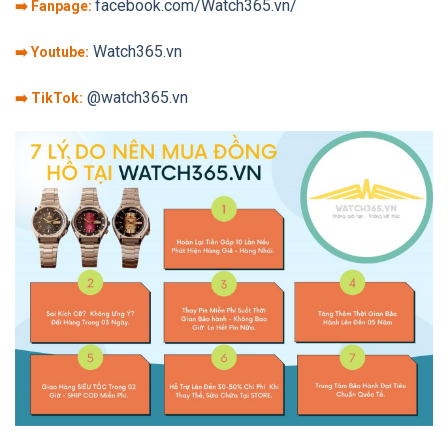
facebook.com/Watch365.vn/
➡️ Fanpage:
Watch365.vn
➡️ Youtube:
@watch365.vn
➡️ TikTok: