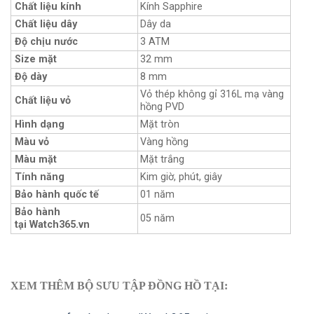
Chất liệu kính
Kính Sapphire
Chất liệu dây
Dây da
Độ chịu nước
3 ATM
Size mặt
32 mm
Độ dày
8 mm
Vỏ thép không gỉ 316L mạ vàng
Chất liệu vỏ
hồng PVD
Hình dạng
Mặt tròn
Màu vỏ
Vàng hồng
Màu mặt
Mặt trắng
Tính năng
Kim giờ, phút, giây
Bảo hành quốc tế
01 năm
Bảo hành
05 năm
tại Watch365.vn
XEM THÊM BỘ SƯU TẬP ĐỒNG HỒ TẠI: