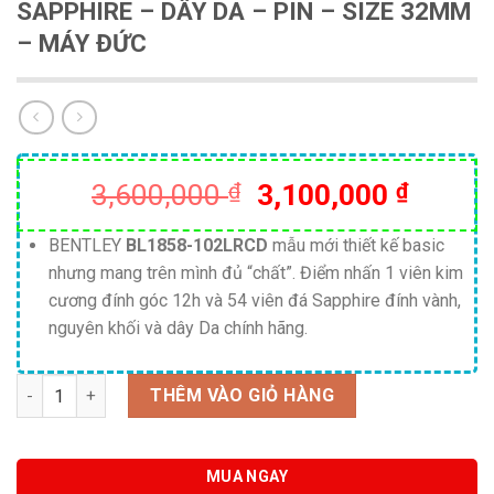
SAPPHIRE – DÂY DA – PIN – SIZE 32MM
– MÁY ĐỨC
Giá
Giá
3,600,000
₫
3,100,000
₫
gốc
hiện
là:
tại
BENTLEY
BL1858-102LRCD
mẫu mới thiết kế basic
nhưng mang trên mình đủ “chất”. Điểm nhấn 1 viên kim
3,600,000 ₫.
là:
cương đính góc 12h và 54 viên đá Sapphire đính vành,
3,100,
nguyên khối và dây Da chính hãng.
Số lượng
THÊM VÀO GIỎ HÀNG
MUA NGAY