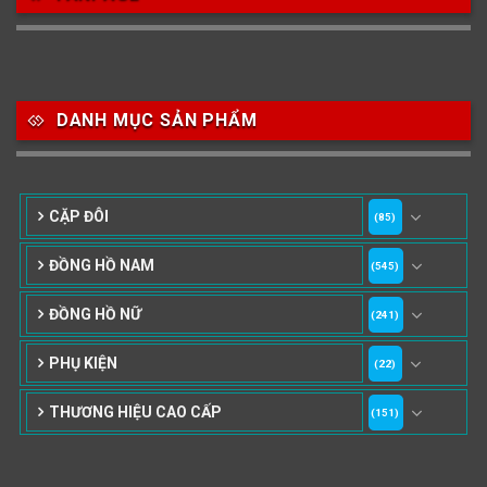
DANH MỤC SẢN PHẨM
CẶP ĐÔI
(85)
ĐỒNG HỒ NAM
(545)
ĐỒNG HỒ NỮ
(241)
PHỤ KIỆN
(22)
THƯƠNG HIỆU CAO CẤP
(151)