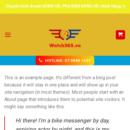
Skip
Chuyên kinh doanh ĐỒNG HỒ, PHỤ KIỆN ĐỒNG HỒ chính hãng, tuyển đ
to
content
HOTLINE: 07 0880 1001
This is an example page. It’s different from a blog post
because it will stay in one place and will show up in your
site navigation (in most themes). Most people start with an
About page that introduces them to potential site visitors. It
might say something like this:
Hi there! I’m a bike messenger by day,
aspiring actor by night, and this is my