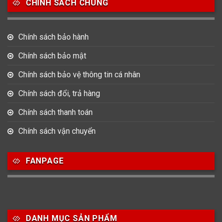
CHÍNH SÁCH CHUNG
753
355
13
Nam
Nữ
Unisex
Chính sách bảo hành
Hình dạng
Chính sách bảo mật
17
945
51
Chính sách bảo vệ thông tin cá nhân
Bát Giác
Mặt tròn
Mặt vuông
Chính sách đổi, trả hàng
15
Oval
Chính sách thanh toán
Chính sách vận chuyển
Chất liệu dây
FANPAGE
73
422
14
Dây Cao su
Dây Da
Dây Dù (Vải)
487
20
Dây Kim Loại
Dây Mess
DANH MỤC SẢN PHẨM