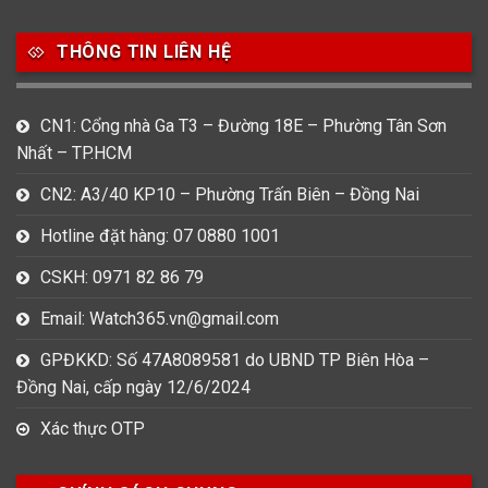
Movado
Ogival
Olym Pianus
3
36
4
THÔNG TIN LIÊN HỆ
Omega
Orient
Raymond Weil
3
31
0
CN1: Cổng nhà Ga T3 – Đường 18E – Phường Tân Sơn
Salvatore Ferragamo
Seiko
Srwatch
Nhất – TP.HCM
0
0
42
CN2: A3/40 KP10 – Phường Trấn Biên – Đồng Nai
Tag Heuer
Thomas Earnshaw
Tissot
Hotline đặt hàng: 07 0880 1001
6
Versace
CSKH: 0971 82 86 79
Email: Watch365.vn@gmail.com
Loại Máy
GPĐKKD: Số 47A8089581 do UBND TP Biên Hòa –
513
91
417
Đồng Nai, cấp ngày 12/6/2024
Máy Cơ
Máy Eco Drive
Máy Pin
Xác thực OTP
Giới tính