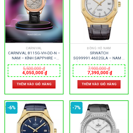
Thẻ sản phẩm
CARNIVAL
ĐỒNG HỒ NAM
CARNIVAL 8115G-VH-DD-N –
SRWATCH
NAM – KÍNH SAPPHIRE –
SG99991.4602GLA – NAM –
DÂY DA – AUTOMATIC –
KÍNH SAPPHIRE – DÂY DA –
SIZE 40MM – MÁY THỤY SỸ
AUTOMATIC – SIZE 41MM –
5,500,000
₫
7,900,000
₫
Giá
Giá
Giá
Giá
4,050,000
₫
7,390,000
₫
MÁY NHẬT
gốc
hiện
gốc
hiện
là:
tại
là:
tại
THÊM VÀO GIỎ HÀNG
THÊM VÀO GIỎ HÀNG
5,500,000 ₫.
là:
7,900,000 ₫.
là:
4,050,000 ₫.
7,390,000
-6%
-7%