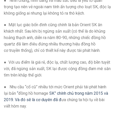
● Nhìn chung, hình dáng và màu sắc đều là yếu tố quan
trọng tạo nên vẻ ngoài nam tính ấn tượng cho loạt SK, độc lạ
không giống ai nhưng lại không tỏ ra thô kệch.
● Mặt lục giác bốn đinh cũng chính là bản Orient SK ăn
khách nhất. Sau khi bị ngừng sản xuất (có thể là do khủng
hoảng thạch anh, diễn ra năm 80-90, những chiếc đồng hồ
quartz đã làm điêu đứng nhiều thương hiệu đồng hồ
cơ truyền thống), chỉ có thiết kế này được tái phát hành.
● Với ưu điểm là giá rẻ, độc lạ, chất lượng cao, độ bền tuyệt
vời, đã ngừng sản xuất, SK lại được cộng đồng đam mê săn
tìm trên khắp thế giới.
● Nhu cầu “cổ cũ” nhiều tới mức Orient phải tái phát hành
lại bản
“
đồng hồ homage
SK” chính chủ trong năm 2015 và
2019. Và đó sẽ là cơ duyên đã đ
ưa chúng ta hội tụ về bài
viết hôm nay.