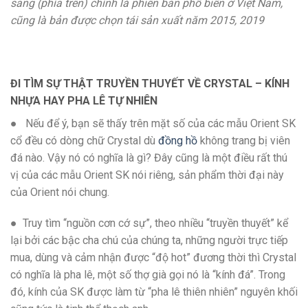
sang (phía trên) chính là phiên bản phổ biến ở Việt Nam,
cũng là bản được chọn tái sản xuất năm 2015, 2019
ĐI TÌM SỰ THẬT TRUYỀN THUYẾT VỀ CRYSTAL – KÍNH
NHỰA HAY PHA LÊ TỰ NHIÊN
● Nếu để ý, bạn sẽ thấy trên mặt số của các mẫu Orient SK
cổ đều có dòng chữ Crystal dù
đồng hồ
không trang bị viên
đá nào. Vậy nó có nghĩa là gì? Đây cũng là một điều rất thú
vị của các mẫu Orient SK nói riêng, sản phẩm thời đại này
của Orient nói chung.
● Truy tìm “nguồn cơn cớ sự”, theo nhiều “truyền thuyết” kể
lại bởi các bậc cha chú của chúng ta, những người trực tiếp
mua, dùng và cảm nhận được “độ hot” đương thời thì Crystal
có nghĩa là pha lê, một số thợ già gọi nó là “kính đá”. Trong
đó, kính của SK được làm từ “pha lê thiên nhiên” nguyên khối