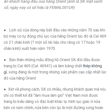
ăn khách hàng đầu của hãng Orient (ảnh là SK mặt xanh
cổ, ngày nay có số hiệu là FEMAL001U9)
● Lịch sử của dòng này bắt đầu vào những năm 70 sau khi
bộ máy cơ tự động chủ lực của hãng Orient lúc đó là Cal 469
có 21 chân kính (? một số tài liệu cho rằng có 17 hoặc 19
chân kính) xuất hiện năm 1970.
● Bản thân những mẫu đồng hồ Orient SK đời đầu được
trang bị Cal 469 (Cal. 46941) và làm bằng chất
thép không
gỉ
, xứng đáng là một trong những sản phẩm cao cấp nhất lúc
đó của hãng Orient.
● Xét về phong cách, SK có nhiều, nhưng khách quan mà nói,
chỉ có thiết kế đã “làm mưa làm gió” Việt Nam mới được
trang bị kiểu dáng vỏ đặc biệt khác lạ: hình lục giác ở nửa
bên có núm chỉnh, nửa bên còn lại là một đường cong hoàn