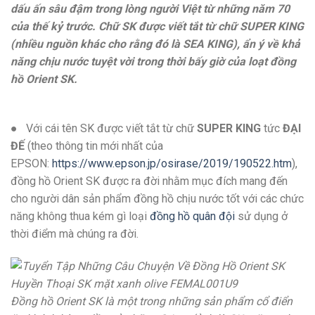
dấu ấn sâu đậm trong lòng người Việt từ những năm 70
của thế kỷ trước. Chữ SK được viết tắt từ chữ SUPER KING
(nhiều nguồn khác cho rằng đó là SEA KING), ẩn ý về khả
năng chịu nước tuyệt vời trong thời bấy giờ của loạt đồng
hồ Orient SK.
● Với cái tên SK được viết tắt từ chữ
SUPER KING
tức
ĐẠI
ĐẾ
(theo thông tin mới nhất của
EPSON:
https://www.epson.jp/osirase/2019/190522.htm
),
đồng hồ Orient SK được ra đời nhằm mục đích mang đến
cho người dân sản phẩm đồng hồ chịu nước tốt với các chức
năng không thua kém gì loại
đồng hồ quân đội
sử dụng ở
thời điểm mà chúng ra đời.
Đồng hồ Orient SK là một trong những sản phẩm cổ điển