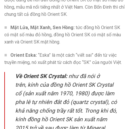
hồng, mẫu mã nổi tiếng nhất ở Việt Nam. Còn Bốn Đinh thì chỉ
chung tất cả đồng hồ Orient SK.
≡
Mặt Lửa, Mặt Xanh, Sen Hồng:
tức đồng hồ Orient SK
có mặt số màu đỏ hồng, đồng hồ Orient SK có mặt số màu
xanh và Orient SK mặt hồng.
≡
Orient Eska:
“Eska” là một cách “viết sai” đến từ việc
truyền miệng, nó xuất phát từ cách đọc “SK” của người Việt.
Về Orient SK Crystal:
như đã nói ở
trên, kính của đồng hồ Orient SK Crystal
cổ (sản xuất năm 1970, 1980) được làm
pha lê tự nhiên đắt đỏ (quartz crystal), có
khả năng chống trầy rất tốt. Trong khi đó,
kính đồng hồ Orient SK sản xuất năm
2015 trở về sau được làm từ Mineral