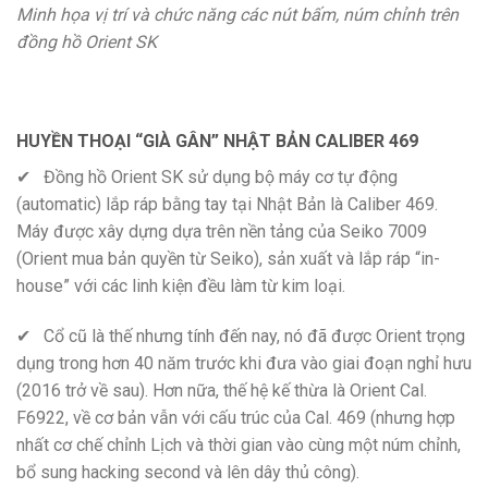
Minh họa vị trí và chức năng các nút bấm, núm chỉnh trên
đồng hồ Orient SK
HUYỀN THOẠI “GIÀ GÂN” NHẬT BẢN CALIBER 469
✔ Đồng hồ Orient SK sử dụng bộ máy cơ tự động
(automatic) lắp ráp bằng tay tại Nhật Bản là Caliber 469.
Máy được xây dựng dựa trên nền tảng của Seiko 7009
(Orient mua bản quyền từ Seiko), sản xuất và lắp ráp “in-
house” với các linh kiện đều làm từ kim loại.
✔ Cổ cũ là thế nhưng tính đến nay, nó đã được Orient trọng
dụng trong hơn 40 năm trước khi đưa vào giai đoạn nghỉ hưu
(2016 trở về sau). Hơn nữa, thế hệ kế thừa là Orient Cal.
F6922, về cơ bản vẫn với cấu trúc của Cal. 469 (nhưng hợp
nhất cơ chế chỉnh Lịch và thời gian vào cùng một núm chỉnh,
bổ sung hacking second và lên dây thủ công).