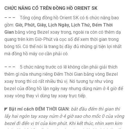
CHỨC NĂNG CÓ TRÊN ĐỒNG HỒ ORIENT SK
– – –
Tổng cộng đồng hồ Orient SK có 6 chức năng bao
gồm:
Giờ, Phút, Giây, Lịch Ngày, Lịch Thứ, Đếm Thời
Gian
bằng vòng Bezel xoay trong, ngoài ra còn có thêm dạ
quang trên kim Giờ-Phút và cọc số để xem thời gian trong
bóng tối. Có thể nói là trang bị đầy đủ những gì tiện lợi nhất
mà đồng hồ máy cơ cần phải có.
– – –
5 chức năng trước có lẽ không cần phải giải thích
thêm gì nữa nhưng riêng Đếm Thời Gian bằng vòng Bezel
xoay trong thì có rất nhiều thú vị. Nó tương tự như vòng
bezel của đồng hồ lặn ngày nay nhưng dùng núm ở 4 giờ để
xoay vòng thay vì dùng tay xoay trực tiếp.
◤
Bật mí cách ĐẾM THỜI GIAN:
bắt đầu đếm thì gian thì
lấy hai ngón tay xoay núm ở 4 giờ sao cho mốc 0 của vòng
bezel đi đến vị trí của kim phút. Khi kết thúc, nhìn xem kim