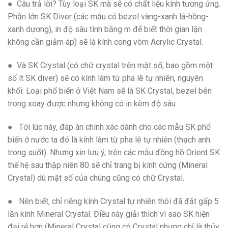
● Câu trả lời? Tùy loại SK mà sẽ có chất liệu kính tương ứng.
Phần lớn SK Diver (các mẫu có bezel vàng-xanh lá-hồng-
xanh dương), in độ sâu tính bằng m để biết thời gian lặn
không cần giảm áp) sẽ là kính cong vòm Acrylic Crystal.
● Và SK Crystal (có chữ crystal trên mặt số, bao gồm một
số ít SK diver) sẽ có kính làm từ pha lê tự nhiên, nguyên
khối. Loại phổ biến ở Việt Nam sẽ là SK Crystal, bezel bên
trong xoay được nhưng không có in kèm độ sâu.
● Tới lúc này, đáp án chính xác dành cho các mẫu SK phổ
biến ở nước ta đó là kính làm từ pha lê tự nhiên (thạch anh
trong suốt). Nhưng xin lưu ý, trên các mẫu đồng hồ Orient SK
thế hệ sau thập niên 80 sẽ chỉ trang bị kính cứng (Mineral
Crystal) dù mặt số của chúng cũng có chữ Crystal.
● Nên biết, chỉ riêng kính Crystal tự nhiên thôi đã đắt gấp 5
lần kính Mineral Crystal. Điều này giải thích vì sao SK hiện
đại rẻ hơn (Mineral Crystal cũng có Crystal nhưng chỉ là thủy