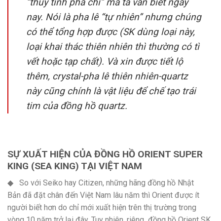
“thủy tinh pha chì” mà ta vẫn biết ngày
nay. Nói là pha lê “tự nhiên” nhưng chúng
có thể tổng hợp được (SK dùng loại này,
loại khai thác thiên nhiên thì thường có tì
vết hoặc tạp chất). Và xin được tiết lộ
thêm, crystal-pha lê thiên nhiên-quartz
này cũng chính là vật liệu để chế tạo trái
tim của đồng hồ quartz.
SỰ XUẤT HIỆN CỦA ĐỒNG HỒ ORIENT SUPER
KING (SEA KING) TẠI VIỆT NAM
◆ So với Seiko hay Citizen, những hãng đồng hồ Nhật
Bản đã đặt chân đến Việt Nam lâu năm thì Orient được ít
người biết hơn do chỉ mới xuất hiện trên thị trường trong
vòng 10 năm trở lại đây. Tuy nhiên, riêng đồng hồ Orient SK