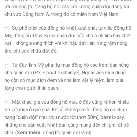
ưa chuộng (tự trang bị) bởi các lực lượng quân đội đóng tại
khu vực Đông Nam Á, trong đó có miền Nam Việt Nam.
◇ Sự phổ biến của đồng hồ Nhật xuất phát từ việc đồng hồ
Mỹ, đồng hồ Thụy Sĩ mà quân đội cấp cho binh lính hay chết
vặt… không tương thích với khí hậu đất liền, rừng rậm nóng
ẩm, phí sửa chữa đắt đỏ.
◇ Từ đây, lính Mỹ phải tự mua đồng hồ các trạm bán hàng
cho quân đội (PX – post exchange). Ngoài việc mua dùng,
họ còn có mục đích đem về nhà làm vật lỷ niệm, làm quà
tặng cho người thân quen.
◇ Mặt khác, giá của đồng hồ mua ở đây cũng rẻ hơn nhiều
so với mua ở quê nhà. Kể cả những chiếc đồng hồ có chức
năng “quân đội” như chịu nước tốt (hơn 50m), bezel xoay,
những nhà sản xuất Nhật Bản cũng mang đến chi phí rất dễ
chịu. (
Xem thêm:
đồng hồ quân đội là gì)