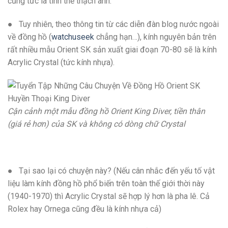
cũng tức là tinh thể thạch anh.
● Tuy nhiên, theo thông tin từ các diễn đàn blog nước ngoài
về đồng hồ (
watchuseek
chẳng hạn…), kính nguyên bản trên
rất nhiều mẫu Orient SK sản xuất giai đoạn 70-80 sẽ là kính
Acrylic Crystal (tức kính nhựa).
Cận cảnh một mẫu đồng hồ Orient King Diver, tiền thân
(giá rẻ hơn) của SK và không có dòng chữ Crystal
● Tại sao lại có chuyện này? (Nếu cân nhắc đến yếu tố vật
liệu làm kính đồng hồ phổ biến trên toàn thế giới thời này
(1940-1970) thì Acrylic Crystal sẽ hợp lý hơn là pha lê. Cả
Rolex hay Ornega cũng đều là kính nhựa cả)