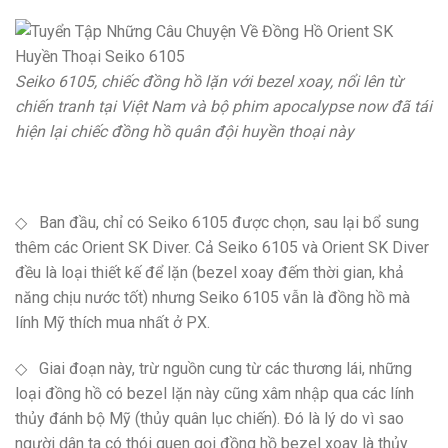
Seiko 6105, chiếc đồng hồ lặn với bezel xoay, nổi lên từ
chiến tranh tại Việt Nam và bộ phim apocalypse now đã tái
hiện lại chiếc đồng hồ quân đội huyền thoại này
◇ Ban đầu, chỉ có Seiko 6105 được chọn, sau lại bổ sung
thêm các Orient SK Diver. Cả Seiko 6105 và Orient SK Diver
đều là loại thiết kế để lặn (bezel xoay đếm thời gian, khả
năng chịu nước tốt) nhưng Seiko 6105 vẫn là đồng hồ mà
lính Mỹ thích mua nhất ở PX.
◇ Giai đoạn này, trừ nguồn cung từ các thương lái, những
loại đồng hồ có bezel lặn này cũng xâm nhập qua các lính
thủy đánh bộ Mỹ (thủy quân lục chiến). Đó là lý do vì sao
người dân ta có thói quen gọi đồng hồ bezel xoay là thủy