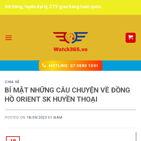
Skip
ển đại lý, CTV giao hàng toàn quốc.
to
content
HOTLINE: 07 0880 1001
CHIA SẺ
BÍ MẬT NHỮNG CÂU CHUYỆN VỀ ĐỒNG
HỒ ORIENT SK HUYỀN THOẠI
POSTED ON
18/09/2023
BY
NAM