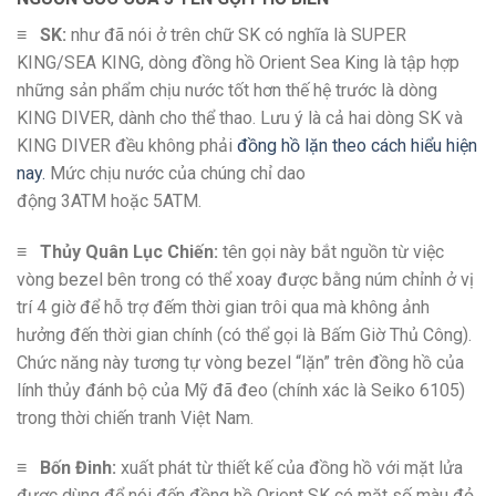
≡
SK:
như đã nói ở trên chữ SK có nghĩa là SUPER
KING/SEA KING, dòng đồng hồ Orient Sea King là tập hợp
những sản phẩm chịu nước tốt hơn thế hệ trước là dòng
KING DIVER, dành cho thể thao. Lưu ý là cả hai dòng SK và
KING DIVER đều không phải
đồng hồ lặn theo cách hiểu hiện
nay.
Mức chịu nước của chúng chỉ dao
động 3ATM hoặc 5ATM.
≡
Thủy Quân Lục Chiến:
tên gọi này bắt nguồn từ việc
vòng bezel bên trong có thể xoay được bằng núm chỉnh ở vị
trí 4 giờ để hỗ trợ đếm thời gian trôi qua mà không ảnh
hưởng đến thời gian chính (có thể gọi là Bấm Giờ Thủ Công).
Chức năng này tương tự vòng bezel “lặn” trên đồng hồ của
lính thủy đánh bộ của Mỹ đã đeo (chính xác là Seiko 6105)
trong thời chiến tranh Việt Nam.
≡
Bốn Đinh:
xuất phát từ thiết kế của đồng hồ với mặt lửa
được dùng để nói đến đồng hồ Orient SK có mặt số màu đỏ